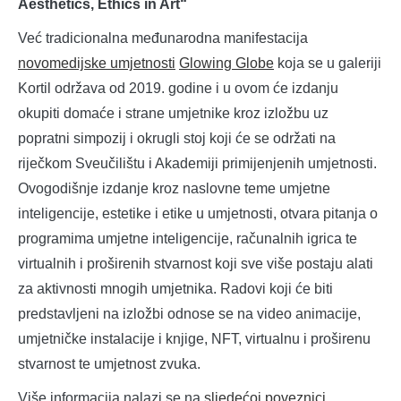
Aesthetics, Ethics in Art“
Već tradicionalna međunarodna manifestacija
novomedijske umjetnosti
Glowing Globe
koja se u galeriji
Kortil održava od 2019. godine i u ovom će izdanju
okupiti domaće i strane umjetnike kroz izložbu uz
popratni simpozij i okrugli stoj koji će se održati na
riječkom Sveučilištu i Akademiji primijenjenih umjetnosti.
Ovogodišnje izdanje kroz naslovne teme umjetne
inteligencije, estetike i etike u umjetnosti, otvara pitanja o
programima umjetne inteligencije, računalnih igrica te
virtualnih i proširenih stvarnost koji sve više postaju alati
za aktivnosti mnogih umjetnika. Radovi koji će biti
predstavljeni na izložbi odnose se na video animacije,
umjetničke instalacije i knjige, NFT, virtualnu i proširenu
stvarnost te umjetnost zvuka.
Više informacija nalazi se na
sljedećoj poveznici
.