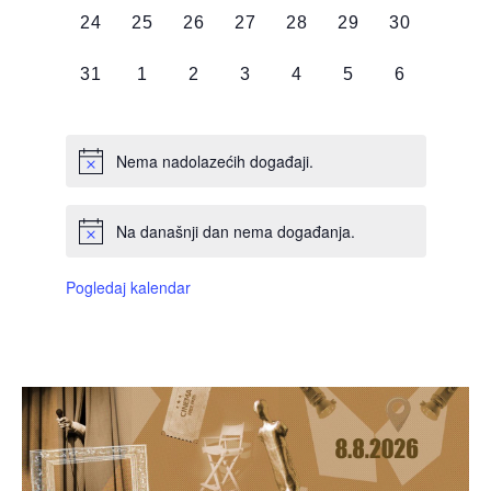
0
0
0
0
0
0
0
24
25
26
27
28
29
30
DOGAĐAJI,
DOGAĐAJI,
DOGAĐAJI,
DOGAĐAJI,
DOGAĐAJI,
DOGAĐAJI,
DOGAĐAJI
0
0
0
0
0
0
0
31
1
2
3
4
5
6
DOGAĐAJI,
DOGAĐAJI,
DOGAĐAJI,
DOGAĐAJI,
DOGAĐAJI,
DOGAĐAJI,
DOGAĐAJI
Nema nadolazećih događaji.
Na današnji dan nema događanja.
Pogledaj kalendar