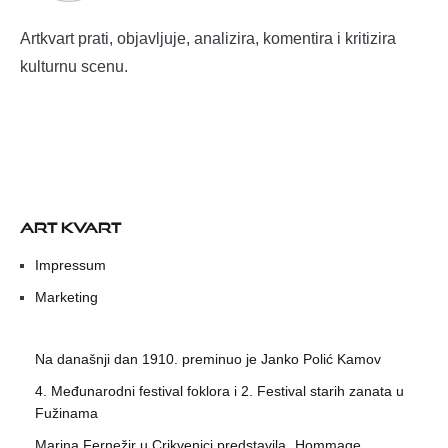
Artkvart prati, objavljuje, analizira, komentira i kritizira
kulturnu scenu.
ART KVART
Impressum
Marketing
Na današnji dan 1910. preminuo je Janko Polić Kamov
4. Međunarodni festival foklora i 2. Festival starih zanata u
Fužinama
Marina Fernežir u Crikvenici predstavila „Hommage