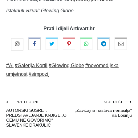
Istaknuti vizual: Glowing Globe
Prati i dijeli Artkvart.hr
#AI
#Galerija Kortil
#Glowing Globe
#novomedijska
umjetnost
#simpozij
Navigacija
PRETHODNI
SLJEDEĆI
AUTORSKI SUSRET:
„Zavičajna nastava nenasilja“
objava
PREDSTAVLJANJE KNJIGE „O
na Lošinju
ČEMU NE GOVORIMO“
SLAVENKE DRAKULIĆ