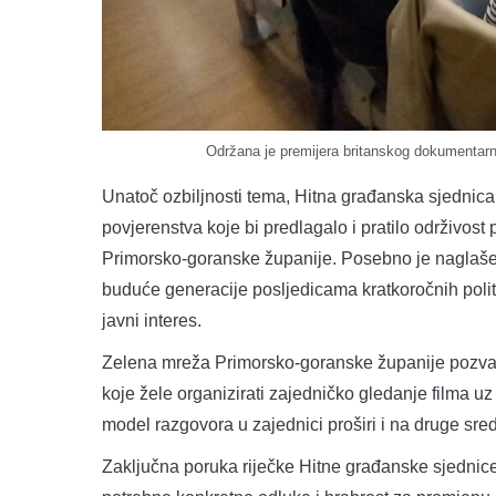
Održana je premijera britanskog dokumentarn
Unatoč ozbiljnosti tema, Hitna građanska sjednica
povjerenstva koje bi predlagalo i pratilo održivos
Primorsko-goranske županije. Posebno je naglašen
buduće generacije posljedicama kratkoročnih politi
javni interes.
Zelena mreža Primorsko-goranske županije pozvala 
koje žele organizirati zajedničko gledanje filma u
model razgovora u zajednici proširi i na druge sre
Zaključna poruka riječke Hitne građanske sjednice b