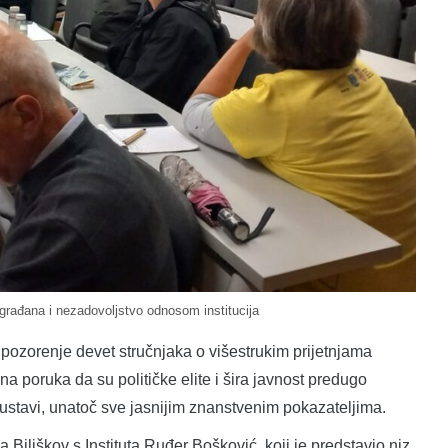
građana i nezadovoljstvo odnosom institucija
pozorenje devet stručnjaka o višestrukim prijetnjama
 poruka da su političke elite i šira javnost predugo
sustavi, unatoč sve jasnijim znanstvenim pokazateljima.
 Biliškov s Instituta Ruđer Bošković, koji je predstavio niz