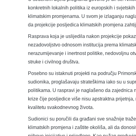
konkretnih lokalnih politika iz europskih i svjetsk
klimatskim promjenama. U svom je izlaganju nagla
da projekcije posljedica klimatskih promjena zahti
Rasprava koja je uslijedila nakon projekcije pokaz
nezadovoljstvo odnosom institucija prema klimatskoj
nerazumijevanje i inertnost politike, nedovoljnu 
struke i civilnog društva.
Posebno su istaknuti projekti na području Primorsk
sudionika, proglašavaju strateškima iako su u supr
politikama. U raspravi je naglašeno da zajednica n
krize čije posljedice više nisu apstraktna prijetnja,
kvalitetu svakodnevnog života.
Sudionici su poručili da građani sve snažnije traže
klimatskih promjena i zaštite okoliša, ali da donos
njihove inicijative i prijedloge. Kao nužan preduvjet