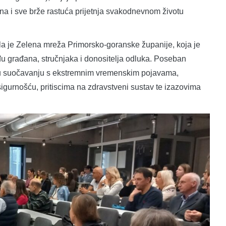
dna i sve brže rastuća prijetnja svakodnevnom životu
la je Zelena mreža Primorsko-goranske županije, koja je
đu građana, stručnjaka i donositelja odluka. Poseban
va u suočavanju s ekstremnim vremenskim pojavama,
urnošću, pritiscima na zdravstveni sustav te izazovima