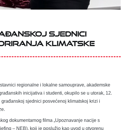
ađanskoj sjednici
gnoriranja klimatske
edstavnici regionalne i lokalne samouprave, akademske
rađanskih inicijativa i studenti, okupilo se u utorak, 12.
j građanskoj sjednici posvećenoj klimatskoj krizi i
ze.
anskog dokumentarnog filma „Upoznavanje nacije s
efing – NEB), koji je poslužio kao uvod u otvorenu