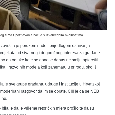
og filma Upoznavanje nacije s izvanrednim okolnostima
 završila je porukom nade i prijedlogom osnivanja
t projekata od stvarnog i dugoročnog interesa za građane
o da odluke koje se donose danas ne smiju opteretiti
ka i razvojnih modela koji zanemaruju prirodu, okoliš i
je sve grupe građana, udruge i institucije u Hrvatskoj
z moderirani razgovor da im se obrate. Cilj je da se NEB
dine.
ila je da je vrijeme retoričkih mjera prošlo te da su