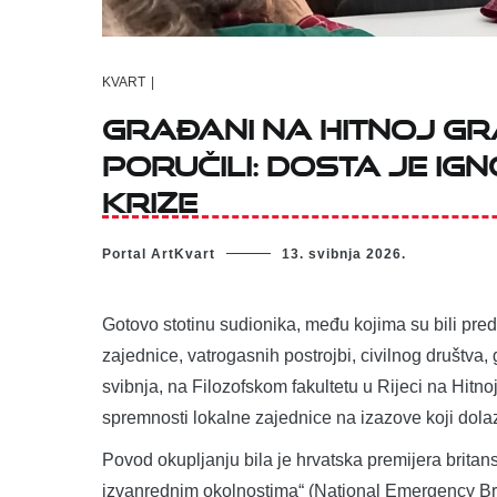
KVART
|
Građani na Hitnoj gr
poručili: Dosta je i
krize
Portal ArtKvart
13. svibnja 2026.
Gotovo stotinu sudionika, među kojima su bili pr
zajednice, vatrogasnih postrojbi, civilnog društva, g
svibnja, na Filozofskom fakultetu u Rijeci na Hitno
spremnosti lokalne zajednice na izazove koji dola
Povod okupljanju bila je hrvatska premijera brit
izvanrednim okolnostima“ (National Emergency Bri