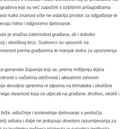
ih gradova koji su već započeli s ozbiljnim prilagodbama
sio kako znanost više ne ostavlja prostor za odgađanje te
jevaju hitno i odgovorno djelovanje.
ala je snažnu zabrinutost građana, ali i duboko
 i okolišnoj krizi. Sudionici su upozorili na
otvorenost prema građanima te manjak sluha za upozorenja
o-goranske županije koji se, prema mišljenju dijela
otnosti s načelima održivosti i aktualnim zelenim
ije dovoljno spremna ni otporna na klimatske i okolišne
 nego stvarnost koja će utjecati na građane, društvo, okoliš i
 brže, odlučnije i konkretnije djelovanje u području
itelji odluka i dalje ne pokazuju dovoljno razumijevanja za
 za kvalitetna rješenja istaknuta je suradnja institucija,