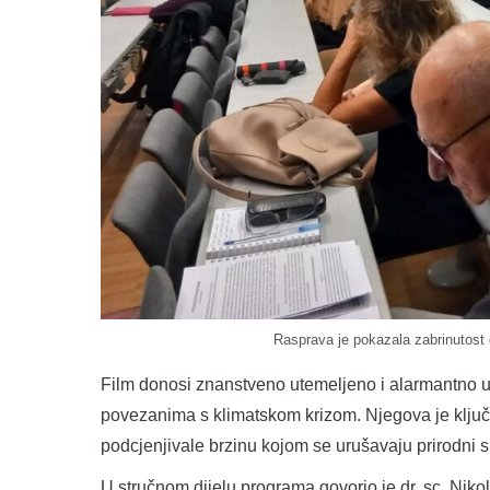
Rasprava je pokazala zabrinutost 
Film donosi znanstveno utemeljeno i alarmantno u
povezanima s klimatskom krizom. Njegova je ključna
podcjenjivale brzinu kojom se urušavaju prirodni 
U stručnom dijelu programa govorio je dr. sc. Nikola