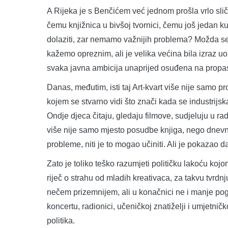
A Rijeka je s Benčićem već jednom prošla vrlo sličn
čemu knjižnica u bivšoj tvornici, čemu još jedan ku
dolaziti, zar nemamo važnijih problema? Možda se d
kažemo opreznim, ali je velika većina bila izraz u
svaka javna ambicija unaprijed osuđena na propast,
Danas, međutim, isti taj Art-kvart više nije samo pro
kojem se stvarno vidi što znači kada se industrijs
Ondje djeca čitaju, gledaju filmove, sudjeluju u r
više nije samo mjesto posudbe knjiga, nego dnevni 
probleme, niti je to mogao učiniti. Ali je pokazao da
Zato je toliko teško razumjeti političku lakoću koj
riječ o strahu od mladih kreativaca, za takvu tvrdn
nečem prizemnijem, ali u konačnici ne i manje pog
koncertu, radionici, učeničkoj znatiželji i umjetničk
politika.