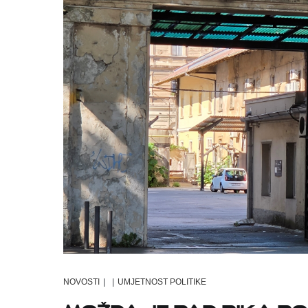
NOVOSTI
|
|
UMJETNOST POLITIKE
Možda je pad PIK-a po