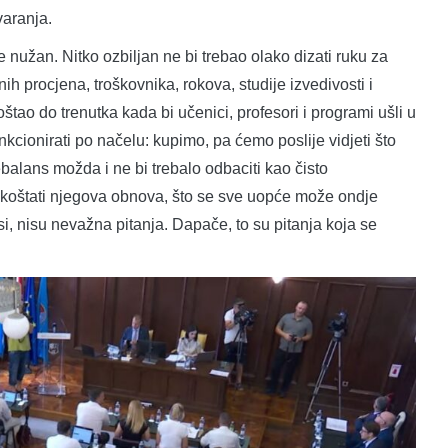
varanja.
e nužan. Nitko ozbiljan ne bi trebao olako dizati ruku za
 procjena, troškovnika, rokova, studije izvedivosti i
oštao do trenutka kada bi učenici, profesori i programi ušli u
nkcionirati po načelu: kupimo, pa ćemo poslije vidjeti što
ebalans možda i ne bi trebalo odbaciti kao čisto
 će koštati njegova obnova, što se sve uopće može ondje
rsi, nisu nevažna pitanja. Dapače, to su pitanja koja se