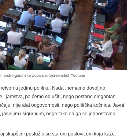
rimorsko-goranske županije. Screenshot Youtube
pretvori u jedinu politiku. Kada „nemamo dovoljno
e i jamstva, pa ćemo odlučiti, nego postane elegantan
čaju, nije alat odgovornosti, nego politička kočnica. Javni
m, jasnijim i sigurnijim, nego tako da ga se jednostavno
oj skupštini poslužio se starom poslovicom koja kaže: