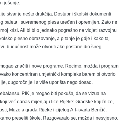
o rješenje.
e stvar je nešto drukčija. Dostupni školski dokumenti
og baleta i suvremenog plesa uređen i opremljen. Zato ne
tornoj krizi. Ali bi bilo jednako pogrešno ne vidjeti razvojnu
lsko plesno obrazovanje, a pitanje je gdje i kako taj
kvu budućnost može otvoriti ako postane dio šireg
r mogao značiti i nove programe. Recimo, možda i program
n ovako koncentriran umjetnički kompleks barem bi otvorio
je, dugoročnije i s više uporišta nego dosad.
rebalansu. PIK je mogao biti pokušaj da se vizualna
 koji već danas mijenjaju lice Rijeke: Gradske knjižnice,
i, Muzeja grada Rijeke i cijelog Art-kvarta Benčić.
kamo preseliti škole. Razgovaralo se, možda i nesvjesno,