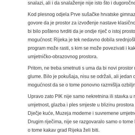
snalazi, ali i da snalaženje nije isto što i dugoročn
Kod plesnog odjela Prve sušačke hrvatske gimnazij
govore da je prostor za izvođenje nastave klasičn
bi bilo pošteno tvrditi da je ondje riječ o istoj pros
mogućnost: Rijeka je tek nedavno dobila srednjoško
program može rasti, s kim se može povezivati i ka
umjetničko-obrazovnog prostora.
Pritom, ne treba smetnuti s uma da bi novi prosto
glume. Bilo je pokušaja, nisu se održali, ali jeda
mogućnost da se o tome ponovno razmišlja ozbiljni
Upravo zato PIK nije samo nekretnina ili stavka u 
umjetnost, glazba i ples smjeste u blizinu prostora
Dječje kuće, Muzeja moderne i suvremene umjetnost
Drugim riječima, nije se razgovaralo samo o tome 
o tome kakav grad Rijeka želi biti.