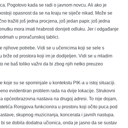
vica. Pogotovo kada se radi o javnom novcu. Ali ako je
 postoji opasnost da se na kraju ne siječe nikad. Može se
no tražiti još jedna procjena, još jedan papir, još jedna
trenutku mora imati hrabrosti donijeti odluku. Jer i odgađanje
 odmah u proračunskoj tablici.
e njihove potrebe. Vidi se u učenicima koji se sele s
u brže od prostora koji im je dodijeljen. Vidi se u mladim
ito ne baš toliko važni da bi zbog njih netko preuzeo
le koje su se spominjale u kontekstu PIK-a u istoj situaciji.
eno evidentiran problem rada na dvije lokacije. Strukovni
, a općeobrazovna nastava na drugoj adresi. To nije dojam,
tetića Ronjgova funkcionira u prostoru koji očito puca pod
astave, skupnog muziciranja, koncerata i javnih nastupa.
bi se dobila dodatna učionica, onda je jasno da se sustav