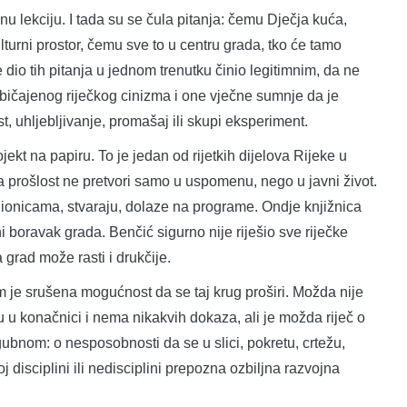
u lekciju. I tada su se čula pitanja: čemu Dječja kuća,
lturni prostor, čemu sve to u centru grada, tko će tamo
io tih pitanja u jednom trenutku činio legitimnim, da ne
običajenog riječkog cinizma i one vječne sumnje da je
 uhljebljivanje, promašaj ili skupi eksperiment.
jekt na papiru. To je jedan od rijetkih dijelova Rijeke u
ka prošlost ne pretvori samo u uspomenu, nego u javni život.
adionicama, stvaraju, dolaze na programe. Ondje knjižnica
boravak grada. Benčić sigurno nije riješio sve riječke
 grad može rasti i drukčije.
om je srušena mogućnost da se taj krug proširi. Možda nije
ju u konačnici i nema nikakvih dokaza, ali je možda riječ o
ubnom: o nesposobnosti da se u slici, pokretu, crtežu,
oj disciplini ili nedisciplini prepozna ozbiljna razvojna