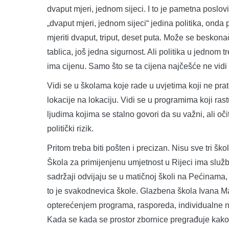
dvaput mjeri, jednom sijeci. I to je pametna poslo
„dvaput mjeri, jednom sijeci“ jedina politika, onda
mjeriti dvaput, triput, deset puta. Može se beskonač
tablica, još jedna sigurnost. Ali politika u jednom 
ima cijenu. Samo što se ta cijena najčešće ne vidi
Vidi se u školama koje rade u uvjetima koji ne prat
lokacije na lokaciju. Vidi se u programima koji rast
ljudima kojima se stalno govori da su važni, ali oč
politički rizik.
Pritom treba biti pošten i precizan. Nisu sve tri ško
Škola za primijenjenu umjetnost u Rijeci ima služb
sadržaji odvijaju se u matičnoj školi na Pećinama
to je svakodnevica škole. Glazbena škola Ivana Ma
opterećenjem programa, rasporeda, individualne n
Kada se kada se prostor zbornice pregrađuje kako 