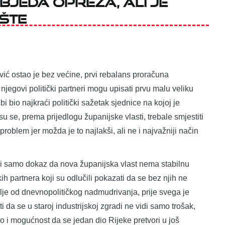
šte
vić ostao je bez većine, prvi rebalans proračuna
jegovi politički partneri mogu upisati prvu malu veliku
 bio najkraći politički sažetak sjednice na kojoj je
u se, prema prijedlogu županijske vlasti, trebale smjestiti
problem jer možda je to najlakši, ali ne i najvažniji način
li samo dokaz da nova županijska vlast nema stabilnu
h partnera koji su odlučili pokazati da se bez njih ne
e od dnevnopolitičkog nadmudrivanja, prije svega je
 da se u staroj industrijskoj zgradi ne vidi samo trošak,
go i mogućnost da se jedan dio Rijeke pretvori u još