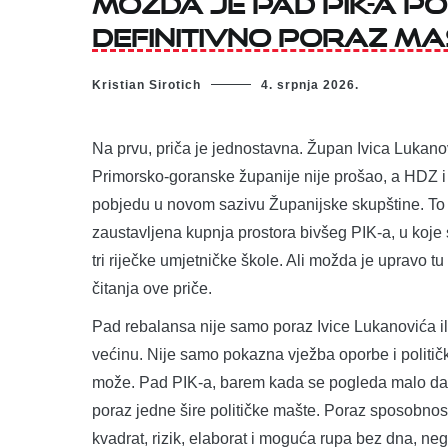
definitivno poraz ma
Kristian Sirotich
4. srpnja 2026.
Na prvu, priča je jednostavna. Župan Ivica Lukano
Primorsko-goranske županije nije prošao, a HDZ i n
pobjedu u novom sazivu Županijske skupštine. To bi
zaustavljena kupnja prostora bivšeg PIK-a, u koje s
tri riječke umjetničke škole. Ali možda je upravo tu 
čitanja ove priče.
Pad rebalansa nije samo poraz Ivice Lukanovića i
većinu. Nije samo pokazna vježba oporbe i politički
može. Pad PIK-a, barem kada se pogleda malo dalj
poraz jedne šire političke mašte. Poraz sposobnosti
kvadrat, rizik, elaborat i moguća rupa bez dna, ne