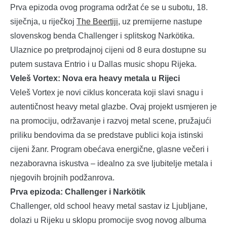
Prva epizoda ovog programa održat će se u subotu, 18.
siječnja, u riječkoj
The Beertiji
, uz premijerne nastupe
slovenskog benda Challenger i splitskog Narkötika.
Ulaznice po pretprodajnoj cijeni od 8 eura dostupne su
putem sustava Entrio i u Dallas music shopu Rijeka.
Veleš Vortex: Nova era heavy metala u Rijeci
Veleš Vortex je novi ciklus koncerata koji slavi snagu i
autentičnost heavy metal glazbe. Ovaj projekt usmjeren je
na promociju, održavanje i razvoj metal scene, pružajući
priliku bendovima da se predstave publici koja istinski
cijeni žanr. Program obećava energične, glasne večeri i
nezaboravna iskustva – idealno za sve ljubitelje metala i
njegovih brojnih podžanrova.
Prva epizoda: Challenger i Narkötik
Challenger, old school heavy metal sastav iz Ljubljane,
dolazi u Rijeku u sklopu promocije svog novog albuma