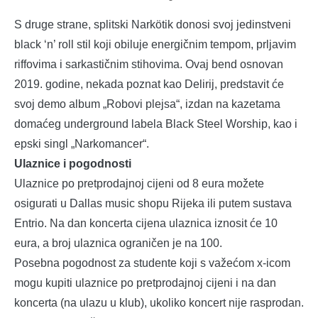
S druge strane, splitski Narkötik donosi svoj jedinstveni
black ‘n’ roll stil koji obiluje energičnim tempom, prljavim
riffovima i sarkastičnim stihovima. Ovaj bend osnovan
2019. godine, nekada poznat kao Delirij, predstavit će
svoj demo album „Robovi plejsa“, izdan na kazetama
domaćeg underground labela Black Steel Worship, kao i
epski singl „Narkomancer“.
Ulaznice i pogodnosti
Ulaznice po pretprodajnoj cijeni od 8 eura možete
osigurati u Dallas music shopu Rijeka ili putem sustava
Entrio. Na dan koncerta cijena ulaznica iznosit će 10
eura, a broj ulaznica ograničen je na 100.
Posebna pogodnost za studente koji s važećom x-icom
mogu kupiti ulaznice po pretprodajnoj cijeni i na dan
koncerta (na ulazu u klub), ukoliko koncert nije rasprodan.