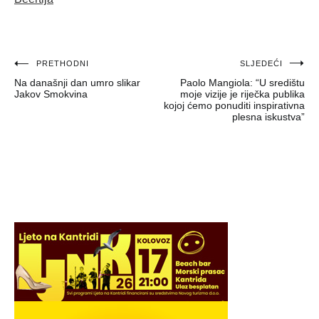
Navigacija
PRETHODNI
SLJEDEĆI
Na današnji dan umro slikar
Paolo Mangiola: “U središtu
objava
Jakov Smokvina
moje vizije je riječka publika
kojoj ćemo ponuditi inspirativna
plesna iskustva”