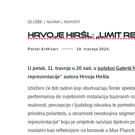
IZLOŽBE
|
NAJAVA
|
NOVOSTI
Hrvoje Hiršl: „Limit 
Portal ArtKvart
10. travnja 2024.
U petak, 11. travnja u 20 sati, u
pulskoj
Galeriji
reprezentacije“ autora Hrvoja Hiršla
Izloženi će biti radovi koji obuhvaćaju široki spek
performansa do svjetlosnih instalacija baziranih na
realnosti, percepcije i ljudskog iskustva te portre
prividna polariteta, u stvarnosti neodvojiva segmen
reprezentacije“
koju je umjetnik razvijao tijekom p
nastalim kao refleksijom na boravak u Max Planck I