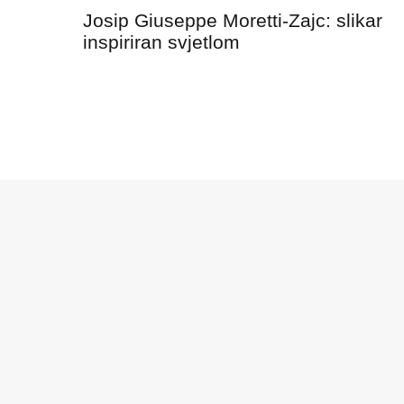
Navigacija
Josip Giuseppe Moretti-Zajc: slikar
objava
inspiriran svjetlom