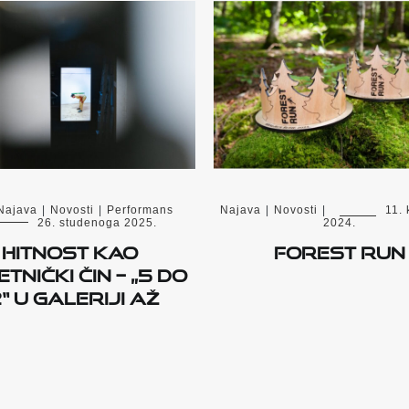
Najava
|
Novosti
|
Performans
Najava
|
Novosti
|
11.
26. studenoga 2025.
2024.
Hitnost kao
FOREST RUN
tnički čin – „5 do
2“ u Galeriji AŽ