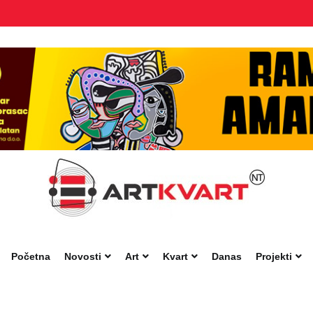
Početna
Novosti
Art
Kvart
Danas
Projekti