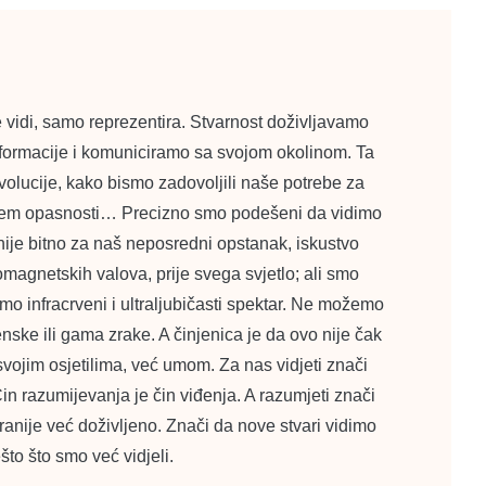
e vidi, samo reprezentira. Stvarnost doživljavamo
informacije i komuniciramo sa svojom okolinom. Ta
evolucije, kako bismo zadovoljili naše potrebe za
jem opasnosti… Precizno smo podešeni da vidimo
nije bitno za naš neposredni opstanak, iskustvo
omagnetskih valova, prije svega svjetlo; ali smo
o infracrveni i ultraljubičasti spektar. Ne možemo
enske ili gama zrake. A činjenica je da ovo nije čak
svojim osjetilima, već umom. Za nas vidjeti znači
in razumijevanja je čin viđenja. A razumjeti znači
ranije već doživljeno. Znači da nove stvari vidimo
što što smo već vidjeli.