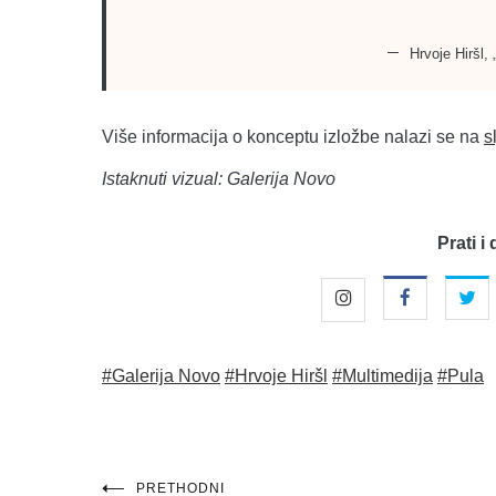
Hrvoje Hiršl, 
Više informacija o konceptu izložbe nalazi se na
s
Istaknuti vizual: Galerija Novo
Prati i 
#Galerija Novo
#Hrvoje Hiršl
#Multimedija
#Pula
PRETHODNI