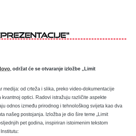
reprezentacije“
 Novo
, održat će se otvaranje izložbe „Limit
tar medija: od crteža i slika, preko video-dokumentacije
 kvantnoj optici. Radovi istražuju različite aspekte
tiraju odnos između prirodnog i tehnološkog svijeta kao dva
ta našeg postojanja. Izložba je dio šire teme „Limit
osljednjih pet godina, inspiriran istoimenim tekstom
nstitutu: