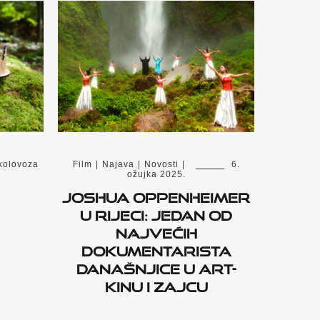
 kolovoza
Film
|
Najava
|
Novosti
|
6.
ožujka 2025.
Joshua Oppenheimer
u Rijeci: Jedan od
najvećih
dokumentarista
današnjice u Art-
kinu i Zajcu