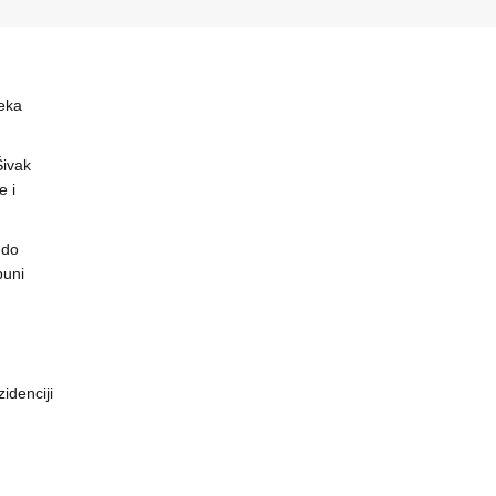
eka
 Šivak
 i
 do
puni
idenciji