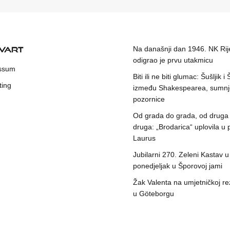
KVART
Na današnji dan 1946. NK Rij
odigrao je prvu utakmicu
ssum
Biti ili ne biti glumac: Šušljik i
ting
između Shakespearea, sumnje
pozornice
Od grada do grada, od druga
druga: „Brodarica“ uplovila u 
Laurus
Jubilarni 270. Zeleni Kastav u
ponedjeljak u Šporovoj jami
Žak Valenta na umjetničkoj rez
u Göteborgu