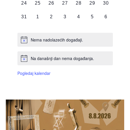
0
0
0
0
0
0
0
24
25
26
27
28
29
30
DOGAĐAJI,
DOGAĐAJI,
DOGAĐAJI,
DOGAĐAJI,
DOGAĐAJI,
DOGAĐAJI,
DOGAĐAJI
0
0
0
0
0
0
0
31
1
2
3
4
5
6
DOGAĐAJI,
DOGAĐAJI,
DOGAĐAJI,
DOGAĐAJI,
DOGAĐAJI,
DOGAĐAJI,
DOGAĐAJI
Nema nadolazećih događaji.
Na današnji dan nema događanja.
Pogledaj kalendar