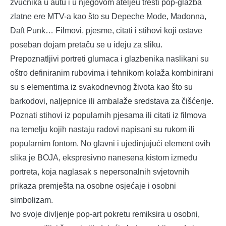
zvučnika u autu i u njegovom ateljeu trešti pop-glazba
zlatne ere MTV-a kao što su Depeche Mode, Madonna,
Daft Punk… Filmovi, pjesme, citati i stihovi koji ostave
poseban dojam pretaču se u ideju za sliku.
Prepoznatljivi portreti glumaca i glazbenika naslikani su
oštro definiranim rubovima i tehnikom kolaža kombinirani
su s elementima iz svakodnevnog života kao što su
barkodovi, naljepnice ili ambalaže sredstava za čišćenje.
Poznati stihovi iz popularnih pjesama ili citati iz filmova
na temelju kojih nastaju radovi napisani su rukom ili
popularnim fontom. No glavni i ujedinjujući element ovih
slika je BOJA, ekspresivno nanesena kistom između
portreta, koja naglasak s nepersonalnih svjetovnih
prikaza premješta na osobne osjećaje i osobni
simbolizam.
Ivo svoje divljenje pop-art pokretu remiksira u osobni,