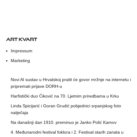
ART KVART
Impressum
Marketing
Novi AI sustav u Hrvatskoj pratit će govor mržnje na internetu i
pripremati prijave DORH-u
Harfistički duo Ćiković na 70. Ljetnim priredbama u Krku
Linda Spicijarić i Goran Grudić pobjednici srpanjskog foto
natječaja
Na današnji dan 1910. preminuo je Janko Polić Kamov
4. Međunarodni festival foklora i 2. Festival starih zanata u