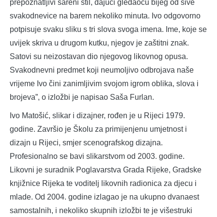
prepoznatljivi šareni stil, dajući gledaocu bijeg od sive
svakodnevice na barem nekoliko minuta. Ivo odgovorno
potpisuje svaku sliku s tri slova svoga imena. Ime, koje se
uvijek skriva u drugom kutku, njegov je zaštitni znak.
Satovi su neizostavan dio njegovog likovnog opusa.
Svakodnevni predmet koji neumoljivo odbrojava naše
vrijeme Ivo čini zanimljivim svojom igrom oblika, slova i
brojeva”, o izložbi je napisao Saša Furlan.
Ivo Matošić, slikar i dizajner, rođen je u Rijeci 1979.
godine. Završio je Školu za primijenjenu umjetnost i
dizajn u Rijeci, smjer scenografskog dizajna.
Profesionalno se bavi slikarstvom od 2003. godine.
Likovni je suradnik Poglavarstva Grada Rijeke, Gradske
knjižnice Rijeka te voditelj likovnih radionica za djecu i
mlade. Od 2004. godine izlagao je na ukupno dvanaest
samostalnih, i nekoliko skupnih izložbi te je višestruki