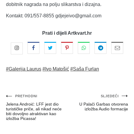
dobitnik nagrada na polju slikarstva i dizajna.
Kontakt: 091/557-8855 gdjejeivo@gmail.com
Prati i dijeli Artkvart.hr
#Galerija Laurus
#Ivo Matošić
#Saša Furlan
Navigacija
PRETHODNI
SLJEDEĆI
Jelena Androić: LFF jest dio
U Palači Garbas otvorena
objava
turističke priče, ali nikad neće
izložba Audio formacije
biti dovoljno atraktivan kao
izložba Picassa!