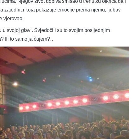
plućima. Njegov život dobiva smisao u trenutku otkrića da i
a zajednici koja pokazuje emocije prema njemu, ljubav
e vjerovao.
 u svojoj glavi. Svjedočili su to svojim posljednjim
a? Ili to samo ja čujem?…