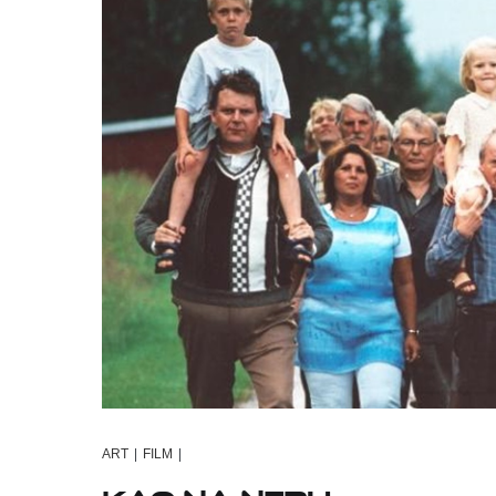
ART
|
FILM
|
Kao na nebu