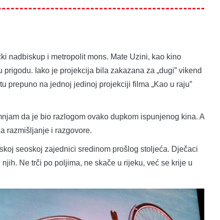
čki nadbiskup i metropolit mons. Mate Uzini, kao kino
 prigodu. Iako je projekcija bila zakazana za „dugi” vikend
tu prepuno na jednoj jedinoj projekciji filma „Kao u raju”
njam da je bio razlogom ovako dupkom ispunjenog kina. A
za razmišljanje i razgovore.
skoj seoskoj zajednici sredinom prošlog stoljeća. Dječaci
 njih. Ne trči po poljima, ne skače u rijeku, već se krije u