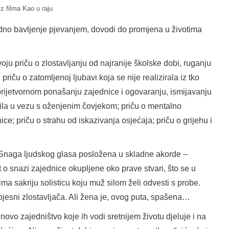
z filma Kao u raju
dno bavljenje pjevanjem, dovodi do promjena u životima
oju priču o zlostavljanju od najranije školske dobi, ruganju
priču o zatomljenoj ljubavi koja se nije realizirala iz tko
prijetvornom ponašanju zajednice i ogovaranju, ismijavanju
ila u vezu s oženjenim čovjekom; priču o mentalno
ce; priču o strahu od iskazivanja osjećaja; priču o grijehu i
 Snaga ljudskog glasa posložena u skladne akorde –
st o snazi zajednice okupljene oko prave stvari, što se u
ima sakriju solisticu koju muž silom želi odvesti s probe.
razbjesni zlostavljača. Ali žena je, ovog puta, spašena…
vo zajedništvo koje ih vodi sretnijem životu djeluje i na