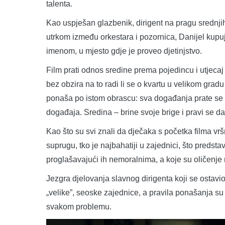
talenta.
Kao uspješan glazbenik, dirigent na pragu srednji
utrkom između orkestara i pozornica, Danijel kup
imenom, u mjesto gdje je proveo djetinjstvo.
Film prati odnos sredine prema pojedincu i utjecaj
bez obzira na to radi li se o kvartu u velikom grad
ponaša po istom obrascu: sva događanja prate se s 
događaja. Sredina – brine svoje brige i pravi se da
Kao što su svi znali da dječaka s početka filma vr
suprugu, tko je najbahatiji u zajednici, što predstav
proglašavajući ih nemoralnima, a koje su oličenje
Jezgra djelovanja slavnog dirigenta koji se ostavio
„velike”, seoske zajednice, a pravila ponašanja su is
svakom problemu.