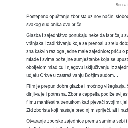
Scena i
Postepeno opuštanje zborista uz nov način, slobo
svakog sudionika ove priče.
Glazba i zajedništvo ponukaju neke da ispričaju sv
vršnjaka i zadirkivanju koje se prenosi u zrelu dob; 
zna kakvih razloga jedne male zajednice; priču o 
mlade i svima poželjne sumještanke koja se upust
oboljelom mladiću i njegovu isključivanju iz zajedni
udjelu Crkve u zastrašivanju Božjim sudom…
Film je prepun dobre glazbe i moćnog višeglasja.
dirljiva je i potresna. Zbor a cappella podiže svije
filmu manifestira trenutkom kad pjevači svojim tijel
Zid zborista koji nastaje pred njim spriječi, ali i 
Otvaranje zborske zajednice prema samima sebi i no