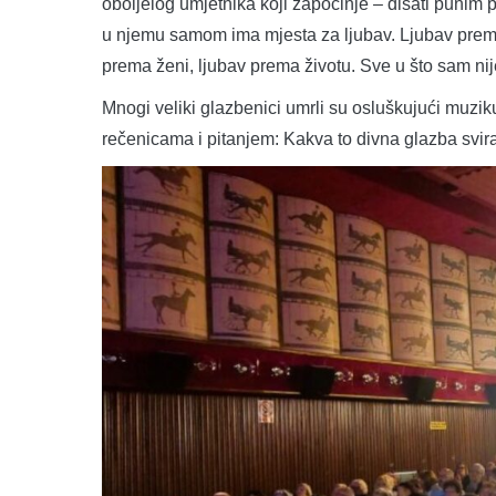
oboljelog umjetnika koji započinje – disati punim 
u njemu samom ima mjesta za ljubav. Ljubav prem
prema ženi, ljubav prema životu. Sve u što sam nij
Mnogi veliki glazbenici umrli su osluškujući muziku
rečenicama i pitanjem: Kakva to divna glazba svir