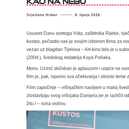
Svjetlana Hribar
8. lipnja 2026.
Ususret Danu svetoga Vida, zaštitnika Rijeke, rije
kustos, počastio nas je svojim izborom filma za ovu
vezan uz blagdan Tijelova – Art-kino bilo je u subo
(2004.), švedskog redatelja Kaya Pollaka.
Mons. Uzinić dočekan je aplauzom i uopće ne sum
film je, pak, ispunio sva očekivanja i otvorio teme 
Film započinje – vršnjačkim nasiljem u maloj šved
zlostavljaju svog vršnjaka Danijela jer je različit od
žitu i – svira violinu.