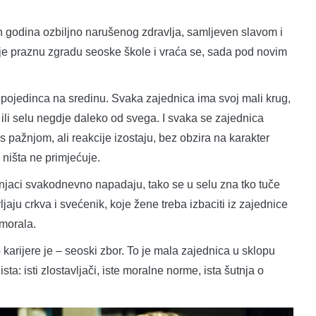
h godina ozbiljno narušenog zdravlja, samljeven slavom i
uje praznu zgradu seoske škole i vraća se, sada pod novim
 pojedinca na sredinu. Svaka zajednica ima svoj mali krug,
u ili selu negdje daleko od svega. I svaka se zajednica
pažnjom, ali reakcije izostaju, bez obzira na karakter
 ništa ne primjećuje.
šnjaci svakodnevno napadaju, tako se u selu zna tko tuče
ljaju crkva i svećenik, koje žene treba izbaciti iz zajednice
 morala.
 karijere je – seoski zbor. To je mala zajednica u sklopu
ta: isti zlostavljači, iste moralne norme, ista šutnja o