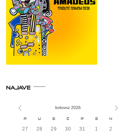
NAJAVE
kolovoz 2026
Kalendar
P
U
S
Č
P
S
N
od
0
0
0
0
0
0
0
27
28
29
30
31
1
2
DOGAĐAJI,
DOGAĐAJI,
DOGAĐAJI,
DOGAĐAJI,
DOGAĐAJI,
DOGAĐAJI,
DOGAĐAJI