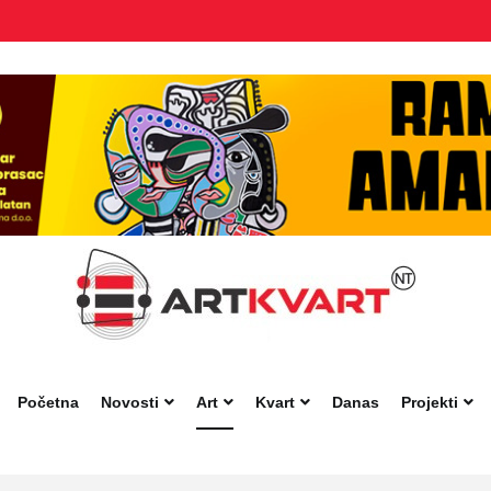
Početna
Novosti
Art
Kvart
Danas
Projekti