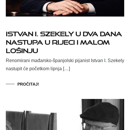
Istvan I. Szekely u dva dana
nastupa u Rijeci i Malom
Lošinju
Renomirani mađarsko-španjolski pijanist Istvan I. Szekely
nastupit će početkom lipnja […]
PROČITAJ!