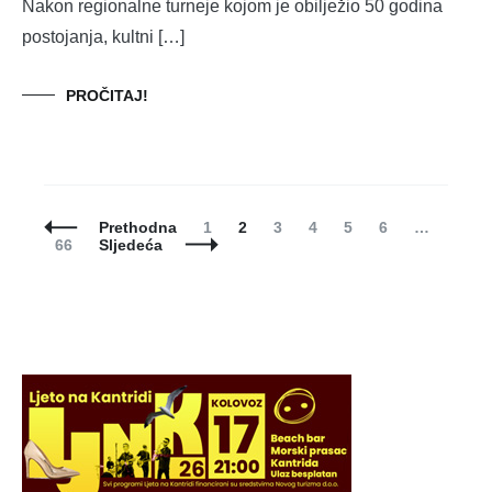
Nakon regionalne turneje kojom je obilježio 50 godina
postojanja, kultni […]
PROČITAJ!
Posts
Page
Page
Page
Page
Page
Page
Prethodna
1
2
3
4
5
6
…
Navigation
Page
66
Sljedeća