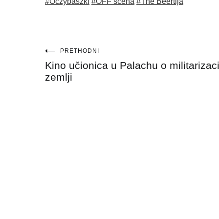
#Oczybaszki
#OFF scena
#The Beertija
Navigacija
PRETHODNI
Kino učionica u Palachu o militarizacij
objava
zemlji