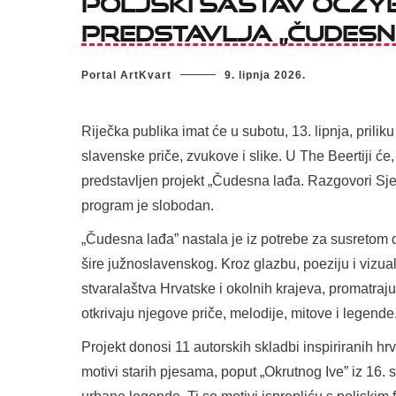
predstavlja „Čudesn
Portal ArtKvart
9. lipnja 2026.
Riječka publika imat će u subotu, 13. lipnja, prili
slavenske priče, zvukove i slike. U The Beertiji će
predstavljen projekt „Čudesna lađa. Razgovori Sj
program je slobodan.
„Čudesna lađa” nastala je iz potrebe za susretom 
šire južnoslavenskog. Kroz glazbu, poeziju i vizu
stvaralaštva Hrvatske i okolnih krajeva, promatraju
otkrivaju njegove priče, melodije, mitove i legende
Projekt donosi 11 autorskih skladbi inspiriranih h
motivi starih pjesama, poput „Okrutnog Ive” iz 16. s