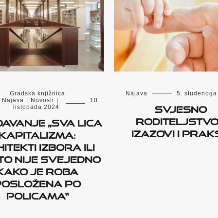
Gradska knjižnica
Najava
5. studenoga
Najava
|
Novosti
|
10.
Svjesno
listopada 2024.
roditeljstvo
avanje „Sva lica
izazovi i prak
kapitalizma:
itekti izbora ili
to nije svejedno
kako je roba
posložena po
policama“