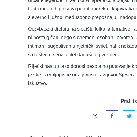
urbane legende. Ti se motivi isprepliću s poljskim 
tradicionalnih plesova poput obereka i kujawiaka, 
sjeverno i južno, međusobno prepoznaju i nadopun
Oczybaszki djeluju na sjecištu folka, alternative i
ni nostalgičan, nego suvremen, osoban i otvoren. 
intiman i sugestivan umjetnički svijet, nalik nekad
smješten u senzibilitet današnjeg vremena.
Riječki nastup tako donosi besplatno putovanje kr
jezike i zemljopisne udaljenosti, razgovor Sjevera 
iskustvo.
Prati i 