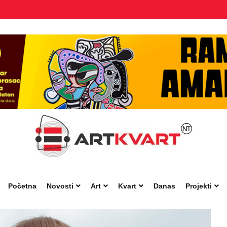
Početna
Novosti
Art
Kvart
Danas
Projekti