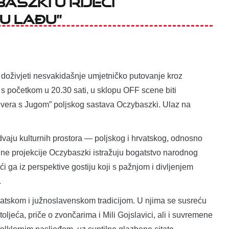
u lađu”
ku doživjeti nesvakidašnje umjetničko putovanje kroz
, s početkom u 20.30 sati, u sklopu OFF scene biti
evera s Jugom” poljskog sastava Oczybaszki. Ulaz na
dvaju kulturnih prostora — poljskog i hrvatskog, odnosno
alne projekcije Oczybaszki istražuju bogatstvo narodnog
ći ga iz perspektive gostiju koji s pažnjom i divljenjem
.
rvatskom i južnoslavenskom tradicijom. U njima se susreću
toljeća, priče o zvončarima i Mili Gojslavici, ali i suvremene