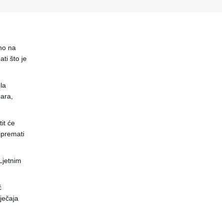
no na
ti što je
la
ara,
it će
ipremati
 Ljetnim
ć
ječaja