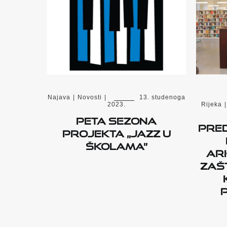
Najava
|
Novosti
|
13. studenoga
2023.
Rijeka
|
Peta sezona
Pred
projekta „Jazz u
školama”
Arh
zaš