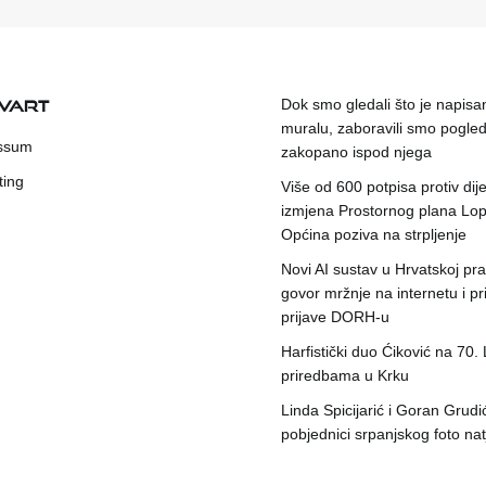
KVART
Dok smo gledali što je napisa
muralu, zaboravili smo pogleda
ssum
zakopano ispod njega
ting
Više od 600 potpisa protiv dije
izmjena Prostornog plana Lop
Općina poziva na strpljenje
Novi AI sustav u Hrvatskoj prat
govor mržnje na internetu i pr
prijave DORH-u
Harfistički duo Ćiković na 70.
priredbama u Krku
Linda Spicijarić i Goran Grudi
pobjednici srpanjskog foto nat