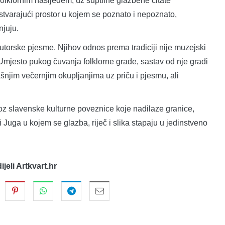
folklornim nasljeđem, uz suptilne glazbene citate
stvarajući prostor u kojem se poznato i nepoznato,
juju.
 autorske pjesme. Njihov odnos prema tradiciji nije muzejski
Umjesto pukog čuvanja folklorne građe, sastav od nje gradi
ašnjim večernjim okupljanjima uz priču i pjesmu, ali
oz slavenske kulturne poveznice koje nadilaze granice,
i Juga u kojem se glazba, riječ i slika stapaju u jedinstveno
dijeli Artkvart.hr