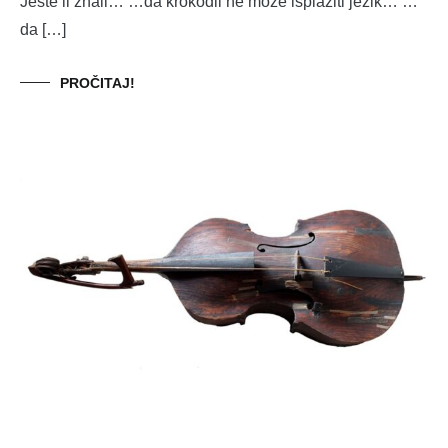
Jeste li znali… …da krokodil ne može isplaziti jezik… …
da […]
PROČITAJ!