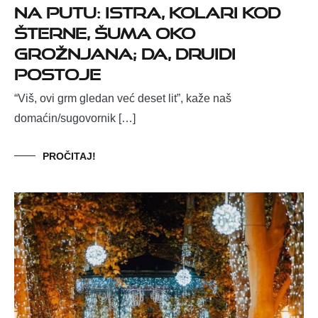
NA PUTU: ISTRA, KOLARI KOD
ŠTERNE, ŠUMA OKO
GROŽNJANA; DA, DRUIDI
POSTOJE
“Viš, ovi grm gledan već deset lit”, kaže naš
domaćin/sugovornik […]
PROČITAJ!