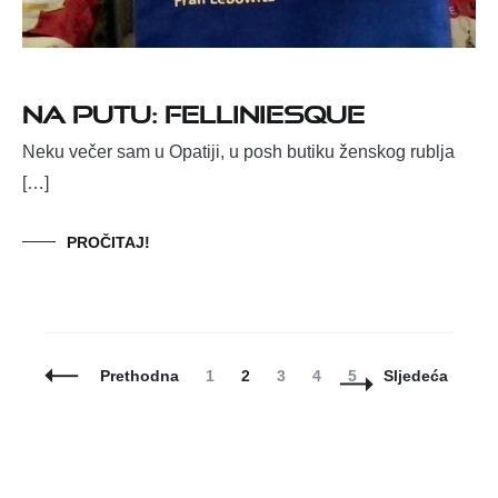
NA PUTU: FELLINIESQUE
Neku večer sam u Opatiji, u posh butiku ženskog rublja
[…]
PROČITAJ!
Posts
Page
Page
Page
Page
Page
Prethodna
1
2
3
4
5
Sljedeća
Navigation