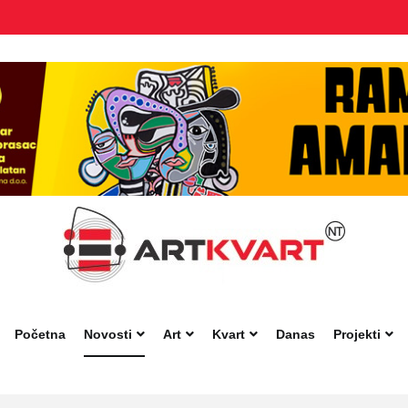
Početna
Novosti
Art
Kvart
Danas
Projekti