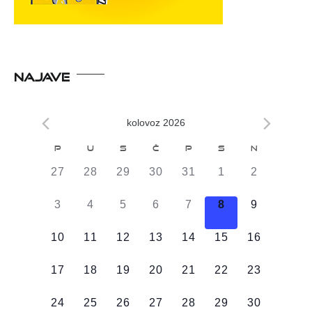
NAJAVE
kolovoz 2026
Kalendar
P
U
S
Č
P
S
N
od
0
0
0
0
0
0
0
27
28
29
30
31
1
2
Događaji
DOGAĐAJI,
DOGAĐAJI,
DOGAĐAJI,
DOGAĐAJI,
DOGAĐAJI,
DOGAĐAJI,
DOGAĐAJI
0
0
0
0
0
0
0
3
4
5
6
7
8
9
DOGAĐAJI,
DOGAĐAJI,
DOGAĐAJI,
DOGAĐAJI,
DOGAĐAJI,
DOGAĐAJI,
DOGAĐAJI
0
0
0
0
0
0
0
10
11
12
13
14
15
16
DOGAĐAJI,
DOGAĐAJI,
DOGAĐAJI,
DOGAĐAJI,
DOGAĐAJI,
DOGAĐAJI,
DOGAĐAJI
0
0
0
0
0
0
0
17
18
19
20
21
22
23
DOGAĐAJI,
DOGAĐAJI,
DOGAĐAJI,
DOGAĐAJI,
DOGAĐAJI,
DOGAĐAJI,
DOGAĐAJI
0
0
0
0
0
0
0
24
25
26
27
28
29
30