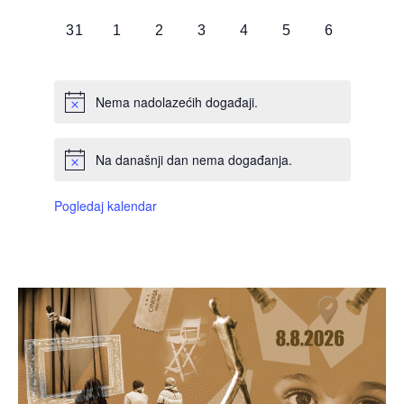
DOGAĐAJI,
DOGAĐAJI,
DOGAĐAJI,
DOGAĐAJI,
DOGAĐAJI,
DOGAĐAJI,
DOGAĐAJI
0
0
0
0
0
0
0
31
1
2
3
4
5
6
DOGAĐAJI,
DOGAĐAJI,
DOGAĐAJI,
DOGAĐAJI,
DOGAĐAJI,
DOGAĐAJI,
DOGAĐAJI
Nema nadolazećih događaji.
Na današnji dan nema događanja.
Pogledaj kalendar