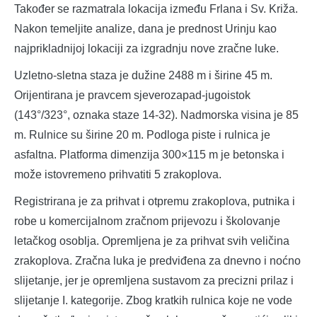
Također se razmatrala lokacija između Frlana i Sv. Križa.
Nakon temeljite analize, dana je prednost Urinju kao
najprikladnijoj lokaciji za izgradnju nove zračne luke.
Uzletno-sletna staza je dužine 2488 m i širine 45 m.
Orijentirana je pravcem sjeverozapad-jugoistok
(143°/323°, oznaka staze 14-32). Nadmorska visina je 85
m. Rulnice su širine 20 m. Podloga piste i rulnica je
asfaltna. Platforma dimenzija 300×115 m je betonska i
može istovremeno prihvatiti 5 zrakoplova.
Registrirana je za prihvat i otpremu zrakoplova, putnika i
robe u komercijalnom zračnom prijevozu i školovanje
letačkog osoblja. Opremljena je za prihvat svih veličina
zrakoplova. Zračna luka je predviđena za dnevno i noćno
slijetanje, jer je opremljena sustavom za precizni prilaz i
slijetanje I. kategorije. Zbog kratkih rulnica koje ne vode