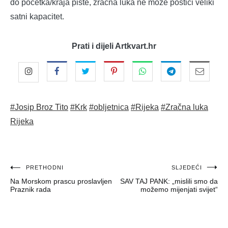
do početka/kraja piste, zračna luka ne može postići veliki
satni kapacitet.
Prati i dijeli Artkvart.hr
#Josip Broz Tito
#Krk
#obljetnica
#Rijeka
#Zračna luka
Rijeka
Navigacija
PRETHODNI
SLJEDEĆI
Na Morskom prascu proslavljen
SAV TAJ PANK: „mislili smo da
objava
Praznik rada
možemo mijenjati svijet“