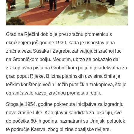
Grad na Rječini dobio je prvu zračnu prometnicu s
okruženjem još godine 1930, kada je uspostavljena
zračna veza Sušaka i Zagreba zahvaljujući zračnoj luci
na Grobničkom polju. Međutim, ubrzo se pokazalo da
zrakoplovna pista na Grobničkom polju nije adekvatna za
grad poput Rijeke. Blizina planinskih uzvisina činila je
teškim korištenje većih i težih putničkih zrakoplova, što je
ograničavalo razvoj zračnog prometa u regiji.
Stoga je 1954. godine pokrenuta inicijativa za izgradnju
nove zračne luke. Kao glavni kandidati za lokaciju, sve
do početka 60-ih godina, razmatrani su Urinjski poluotok
te područje Kastva, zbog blizine opatijske rivijere.