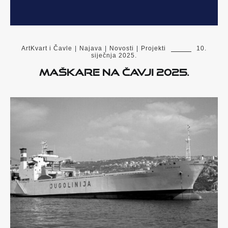
ArtKvart i Čavle
|
Najava
|
Novosti
|
Projekti
10.
siječnja 2025.
Maškare na Čavji 2025.