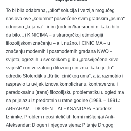
To bi bila odabrana, „pilot“ solucija i verzija mogućeg
naslova ove „kolumne“ posvećene svim gradskim „psima“
odnosno „kujama“ i inim (rodnim/transrodnim, kako bilo
da bilo…) KINICIMA – u strarogrčkoj etimologiji i
filozofijskom značenju – ali, nužno, i CINICIMA – u
značenju modernih i postmodernih građana NWO –
svijeta, ogrezlih u svekolikom glibu „prosvijećene krive
svijesti“ i univerzalnog difuznog cinizma, kako je „to“
odredio Sloterdijk u „Kritici ciničkog uma“, a ja razmotrio i
raspravio tu uvijek iznova kompliciranu, kontraverznu i
paradoksalnu (trans) filozofijsku problematiku u ogledima
na prijelazu iz predratnih u ratne godine (1988. – 1991.:
ABRAHAM – DIOGEN – ALEKSANDAR/ Paradoks
Iznimke. Problem neosintetičkih formi mišljenja/ Anti-
Aleksandar; Diogen i njegova sjena; Pitanje Drugog;