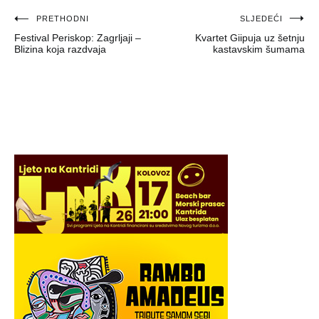
Navigacija
PRETHODNI
SLJEDEĆI
Festival Periskop: Zagrljaji –
Kvartet Giipuja uz šetnju
objava
Blizina koja razdvaja
kastavskim šumama