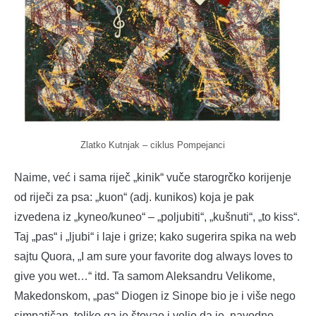
Zlatko Kutnjak – ciklus Pompejanci
Naime, već i sama riječ „kinik“ vuče starogrčko korijenje
od riječi za psa: „kuon“ (adj. kunikos) koja je pak
izvedena iz „kyneo/kuneo“ – „poljubiti“, „kušnuti“, „to kiss“.
Taj „pas“ i „ljubi“ i laje i grize; kako sugerira spika na web
sajtu Quora, „I am sure your favorite dog always loves to
give you wet…“ itd. Ta samom Aleksandru Velikome,
Makedonskom, „pas“ Diogen iz Sinope bio je i više nego
simpatičan, toliko ga je štovao i volio da je, navodno,