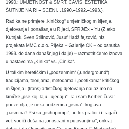
1990.; UMJETNOST & SMRT, CAVIS, ESTETIKA
ŠUTNJE NA RI – SCENI…1990.–1992.–1993.).
Radikalne primjere „kiničkog“ umjetničkog mišljenja,
djelovanja i ponašanja u Rijeci, SFRJ/Ex – Yu (Zlatko
Kutnjak, Sven Stilinović, Jusuf Hadžifejzović, niz
projekata MMC d.o.o. Rijeka – Galerije OK – od osnutka
1998. do dana današnjeg i dalje) – razmotrit ćemo iznova
u nastavcima „Kinika“ vs. „Cinika“.
U tolikim heretičkim i „podzemnim“ („underground“)
tradicijama, teorijama, metodama i „poetikama“ kritičkog
mišljenja i (trans) artističkog djelovanja nailazimo na
kiničke „pse koji laju i ujedaju“. Ta i sam Kerber, čuvar
podzemlja, je neka podzemna „psina“, troglava
„pasmina“! Psi su „psihopompi“, ne tek pratioci i tragači
već vodiči duša na „onostranim putovanjima“, onkraj
dobra i zla (Jenseits von Gut und Boese, F. Nietzsche),