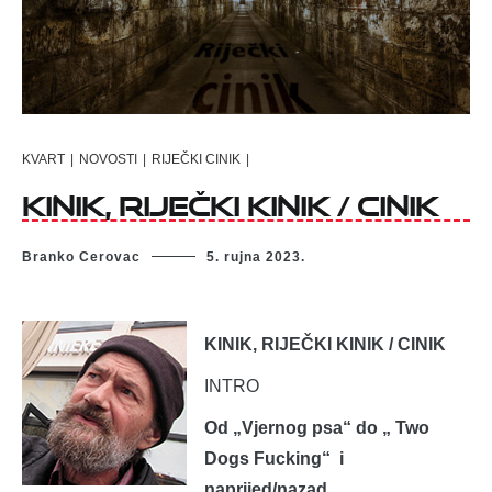
KVART
|
NOVOSTI
|
RIJEČKI CINIK
|
Kinik, riječki kinik / cinik
Branko Cerovac
5. rujna 2023.
KINIK, RIJEČKI KINIK / CINIK
INTRO
Od „Vjernog psa“ do „ Two
Dogs Fucking“ i
naprijed/nazad