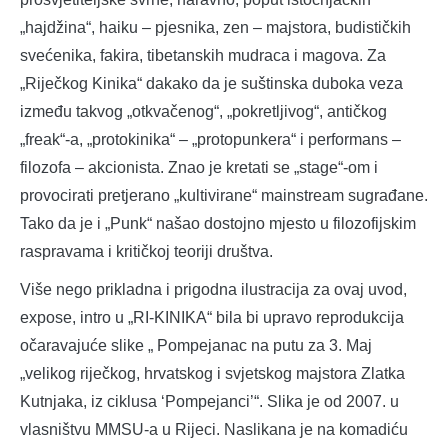
„hajdžina“, haiku – pjesnika, zen – majstora, budističkih
svećenika, fakira, tibetanskih mudraca i magova. Za
„Riječkog Kinika“ dakako da je suštinska duboka veza
između takvog „otkvačenog“, „pokretljivog“, antičkog
„freak“-a, „protokinika“ – „protopunkera“ i performans –
filozofa – akcionista. Znao je kretati se „stage“-om i
provocirati pretjerano „kultivirane“ mainstream sugrađane.
Tako da je i „Punk“ našao dostojno mjesto u filozofijskim
raspravama i kritičkoj teoriji društva.
Više nego prikladna i prigodna ilustracija za ovaj uvod,
expose, intro u „RI-KINIKA“ bila bi upravo reprodukcija
očaravajuće slike „ Pompejanac na putu za 3. Maj
„velikog riječkog, hrvatskog i svjetskog majstora Zlatka
Kutnjaka, iz ciklusa ‘Pompejanci’“. Slika je od 2007. u
vlasništvu MMSU-a u Rijeci. Naslikana je na komadiću