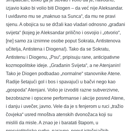
izjavio kako bi volio biti Diogen – da već nije Aleksandar.
I uviđavno mu se „maknuo sa Sunca“, da mu ne pravi
sjenu. A obojica su se držali kao vladari odnosno „građani
svijeta“ (kojeg je Aleksandar prilično i osvojio i „otvorio“,
[ne] samo za iznimne osobe poput Sokrata, Antistenova
učitelja, Antistena i Diogena!). Tako da se Sokratu,
Antistenu i Diogenu, „Psu“, pripisuju rane, anticipativne
kozmopolitske ideje. „Građanin Svijeta“, a ne Atenjanin!
Tako je Diogen podbadao „normalne“ stanovnike Atene.
Radije šetajući gol i bos i spavajući u bačvi nego kao
„gospoda“ Atenjani. Volio je izvoditi razne subverzivne,
bezobrazne i opscene performanse i akcije posred Atene,
i danju i uvečer, javno. Vele da je s fenjerom u ruci „tražio
čovjeka“ usred mnoštva atenskih dvonožaca koji su
mislili da misle. A znao je i baratati štapom, u
prosvjetiteljske svrhe, naravno, poput istočnjačkih