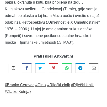
papira, okrznuta u kutu, bila pribijena na zidu u
Kutnjakovu atelieru u Čandekovoj (Turnić), gdje sam je
odmah po ulasku u taj hram Muza uočio i uvrstio u najuži
odabir za Retrospektivu („Umjetnost je X Umjetnost nije“
1976. – 2006.). U njoj je amalgamiran sukus antičke
(Pompeii) i suvremene postkonceptualne hrvatske i
riječke = fjumanske umjetnosti („3. MAJ“).
Prati i dijeli Artkvart.hr
#Branko Cerovac
#Cinik
#Riječki cinik
#Riječki kinik
#Zlatko Kutnjak