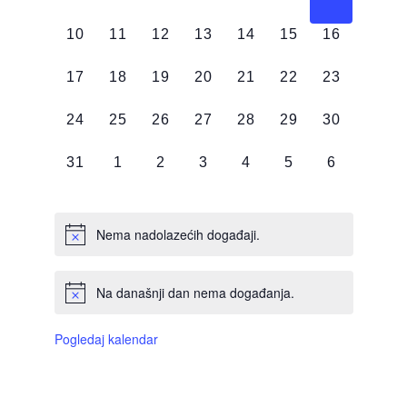
DOGAĐAJI,
DOGAĐAJI,
DOGAĐAJI,
DOGAĐAJI,
DOGAĐAJI,
DOGAĐAJI,
DOGAĐAJI
0
0
0
0
0
0
0
10
11
12
13
14
15
16
DOGAĐAJI,
DOGAĐAJI,
DOGAĐAJI,
DOGAĐAJI,
DOGAĐAJI,
DOGAĐAJI,
DOGAĐAJI
0
0
0
0
0
0
0
17
18
19
20
21
22
23
DOGAĐAJI,
DOGAĐAJI,
DOGAĐAJI,
DOGAĐAJI,
DOGAĐAJI,
DOGAĐAJI,
DOGAĐAJI
0
0
0
0
0
0
0
24
25
26
27
28
29
30
DOGAĐAJI,
DOGAĐAJI,
DOGAĐAJI,
DOGAĐAJI,
DOGAĐAJI,
DOGAĐAJI,
DOGAĐAJI
0
0
0
0
0
0
0
31
1
2
3
4
5
6
DOGAĐAJI,
DOGAĐAJI,
DOGAĐAJI,
DOGAĐAJI,
DOGAĐAJI,
DOGAĐAJI,
DOGAĐAJI
Nema nadolazećih događaji.
Na današnji dan nema događanja.
Pogledaj kalendar