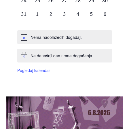
0
0
0
0
0
0
0
24
25
26
27
28
29
30
DOGAĐAJI,
DOGAĐAJI,
DOGAĐAJI,
DOGAĐAJI,
DOGAĐAJI,
DOGAĐAJI,
DOGAĐAJI
0
0
0
0
0
0
0
31
1
2
3
4
5
6
DOGAĐAJI,
DOGAĐAJI,
DOGAĐAJI,
DOGAĐAJI,
DOGAĐAJI,
DOGAĐAJI,
DOGAĐAJI
Nema nadolazećih događaji.
Na današnji dan nema događanja.
Pogledaj kalendar