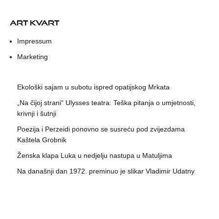
ART KVART
Impressum
Marketing
Ekološki sajam u subotu ispred opatijskog Mrkata
„Na čijoj strani“ Ulysses teatra: Teška pitanja o umjetnosti,
krivnji i šutnji
Poezija i Perzeidi ponovno se susreću pod zvijezdama
Kaštela Grobnik
Ženska klapa Luka u nedjelju nastupa u Matuljima
Na današnji dan 1972. preminuo je slikar Vladimir Udatny