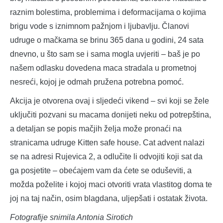
raznim bolestima, problemima i deformacijama o kojima
brigu vode s iznimnom pažnjom i ljubavlju. Članovi
udruge o mačkama se brinu 365 dana u godini, 24 sata
dnevno, u što sam se i sama mogla uvjeriti – baš je po
našem odlasku dovedena maca stradala u prometnoj
nesreći, kojoj je odmah pružena potrebna pomoć.
Akcija je otvorena ovaj i sljedeći vikend – svi koji se žele
uključiti pozvani su macama donijeti neku od potrepština,
a detaljan se popis mačjih želja može pronaći na
stranicama udruge Kitten safe house. Cat advent nalazi
se na adresi Rujevica 2, a odlučite li odvojiti koji sat da
ga posjetite – obećajem vam da ćete se oduševiti, a
možda poželite i kojoj maci otvoriti vrata vlastitog doma te
joj na taj način, osim blagdana, uljepšati i ostatak života.
Fotografije snimila Antonia Sirotich