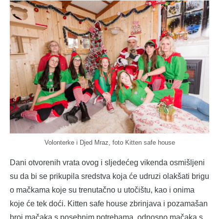
Volonterke i Djed Mraz, foto Kitten safe house
Dani otvorenih vrata ovog i sljedećeg vikenda osmišljeni
su da bi se prikupila sredstva koja će udruzi olakšati brigu
o mačkama koje su trenutačno u utočištu, kao i onima
koje će tek doći. Kitten safe house zbrinjava i pozamašan
broj mačaka s posebnim potrebama, odnosno mačaka s