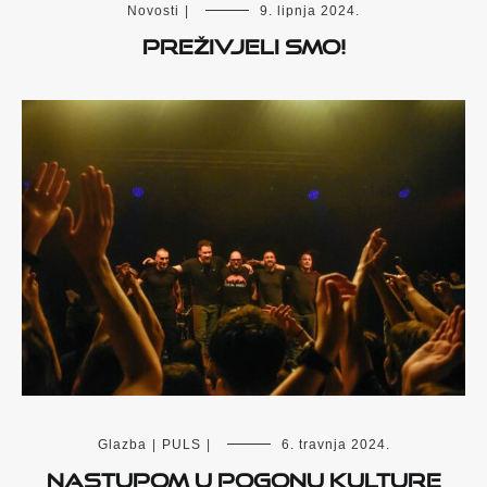
Novosti
|
9. lipnja 2024.
PREŽIVJELI SMO!
Glazba
|
PULS
|
6. travnja 2024.
Nastupom u Pogonu Kulture