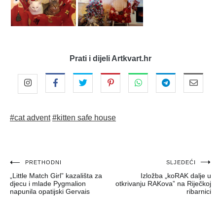
Prati i dijeli Artkvart.hr
#cat advent
#kitten safe house
Navigacija
PRETHODNI
SLJEDEĆI
„Little Match Girl” kazališta za
Izložba „koRAK dalje u
objava
djecu i mlade Pygmalion
otkrivanju RAKova” na Riječkoj
napunila opatijski Gervais
ribarnici