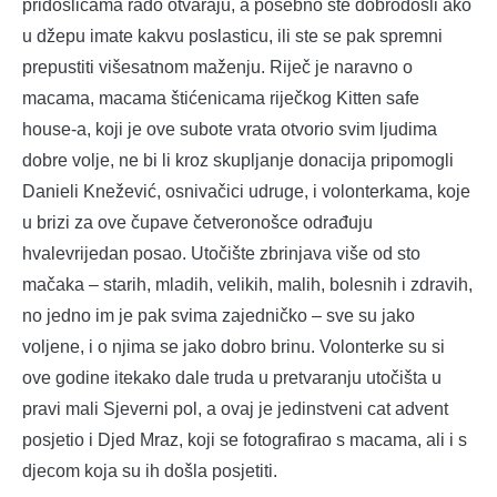
pridošlicama rado otvaraju, a posebno ste dobrodošli ako
u džepu imate kakvu poslasticu, ili ste se pak spremni
prepustiti višesatnom maženju. Riječ je naravno o
macama, macama štićenicama riječkog Kitten safe
house-a, koji je ove subote vrata otvorio svim ljudima
dobre volje, ne bi li kroz skupljanje donacija pripomogli
Danieli Knežević, osnivačici udruge, i volonterkama, koje
u brizi za ove čupave četveronošce odrađuju
hvalevrijedan posao. Utočište zbrinjava više od sto
mačaka – starih, mladih, velikih, malih, bolesnih i zdravih,
no jedno im je pak svima zajedničko – sve su jako
voljene, i o njima se jako dobro brinu. Volonterke su si
ove godine itekako dale truda u pretvaranju utočišta u
pravi mali Sjeverni pol, a ovaj je jedinstveni cat advent
posjetio i Djed Mraz, koji se fotografirao s macama, ali i s
djecom koja su ih došla posjetiti.