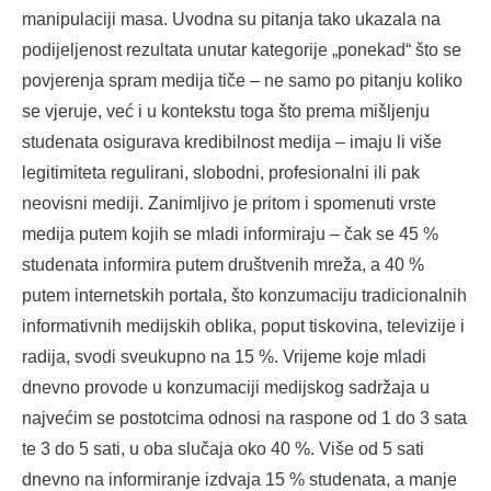
manipulaciji masa. Uvodna su pitanja tako ukazala na
podijeljenost rezultata unutar kategorije „ponekad“ što se
povjerenja spram medija tiče – ne samo po pitanju koliko
se vjeruje, već i u kontekstu toga što prema mišljenju
studenata osigurava kredibilnost medija – imaju li više
legitimiteta regulirani, slobodni, profesionalni ili pak
neovisni mediji. Zanimljivo je pritom i spomenuti vrste
medija putem kojih se mladi informiraju – čak se 45 %
studenata informira putem društvenih mreža, a 40 %
putem internetskih portala, što konzumaciju tradicionalnih
informativnih medijskih oblika, poput tiskovina, televizije i
radija, svodi sveukupno na 15 %. Vrijeme koje mladi
dnevno provode u konzumaciji medijskog sadržaja u
najvećim se postotcima odnosi na raspone od 1 do 3 sata
te 3 do 5 sati, u oba slučaja oko 40 %. Više od 5 sati
dnevno na informiranje izdvaja 15 % studenata, a manje