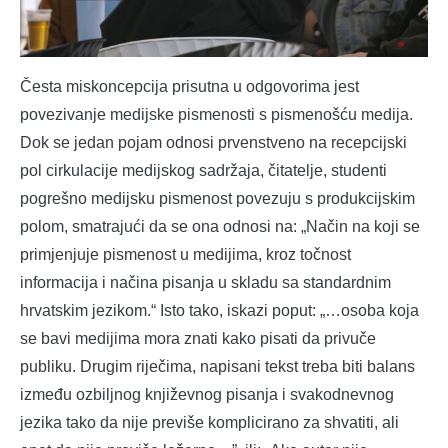
Česta miskoncepcija prisutna u odgovorima jest
povezivanje medijske pismenosti s pismenošću medija.
Dok se jedan pojam odnosi prvenstveno na recepcijski
pol cirkulacije medijskog sadržaja, čitatelje, studenti
pogrešno medijsku pismenost povezuju s produkcijskim
polom, smatrajući da se ona odnosi na: „Način na koji se
primjenjuje pismenost u medijima, kroz točnost
informacija i načina pisanja u skladu sa standardnim
hrvatskim jezikom.“ Isto tako, iskazi poput: „…osoba koja
se bavi medijima mora znati kako pisati da privuče
publiku. Drugim riječima, napisani tekst treba biti balans
između ozbiljnog književnog pisanja i svakodnevnog
jezika tako da nije previše komplicirano za shvatiti, ali