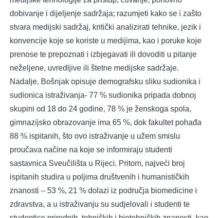
dobivanje i dijeljenje sadržaja; razumjeti kako se i zašto
stvara medijski sadržaj, kritički analizirati tehnike, jezik i
konvencije koje se koriste u medijima, kao i poruke koje
prenose te prepoznati i izbjegavati ili dovoditi u pitanje
neželjene, uvredljive ili štetne medijske sadržaje.
Nadalje, Bošnjak opisuje demografsku sliku sudionika i
sudionica istraživanja- 77 % sudionika pripada dobnoj
skupini od 18 do 24 godine, 78 % je ženskoga spola,
gimnazijsko obrazovanje ima 65 %, dok fakultet pohađa
88 % ispitanih, što ovo istraživanje u užem smislu
proučava načine na koje se informiraju studenti
sastavnica Sveučilišta u Rijeci. Pritom, najveći broj
ispitanih studira u poljima društvenih i humanističkih
znanosti – 53 %, 21 % dolazi iz područja biomedicine i
zdravstva, a u istraživanju su sudjelovali i studenti te
studentice prirodnih, tehničkih i biotehničkih znanosti, kao