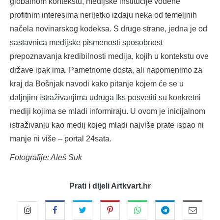
globalnom kontekstu, medijske institucije vođene
profitnim interesima nerijetko izdaju neka od temeljnih
načela novinarskog kodeksa. S druge strane, jedna je od
sastavnica medijske pismenosti sposobnost
prepoznavanja kredibilnosti medija, kojih u kontekstu ove
države ipak ima. Pametnome dosta, ali napomenimo za
kraj da Bošnjak navodi kako pitanje kojem će se u
daljnjim istraživanjima udruga Iks posvetiti su konkretni
mediji kojima se mladi informiraju. U ovom je inicijalnom
istraživanju kao medij kojeg mladi najviše prate ispao ni
manje ni više – portal 24sata.
Fotografije: Aleš Suk
Prati i dijeli Artkvart.hr