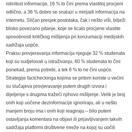
istinitost informacije, 16 % to čini prema vlastitoj procjeni
odlično, a 36 % dobro se snalazi u mirijadi informacija na
internetu. Sličan presjek postotaka, čak i nešto viši, bilježi
blisko povezano pitanje, koje se ticalo procjene vlastite
sposobnosti kritičkog mišljenja pri konzumaciji medijskih
sadržaja uopće.
Praksu provjeravanja informacija njeguje 32 % studenata
koji su sudjelovali u istraživanju, 60 % studenata to čini
ponekad, prema potrebi, a tek 8 % to ne čini uopće.
Strategije factcheckinga kojima se pritom koriste u većini
su slučajeva provjeravanje putem drugih izvora i
dijeljenje s drugima tražeći njihovo mišljenje. Velik je broj
onih koji uočene dezinformacije ignoriraju, ali u nešto
manjem broju ima i onih koji reagiraju – bilo putem
ostavljanja komentara na objavi ili prijavljivanjem takvih
sadržaja platformi društvene mreže na kojoj su uočili