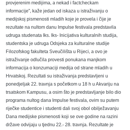
provjerenim medijima, a nekad i factcheckam
informacije”, kaže jedan od iskaza u istraživanju o
medijskoj pismenosti mladih koje je provela i čije je
rezultate na nultom danu Impulse festivala predstavila
udruga studenata Iks. Iks- Inicijativa kulturalnih studija,
studentska je udruga Odsjeka za kulturalne studije
Filozofskog fakulteta Sveučilišta u Rijeci, a ovo je
istraživanje odlučila provesti ponukana manjkom
informacija o konzumaciji medija od strane mladih u
Hrvatskoj. Rezultati su istraživanja predstavljeni u
ponedjeljak 22. travnja s početkom u 18 h u Akvariju na
trsatskom Kampusu, a osim što je predstavljanje bilo dio
programa nultog dana Impulse festivala, ovim su putem
riječke studentice i studenti dali svoj obol obilježavanju
Dana medijske pismenosti koji se ove godine na razini
države odvijaju u tjednu 22.- 28. travnja. Rezultate je