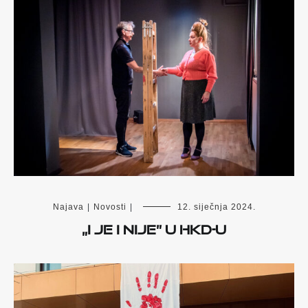
Najava
|
Novosti
|
12. siječnja 2024.
„I je i nije” u HKD-u