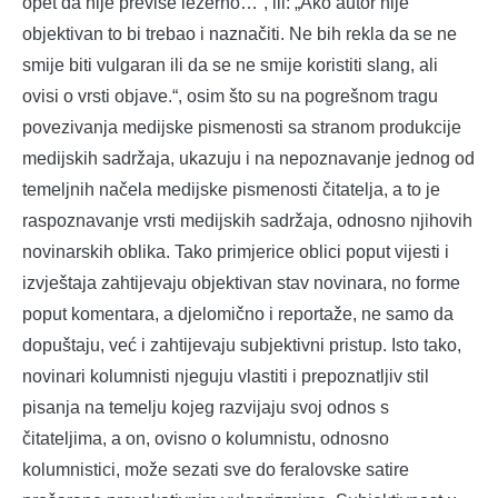
opet da nije previše ležerno…”, ili: „Ako autor nije
objektivan to bi trebao i naznačiti. Ne bih rekla da se ne
smije biti vulgaran ili da se ne smije koristiti slang, ali
ovisi o vrsti objave.“, osim što su na pogrešnom tragu
povezivanja medijske pismenosti sa stranom produkcije
medijskih sadržaja, ukazuju i na nepoznavanje jednog od
temeljnih načela medijske pismenosti čitatelja, a to je
raspoznavanje vrsti medijskih sadržaja, odnosno njihovih
novinarskih oblika. Tako primjerice oblici poput vijesti i
izvještaja zahtijevaju objektivan stav novinara, no forme
poput komentara, a djelomično i reportaže, ne samo da
dopuštaju, već i zahtijevaju subjektivni pristup. Isto tako,
novinari kolumnisti njeguju vlastiti i prepoznatljiv stil
pisanja na temelju kojeg razvijaju svoj odnos s
čitateljima, a on, ovisno o kolumnistu, odnosno
kolumnistici, može sezati sve do feralovske satire