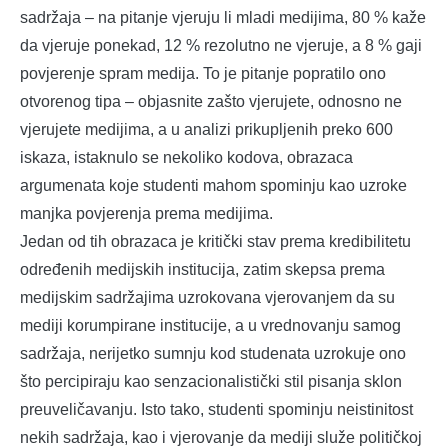
sadržaja – na pitanje vjeruju li mladi medijima, 80 % kaže
da vjeruje ponekad, 12 % rezolutno ne vjeruje, a 8 % gaji
povjerenje spram medija. To je pitanje popratilo ono
otvorenog tipa – objasnite zašto vjerujete, odnosno ne
vjerujete medijima, a u analizi prikupljenih preko 600
iskaza, istaknulo se nekoliko kodova, obrazaca
argumenata koje studenti mahom spominju kao uzroke
manjka povjerenja prema medijima.
Jedan od tih obrazaca je kritički stav prema kredibilitetu
određenih medijskih institucija, zatim skepsa prema
medijskim sadržajima uzrokovana vjerovanjem da su
mediji korumpirane institucije, a u vrednovanju samog
sadržaja, nerijetko sumnju kod studenata uzrokuje ono
što percipiraju kao senzacionalistički stil pisanja sklon
preuveličavanju. Isto tako, studenti spominju neistinitost
nekih sadržaja, kao i vjerovanje da mediji služe političkoj