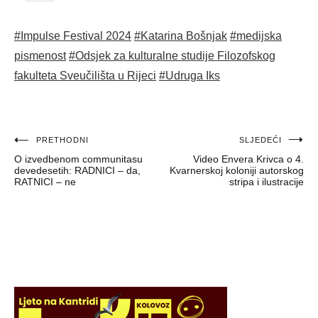
#Impulse Festival 2024
#Katarina Bošnjak
#medijska
pismenost
#Odsjek za kulturalne studije Filozofskog
fakulteta Sveučilišta u Rijeci
#Udruga Iks
Navigacija
PRETHODNI
SLJEDEĆI
O izvedbenom communitasu
Video Envera Krivca o 4.
objava
devedesetih: RADNICI – da,
Kvarnerskoj koloniji autorskog
RATNICI – ne
stripa i ilustracije