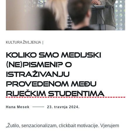
KULTURA ŽIVLJENJA
|
Koliko smo medijski
(ne)pismeni? O
istraživanju
provedenom među
riječkim studentima
Hana Mesek
23. travnja 2024.
„Žutilo, senzacionalizam, clickbait motivacije. Vjerujem