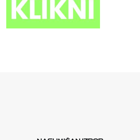
Nasumičan izbor