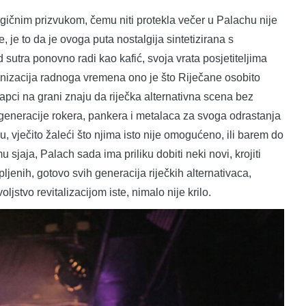
lgičnim prizvukom, čemu niti protekla večer u Palachu nije
e, je to da je ovoga puta nostalgija sintetizirana s
utra ponovno radi kao kafić, svoja vrata posjetiteljima
ganizacija radnoga vremena ono je što Riječane osobito
rapci na grani znaju da riječka alternativna scena bez
generacije rokera, pankera i metalaca za svoga odrastanja
u, vječito žaleći što njima isto nije omogućeno, ili barem do
 sjaja, Palach sada ima priliku dobiti neki novi, krojiti
ljenih, gotovo svih generacija riječkih alternativaca,
ljstvo revitalizacijom iste, nimalo nije krilo.