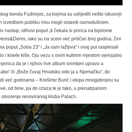
g benda Fudrinjos, za kojima su uslijedili nešto iskusniji
om izvedbom publiku nisu mogli ostaviti ravnodušnom.
 nastup, stihovi poput „ti čekala si princa na bijelome
enis&Denis, iako su na sceni već priličan broj godina, čini
ma poput „Soba 23“ i „Ja sam lažljiva“ i ovaj put rasplesali
šo i kisele kiše, čiju vezu s ovim kultnim mjestom vjerojatno
injenica da je i njihov live album snimljen upravo u
„Babo“ ili „Bože čuvaj Hrvatsku odo ja u Njemačku“, do
odi već godinama – Krešimir Burić i ekipa mnogobrojnu su
dove, od bine, pa do izlaza te je tako, u prenatrpanom
o otvorenje renoviranog kluba Palach.