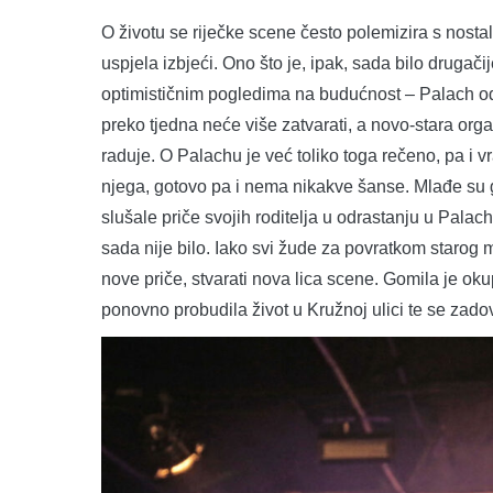
O životu se riječke scene često polemizira s nosta
uspjela izbjeći. Ono što je, ipak, sada bilo drugačij
optimističnim pogledima na budućnost – Palach od s
preko tjedna neće više zatvarati, a novo-stara or
raduje. O Palachu je već toliko toga rečeno, pa i v
njega, gotovo pa i nema nikakve šanse. Mlađe su 
slušale priče svojih roditelja u odrastanju u Palach
sada nije bilo. Iako svi žude za povratkom starog mu
nove priče, stvarati nova lica scene. Gomila je okup
ponovno probudila život u Kružnoj ulici te se zadovo