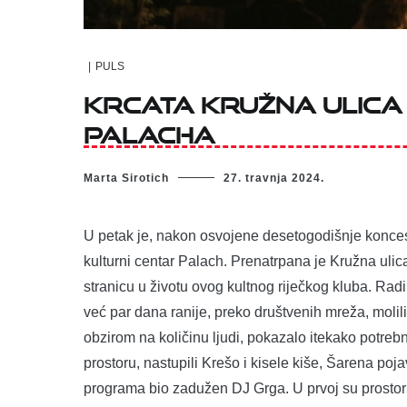
|
PULS
Krcata Kružna ulica
Palacha
Marta Sirotich
27. travnja 2024.
U petak je, nakon osvojene desetogodišnje konces
kulturni centar Palach. Prenatrpana je Kružna ulica
stranicu u životu ovog kultnog riječkog kluba. Rad
već par dana ranije, preko društvenih mreža, molili 
obzirom na količinu ljudi, pokazalo itekako potr
prostoru, nastupili Krešo i kisele kiše, Šarena poja
programa bio zadužen DJ Grga. U prvoj su prostori