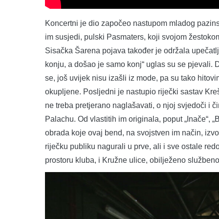
Koncertni je dio započeo nastupom mladog pazinsko
im susjedi, pulski Pasmaters, koji svojom žestok
Sisačka Šarena pojava također je održala upečatljiv
konju, a došao je samo konj“ uglas su se pjevali. D
se, još uvijek nisu izašli iz mode, pa su tako hitovi
okupljene. Posljedni je nastupio riječki sastav Kre
ne treba pretjerano naglašavati, o njoj svjedoči i č
Palachu. Od vlastitih im originala, poput „Inače“, 
obrada koje ovaj bend, na svojstven im način, izv
riječku publiku nagurali u prve, ali i sve ostale re
prostoru kluba, i Kružne ulice, obilježeno služben