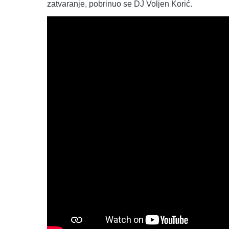
zatvaranje, pobrinuo se DJ Voljen Korić.