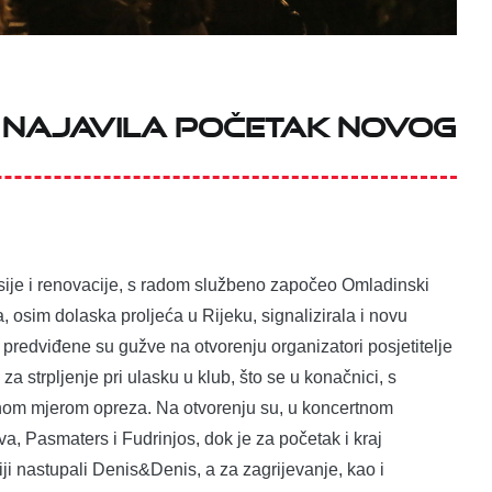
 najavila početak novog
ije i renovacije, s radom službeno započeo Omladinski
, osim dolaska proljeća u Rijeku, signalizirala i novu
i predviđene su gužve na otvorenju organizatori posjetitelje
za strpljenje pri ulasku u klub, što se u konačnici, s
ebnom mjerom opreza. Na otvorenju su, u koncertnom
va, Pasmaters i Fudrinjos, dok je za početak i kraj
ji nastupali Denis&Denis, a za zagrijevanje, kao i