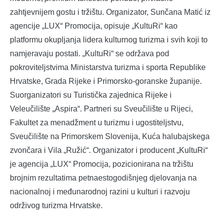
zahtjevnijem gostu i tržištu. Organizator, Sunčana Matić iz
agencije „LUX“ Promocija, opisuje „KultuRi“ kao
platformu okupljanja lidera kulturnog turizma i svih koji to
namjeravaju postati. „KultuRi“ se održava pod
pokroviteljstvima Ministarstva turizma i sporta Republike
Hrvatske, Grada Rijeke i Primorsko-goranske županije.
Suorganizatori su Turistička zajednica Rijeke i
Veleučilište „Aspira“. Partneri su Sveučilište u Rijeci,
Fakultet za menadžment u turizmu i ugostiteljstvu,
Sveučilište na Primorskem Slovenija, Kuća halubajskega
zvončara i Vila „Ružić“. Organizator i producent „KultuRi“
je agencija „LUX“ Promocija, pozicionirana na tržištu
brojnim rezultatima petnaestogodišnjeg djelovanja na
nacionalnoj i međunarodnoj razini u kulturi i razvoju
održivog turizma Hrvatske.