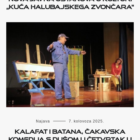
„Kuća halubajskega zvončara“
Najava
7. kolovoza 2025.
KALAFAT I BATANA, ČAKAVSKA
KOMEDIJA S DUŠOM U ČETVRTAK U