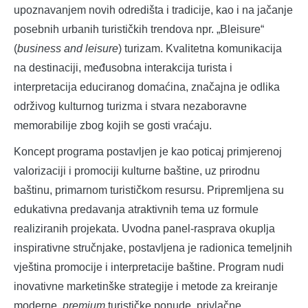
upoznavanjem novih odredišta i tradicije, kao i na jačanje
posebnih urbanih turističkih trendova npr. „Bleisure“
(
business and leisure
) turizam. Kvalitetna komunikacija
na destinaciji, međusobna interakcija turista i
interpretacija educiranog domaćina, značajna je odlika
održivog kulturnog turizma i stvara nezaboravne
memorabilije zbog kojih se gosti vraćaju.
Koncept programa postavljen je kao poticaj primjerenoj
valorizaciji i promociji kulturne baštine, uz prirodnu
baštinu, primarnom turističkom resursu. Pripremljena su
edukativna predavanja atraktivnih tema uz formule
realiziranih projekata. Uvodna panel-rasprava okuplja
inspirativne stručnjake, postavljena je radionica temeljnih
vještina promocije i interpretacije baštine. Program nudi
inovativne marketinške strategije i metode za kreiranje
moderne,
premium
turističke ponude, privlačne