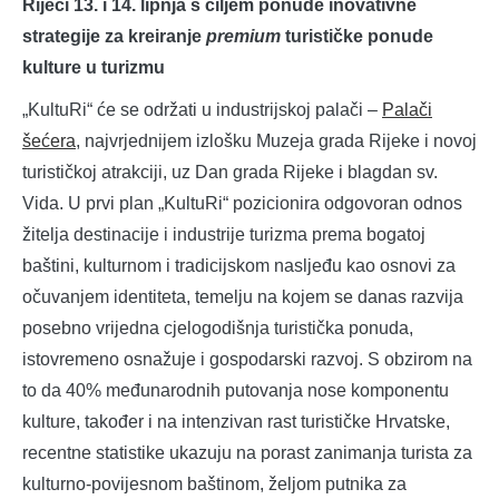
Rijeci 13. i 14. lipnja s ciljem ponude inovativne
strategije za kreiranje
premium
turističke ponude
kulture u turizmu
„KultuRi“ će se održati u industrijskoj palači –
Palači
šećera
, najvrjednijem izlošku Muzeja grada Rijeke i novoj
turističkoj atrakciji, uz Dan grada Rijeke i blagdan sv.
Vida. U prvi plan „KultuRi“ pozicionira odgovoran odnos
žitelja destinacije i industrije turizma prema bogatoj
baštini, kulturnom i tradicijskom nasljeđu kao osnovi za
očuvanjem identiteta, temelju na kojem se danas razvija
posebno vrijedna cjelogodišnja turistička ponuda,
istovremeno osnažuje i gospodarski razvoj. S obzirom na
to da 40% međunarodnih putovanja nose komponentu
kulture, također i na intenzivan rast turističke Hrvatske,
recentne statistike ukazuju na porast zanimanja turista za
kulturno-povijesnom baštinom, željom putnika za