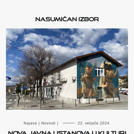
Nasumičan izbor
Najava
|
Novosti
|
22. veljače 2024.
Nova javna ustanova u kulturi