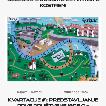
KOSTRENI
Najava
|
Novosti
|
8. studenoga 2024.
Kvartacije #1: predstavljanje
prve društvene igre o –