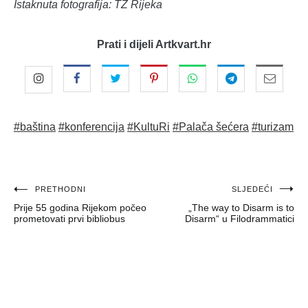
Istaknuta fotografija: TZ Rijeka
Prati i dijeli Artkvart.hr
#baština
#konferencija
#KultuRi
#Palača šećera
#turizam
Navigacija
PRETHODNI
SLJEDEĆI
Prije 55 godina Rijekom počeo
„The way to Disarm is to
objava
prometovati prvi bibliobus
Disarm“ u Filodrammatici