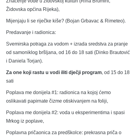
Značenje vode u židovskoj kulturi (Rina Brumini,
Židovska općina Rijeka),
Mijenjaju li se riječke kiše? (Bojan Grbavac & Rimeteo).
Predavanje i radionica:
Svemirska potraga za vodom + izrada sredstva za pranje
od samoniklog bršljana, od 16 do 18 sati (Dinko Brautović
i Daniela Torjan).
Za one koji rastu u vodi iliti dječji program
, od 15 do 18
sati
Poplava me donijela #1: radionica na kojoj ćemo
oslikavati papirnate čizme otiskivanjem na foliji,
Poplava me donijela #2: voda u eksperimentima i spasi
Mrkog iz poplave,
Poplavna pričaonica za predškolce: prekrasna priča o