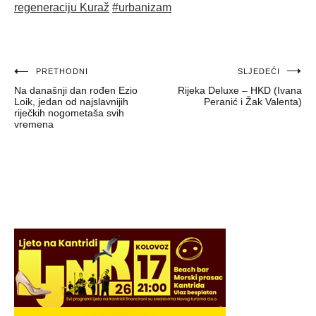
regeneraciju Kuraž
#urbanizam
Navigacija
PRETHODNI
SLJEDEĆI
Na današnji dan rođen Ezio
Rijeka Deluxe – HKD (Ivana
objava
Loik, jedan od najslavnijih
Peranić i Žak Valenta)
riječkih nogometaša svih
vremena