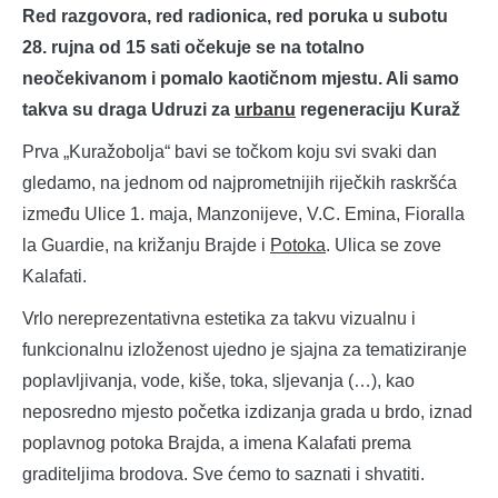
Red razgovora, red radionica, red poruka u subotu
28. rujna od 15 sati očekuje se na totalno
neočekivanom i pomalo kaotičnom mjestu. Ali samo
takva su draga Udruzi za
urbanu
regeneraciju Kuraž
Prva „Kuražobolja“ bavi se točkom koju svi svaki dan
gledamo, na jednom od najprometnijih riječkih raskršća
između Ulice 1. maja, Manzonijeve, V.C. Emina, Fioralla
la Guardie, na križanju Brajde i
Potoka
. Ulica se zove
Kalafati.
Vrlo nereprezentativna estetika za takvu vizualnu i
funkcionalnu izloženost ujedno je sjajna za tematiziranje
poplavljivanja, vode, kiše, toka, sljevanja (…), kao
neposredno mjesto početka izdizanja grada u brdo, iznad
poplavnog potoka Brajda, a imena Kalafati prema
graditeljima brodova. Sve ćemo to saznati i shvatiti.