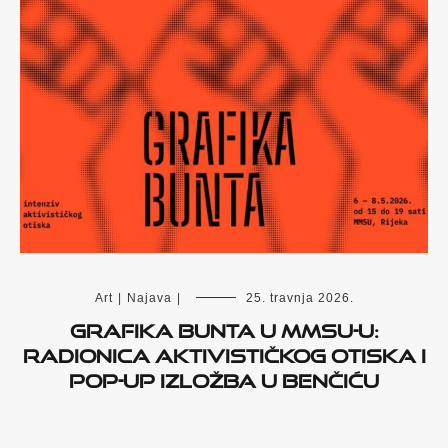
Art
|
Najava
|
25. travnja 2026.
Grafika bunta u MMSU-u:
radionica aktivističkog otiska i
pop-up izložba u Benčiću