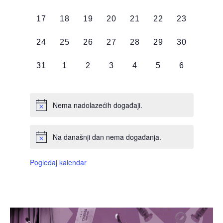
DOGAĐAJI,
DOGAĐAJI,
DOGAĐAJI,
DOGAĐAJI,
DOGAĐAJI,
DOGAĐAJI,
DOGAĐAJI
0
0
0
0
0
0
0
17
18
19
20
21
22
23
DOGAĐAJI,
DOGAĐAJI,
DOGAĐAJI,
DOGAĐAJI,
DOGAĐAJI,
DOGAĐAJI,
DOGAĐAJI
0
0
0
0
0
0
0
24
25
26
27
28
29
30
DOGAĐAJI,
DOGAĐAJI,
DOGAĐAJI,
DOGAĐAJI,
DOGAĐAJI,
DOGAĐAJI,
DOGAĐAJI
0
0
0
0
0
0
0
31
1
2
3
4
5
6
DOGAĐAJI,
DOGAĐAJI,
DOGAĐAJI,
DOGAĐAJI,
DOGAĐAJI,
DOGAĐAJI,
DOGAĐAJI
Nema nadolazećih događaji.
Na današnji dan nema događanja.
Pogledaj kalendar