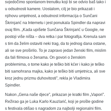
svjedočimo spontanom trenutku koji bi se odvio baš tako i
u odsutnosti kamere. Uostalom, cilj je bio prikazati i
njihovu umjetnost, a odsutnost informacija o Sunčani
Škrinjarić na Internetu i jest ponukala Spindler da napravi
ovaj film. „Kada upišete Sunčana Škrinjarić u Google, ne
postoji više ništa – dva retka i par fotografija. Krenula sam
s tim da želim ostaviti neki trag, da to jednog dana ostane,
ali se sve proširilo. To je zapravo jedan ženski film, mislim
da fali filmova o ženama. On govori o ženskim
problemima, o tome kako je teško biti kćer i kako je teško
biti samohrana majka, kako je teško biti umjetnica, ali sve
kroz jednu prizmu duhovitosti”, rekla je Vladimira
Spindler.
Nakon „Gena naše djece”, prikazan je kratki film „Vapori”.
Režirao ga je Luka Karlo Kauzlarić, koji je prošle godine
s festivala otišao s nagradom za najbolji regionalni film.