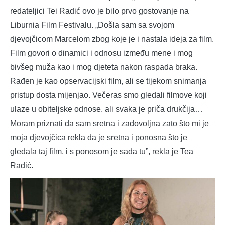
redateljici Tei Radić ovo je bilo prvo gostovanje na
Liburnia Film Festivalu. „Došla sam sa svojom
djevojčicom Marcelom zbog koje je i nastala ideja za film.
Film govori o dinamici i odnosu između mene i mog
bivšeg muža kao i mog djeteta nakon raspada braka.
Rađen je kao opservacijski film, ali se tijekom snimanja
pristup dosta mijenjao. Večeras smo gledali filmove koji
ulaze u obiteljske odnose, ali svaka je priča drukčija…
Moram priznati da sam sretna i zadovoljna zato što mi je
moja djevojčica rekla da je sretna i ponosna što je
gledala taj film, i s ponosom je sada tu”, rekla je Tea
Radić.