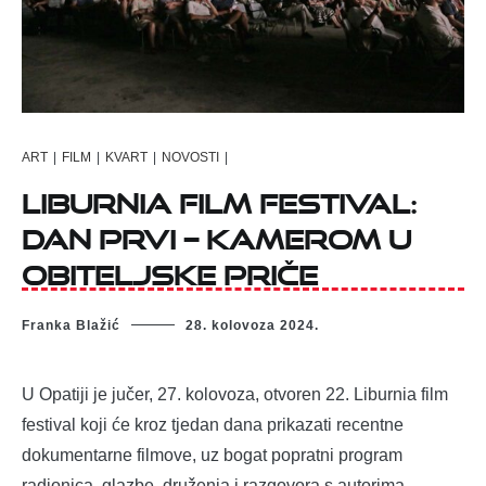
ART
|
FILM
|
KVART
|
NOVOSTI
|
Liburnia Film Festival:
Dan prvi – Kamerom u
obiteljske priče
Franka Blažić
28. kolovoza 2024.
U Opatiji je jučer, 27. kolovoza, otvoren 22. Liburnia film
festival koji će kroz tjedan dana prikazati recentne
dokumentarne filmove, uz bogat popratni program
radionica, glazbe, druženja i razgovora s autorima.