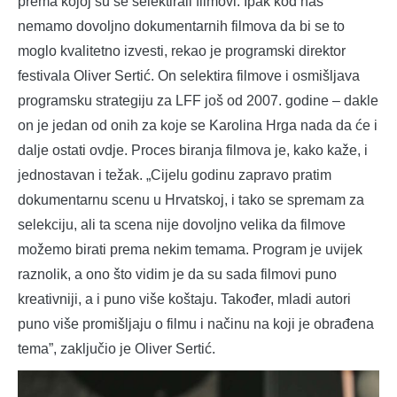
prema kojoj su se selektirali filmovi. Ipak kod nas
nemamo dovoljno dokumentarnih filmova da bi se to
moglo kvalitetno izvesti, rekao je programski direktor
festivala Oliver Sertić. On selektira filmove i osmišljava
programsku strategiju za LFF još od 2007. godine – dakle
on je jedan od onih za koje se Karolina Hrga nada da će i
dalje ostati ovdje. Proces biranja filmova je, kako kaže, i
jednostavan i težak. „Cijelu godinu zapravo pratim
dokumentarnu scenu u Hrvatskoj, i tako se spremam za
selekciju, ali ta scena nije dovoljno velika da filmove
možemo birati prema nekim temama. Program je uvijek
raznolik, a ono što vidim je da su sada filmovi puno
kreativniji, a i puno više koštaju. Također, mladi autori
puno više promišljaju o filmu i načinu na koji je obrađena
tema”, zaključio je Oliver Sertić.