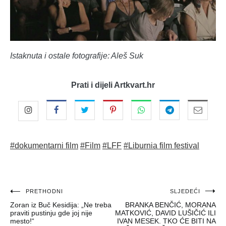
Istaknuta i ostale fotografije: Aleš Suk
Prati i dijeli Artkvart.hr
#dokumentarni film
#Film
#LFF
#Liburnia film festival
Navigacija
PRETHODNI
SLJEDEĆI
Zoran iz Buč Kesidija: „Ne treba
BRANKA BENČIĆ, MORANA
objava
praviti pustinju gde joj nije
MATKOVIĆ, DAVID LUŠIČIĆ ILI
mesto!“
IVAN MESEK. TKO ĆE BITI NA