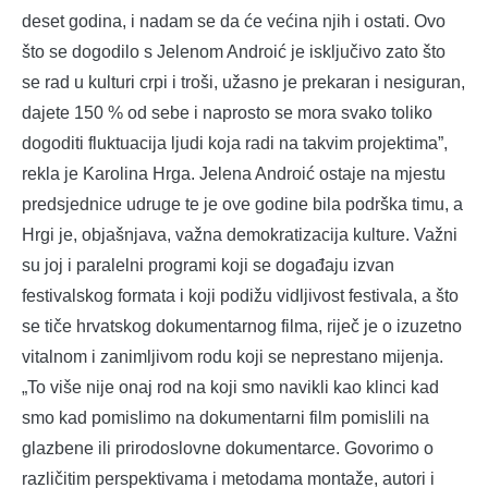
deset godina, i nadam se da će većina njih i ostati. Ovo
što se dogodilo s Jelenom Androić je isključivo zato što
se rad u kulturi crpi i troši, užasno je prekaran i nesiguran,
dajete 150 % od sebe i naprosto se mora svako toliko
dogoditi fluktuacija ljudi koja radi na takvim projektima”,
rekla je Karolina Hrga. Jelena Androić ostaje na mjestu
predsjednice udruge te je ove godine bila podrška timu, a
Hrgi je, objašnjava, važna demokratizacija kulture. Važni
su joj i paralelni programi koji se događaju izvan
festivalskog formata i koji podižu vidljivost festivala, a što
se tiče hrvatskog dokumentarnog filma, riječ je o izuzetno
vitalnom i zanimljivom rodu koji se neprestano mijenja.
„To više nije onaj rod na koji smo navikli kao klinci kad
smo kad pomislimo na dokumentarni film pomislili na
glazbene ili prirodoslovne dokumentarce. Govorimo o
različitim perspektivama i metodama montaže, autori i