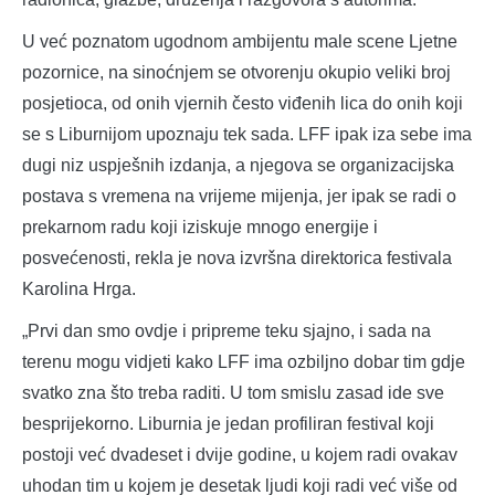
U već poznatom ugodnom ambijentu male scene Ljetne
pozornice, na sinoćnjem se otvorenju okupio veliki broj
posjetioca, od onih vjernih često viđenih lica do onih koji
se s Liburnijom upoznaju tek sada. LFF ipak iza sebe ima
dugi niz uspješnih izdanja, a njegova se organizacijska
postava s vremena na vrijeme mijenja, jer ipak se radi o
prekarnom radu koji iziskuje mnogo energije i
posvećenosti, rekla je nova izvršna direktorica festivala
Karolina Hrga.
„Prvi dan smo ovdje i pripreme teku sjajno, i sada na
terenu mogu vidjeti kako LFF ima ozbiljno dobar tim gdje
svatko zna što treba raditi. U tom smislu zasad ide sve
besprijekorno. Liburnia je jedan profiliran festival koji
postoji već dvadeset i dvije godine, u kojem radi ovakav
uhodan tim u kojem je desetak ljudi koji radi već više od