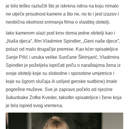
je bilo teško razlučiti što je iskrena istina na koju nimalo
ne utječe prisutnost kamere a što ne, no to i jest izazov i
neobična okolnost snimanja filma o vlastitoj obitelji.
Iako kamerom ulazi pod krov doma jedne obitelji kao i
„Naša djeca”, film Vladimire Spindler, „Geni naše djece”,
polazi od malo drugačije premise. Kao kćer spisateljice
Sanje Pilić i unuka velike Sunčane Škrinjarić, Vladimira
Spindler je poželjela ispričati priču o naraštajima žena iz
svoje obitelji koje su slobodne i sposobne umjetnice i
koje su (igrom slučaja ili uslijed genske sudbine) imale
pogrešne muževe. Sve je zapravo počelo od njezine
šukunbake Zofke Kveder, također spisateljice i žene koja
je bila ispred svog vremena.