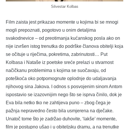
Silvestar Kolbas
Film zaista jest prikazao momente u kojima bi se mnogi
mogli prepoznati, pogotovo u onim detaljima
svakodnevice – od preotimanja kućanskog posla ako on
nije izvršen istog trenutka do podrške članova obitelji koja
se očituje u riječima, pokretima, zabrinutosti… Put
Kolbasa i Nataše iz poetske sreće prelazi u stvarnost
načičkanu problemima s kojima se suočavaju, od
poteškoća oko potpomognute oplodnje do udaljavanja
njihovog sina Jakova. I odnos s posvojenim sinom Antom
ispostavio se izazovnijim nego što se isprva činilo, dok je
Eva bila netko tko ne zahtijeva puno – zbog čega je
pažnja nepravedno često bila usmjerena na dječake.
Unatoč tome što je zadržao duhovite, ‘lakše’ momente,
film je postupno ušao i u obiteljsku dramu, a na trenutke