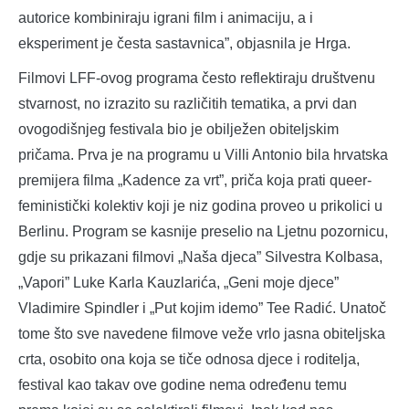
autorice kombiniraju igrani film i animaciju, a i
eksperiment je česta sastavnica”, objasnila je Hrga.
Filmovi LFF-ovog programa često reflektiraju društvenu
stvarnost, no izrazito su različitih tematika, a prvi dan
ovogodišnjeg festivala bio je obilježen obiteljskim
pričama. Prva je na programu u Villi Antonio bila hrvatska
premijera filma „Kadence za vrt”, priča koja prati queer-
feministički kolektiv koji je niz godina proveo u prikolici u
Berlinu. Program se kasnije preselio na Ljetnu pozornicu,
gdje su prikazani filmovi „Naša djeca” Silvestra Kolbasa,
„Vapori” Luke Karla Kauzlarića, „Geni moje djece”
Vladimire Spindler i „Put kojim idemo” Tee Radić. Unatoč
tome što sve navedene filmove veže vrlo jasna obiteljska
crta, osobito ona koja se tiče odnosa djece i roditelja,
festival kao takav ove godine nema određenu temu