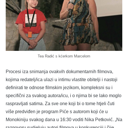
Tea Radić s kćerkom Marcelom
Procesi iza snimanja ovakvih dokumentarnih filmova,
kojima redatelj/ica ulazi u intimu vlastite obitelji i nastoji
definirati te odnose filmskim jezikom, kompleksni su i
specifični za svakog autora/icu, i o njima bi se lako moglo
raspravljati satima. Za sve one koji bi o tome htjeli čuti
više predviđen je program Piće s autorom koji će u
Monokiniju svakog dana u 16:30 voditi Nika Petković. „Na
razgovoru sudjeluju autori filmova u konkurenciji i čije