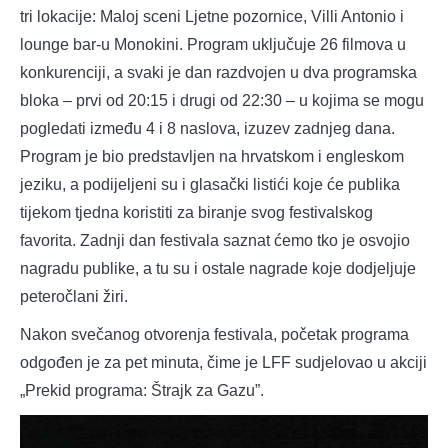
tri lokacije: Maloj sceni Ljetne pozornice, Villi Antonio i
lounge bar-u Monokini. Program uključuje 26 filmova u
konkurenciji, a svaki je dan razdvojen u dva programska
bloka – prvi od 20:15 i drugi od 22:30 – u kojima se mogu
pogledati između 4 i 8 naslova, izuzev zadnjeg dana.
Program je bio predstavljen na hrvatskom i engleskom
jeziku, a podijeljeni su i glasački listići koje će publika
tijekom tjedna koristiti za biranje svog festivalskog
favorita. Zadnji dan festivala saznat ćemo tko je osvojio
nagradu publike, a tu su i ostale nagrade koje dodjeljuje
peteročlani žiri.
Nakon svečanog otvorenja festivala, početak programa
odgođen je za pet minuta, čime je LFF sudjelovao u akciji
„Prekid programa: Štrajk za Gazu”.