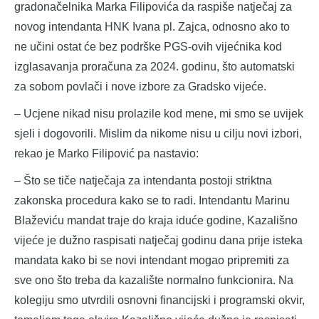
gradonačelnika Marka Filipovića da raspiše natječaj za
novog intendanta HNK Ivana pl. Zajca, odnosno ako to
ne učini ostat će bez podrške PGS-ovih vijećnika kod
izglasavanja proračuna za 2024. godinu, što automatski
za sobom povlači i nove izbore za Gradsko vijeće.
– Ucjene nikad nisu prolazile kod mene, mi smo se uvijek
sjeli i dogovorili. Mislim da nikome nisu u cilju novi izbori,
rekao je Marko Filipović pa nastavio:
– Što se tiče natječaja za intendanta postoji striktna
zakonska procedura kako se to radi. Intendantu Marinu
Blaževiću mandat traje do kraja iduće godine, Kazališno
vijeće je dužno raspisati natječaj godinu dana prije isteka
mandata kako bi se novi intendant mogao pripremiti za
sve ono što treba da kazalište normalno funkcionira. Na
kolegiju smo utvrdili osnovni financijski i programski okvir,