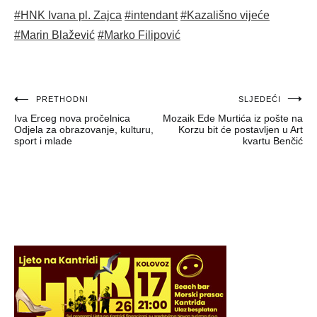
#HNK Ivana pl. Zajca
#intendant
#Kazališno vijeće
#Marin Blažević
#Marko Filipović
Navigacija
PRETHODNI
SLJEDEĆI
Iva Erceg nova pročelnica
Mozaik Ede Murtića iz pošte na
objava
Odjela za obrazovanje, kulturu,
Korzu bit će postavljen u Art
sport i mlade
kvartu Benčić