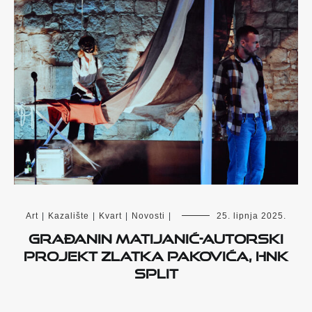
Art
|
Kazalište
|
Kvart
|
Novosti
|
25. lipnja 2025.
Građanin Matijanić-autorski
projekt Zlatka Pakovića, HNK
Split