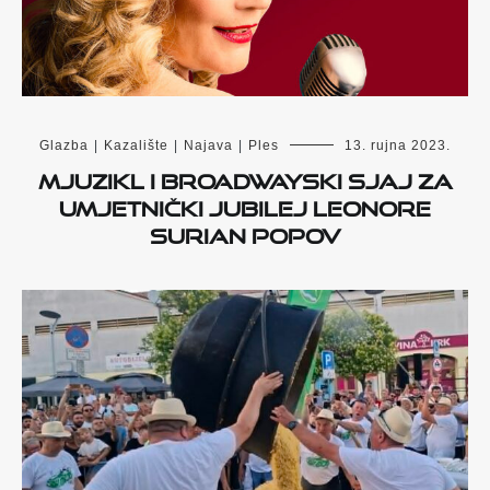
Glazba
|
Kazalište
|
Najava
|
Ples
13. rujna 2023.
Mjuzikl i broadwayski sjaj za
umjetnički jubilej Leonore
Surian Popov