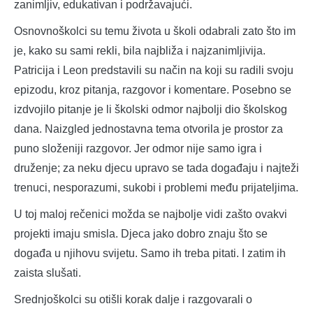
zanimljiv, edukativan i podržavajući.
Osnovnoškolci su temu života u školi odabrali zato što im
je, kako su sami rekli, bila najbliža i najzanimljivija.
Patricija i Leon predstavili su način na koji su radili svoju
epizodu, kroz pitanja, razgovor i komentare. Posebno se
izdvojilo pitanje je li školski odmor najbolji dio školskog
dana. Naizgled jednostavna tema otvorila je prostor za
puno složeniji razgovor. Jer odmor nije samo igra i
druženje; za neku djecu upravo se tada događaju i najteži
trenuci, nesporazumi, sukobi i problemi među prijateljima.
U toj maloj rečenici možda se najbolje vidi zašto ovakvi
projekti imaju smisla. Djeca jako dobro znaju što se
događa u njihovu svijetu. Samo ih treba pitati. I zatim ih
zaista slušati.
Srednjoškolci su otišli korak dalje i razgovarali o