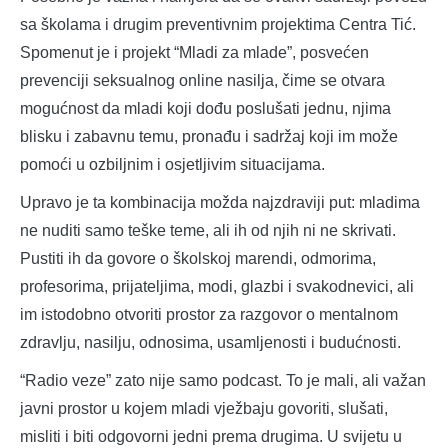
sa školama i drugim preventivnim projektima Centra Tić.
Spomenut je i projekt “Mladi za mlade”, posvećen
prevenciji seksualnog online nasilja, čime se otvara
mogućnost da mladi koji dođu poslušati jednu, njima
blisku i zabavnu temu, pronađu i sadržaj koji im može
pomoći u ozbiljnim i osjetljivim situacijama.
Upravo je ta kombinacija možda najzdraviji put: mladima
ne nuditi samo teške teme, ali ih od njih ni ne skrivati.
Pustiti ih da govore o školskoj marendi, odmorima,
profesorima, prijateljima, modi, glazbi i svakodnevici, ali
im istodobno otvoriti prostor za razgovor o mentalnom
zdravlju, nasilju, odnosima, usamljenosti i budućnosti.
“Radio veze” zato nije samo podcast. To je mali, ali važan
javni prostor u kojem mladi vježbaju govoriti, slušati,
misliti i biti odgovorni jedni prema drugima. U svijetu u