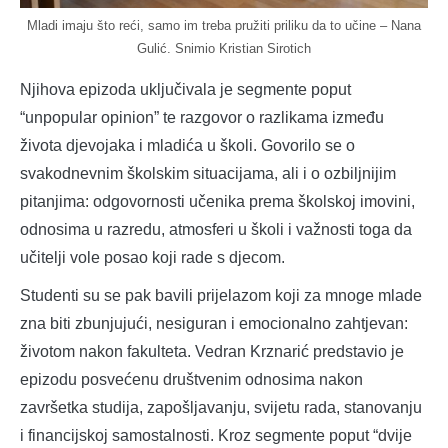
Mladi imaju što reći, samo im treba pružiti priliku da to učine – Nana
Gulić. Snimio Kristian Sirotich
Njihova epizoda uključivala je segmente poput
“unpopular opinion” te razgovor o razlikama između
života djevojaka i mladića u školi. Govorilo se o
svakodnevnim školskim situacijama, ali i o ozbiljnijim
pitanjima: odgovornosti učenika prema školskoj imovini,
odnosima u razredu, atmosferi u školi i važnosti toga da
učitelji vole posao koji rade s djecom.
Studenti su se pak bavili prijelazom koji za mnoge mlade
zna biti zbunjujući, nesiguran i emocionalno zahtjevan:
životom nakon fakulteta. Vedran Krznarić predstavio je
epizodu posvećenu društvenim odnosima nakon
završetka studija, zapošljavanju, svijetu rada, stanovanju
i financijskoj samostalnosti. Kroz segmente poput “dvije