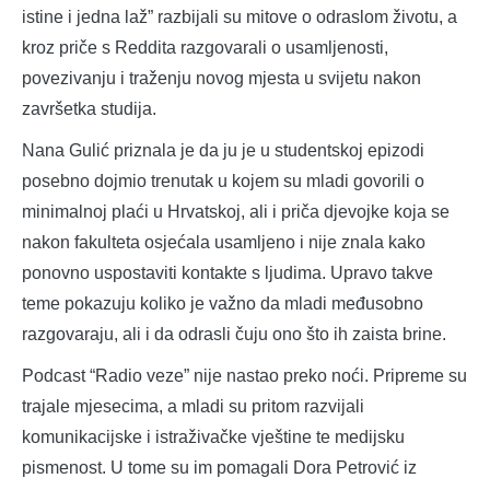
istine i jedna laž” razbijali su mitove o odraslom životu, a
kroz priče s Reddita razgovarali o usamljenosti,
povezivanju i traženju novog mjesta u svijetu nakon
završetka studija.
Nana Gulić priznala je da ju je u studentskoj epizodi
posebno dojmio trenutak u kojem su mladi govorili o
minimalnoj plaći u Hrvatskoj, ali i priča djevojke koja se
nakon fakulteta osjećala usamljeno i nije znala kako
ponovno uspostaviti kontakte s ljudima. Upravo takve
teme pokazuju koliko je važno da mladi međusobno
razgovaraju, ali i da odrasli čuju ono što ih zaista brine.
Podcast “Radio veze” nije nastao preko noći. Pripreme su
trajale mjesecima, a mladi su pritom razvijali
komunikacijske i istraživačke vještine te medijsku
pismenost. U tome su im pomagali Dora Petrović iz