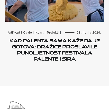
ArtKvart i Čavle
|
Kvart
|
Projekti
|
28. lipnja 2026.
Kad palenta sama kaže da je
gotova: Dražice proslavile
punoljetnost Festivala
palente i sira