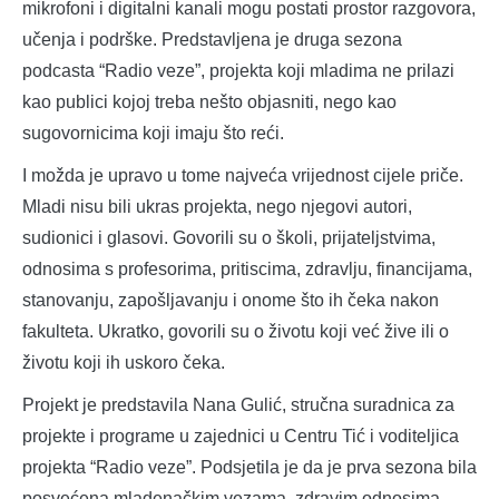
mikrofoni i digitalni kanali mogu postati prostor razgovora,
učenja i podrške. Predstavljena je druga sezona
podcasta “Radio veze”, projekta koji mladima ne prilazi
kao publici kojoj treba nešto objasniti, nego kao
sugovornicima koji imaju što reći.
I možda je upravo u tome najveća vrijednost cijele priče.
Mladi nisu bili ukras projekta, nego njegovi autori,
sudionici i glasovi. Govorili su o školi, prijateljstvima,
odnosima s profesorima, pritiscima, zdravlju, financijama,
stanovanju, zapošljavanju i onome što ih čeka nakon
fakulteta. Ukratko, govorili su o životu koji već žive ili o
životu koji ih uskoro čeka.
Projekt je predstavila Nana Gulić, stručna suradnica za
projekte i programe u zajednici u Centru Tić i voditeljica
projekta “Radio veze”. Podsjetila je da je prva sezona bila
posvećena mladenačkim vezama, zdravim odnosima,