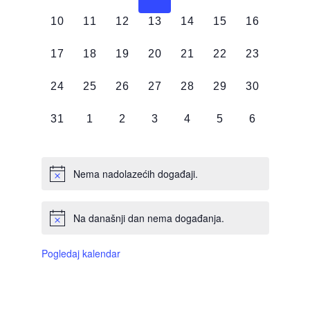
DOGAĐAJI,
DOGAĐAJI,
DOGAĐAJI,
DOGAĐAJI,
DOGAĐAJI,
DOGAĐAJI,
DOGAĐAJI
0
0
0
0
0
0
0
10
11
12
13
14
15
16
DOGAĐAJI,
DOGAĐAJI,
DOGAĐAJI,
DOGAĐAJI,
DOGAĐAJI,
DOGAĐAJI,
DOGAĐAJI
0
0
0
0
0
0
0
17
18
19
20
21
22
23
DOGAĐAJI,
DOGAĐAJI,
DOGAĐAJI,
DOGAĐAJI,
DOGAĐAJI,
DOGAĐAJI,
DOGAĐAJI
0
0
0
0
0
0
0
24
25
26
27
28
29
30
DOGAĐAJI,
DOGAĐAJI,
DOGAĐAJI,
DOGAĐAJI,
DOGAĐAJI,
DOGAĐAJI,
DOGAĐAJI
0
0
0
0
0
0
0
31
1
2
3
4
5
6
DOGAĐAJI,
DOGAĐAJI,
DOGAĐAJI,
DOGAĐAJI,
DOGAĐAJI,
DOGAĐAJI,
DOGAĐAJI
Nema nadolazećih događaji.
Na današnji dan nema događanja.
Pogledaj kalendar