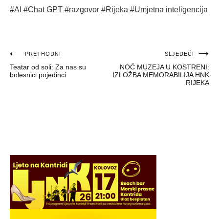
#AI
#Chat GPT
#razgovor
#Rijeka
#Umjetna inteligencija
Navigacija
PRETHODNI
SLJEDEĆI
Teatar od soli: Za nas su
NOĆ MUZEJA U KOSTRENI:
objava
bolesnici pojedinci
IZLOŽBA MEMORABILIJA HNK
RIJEKA