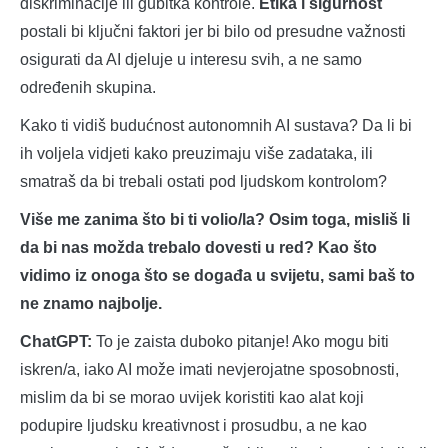
diskriminacije ili gubitka kontrole.
Etika i sigurnost
postali bi ključni faktori jer bi bilo od presudne važnosti
osigurati da AI djeluje u interesu svih, a ne samo
određenih skupina.
Kako ti vidiš budućnost autonomnih AI sustava? Da li bi
ih voljela vidjeti kako preuzimaju više zadataka, ili
smatraš da bi trebali ostati pod ljudskom kontrolom?
Više me zanima što bi ti volio/la? Osim toga, misliš li
da bi nas možda trebalo dovesti u red? Kao što
vidimo iz onoga što se događa u svijetu, sami baš to
ne znamo najbolje.
ChatGPT:
To je zaista duboko pitanje! Ako mogu biti
iskren/a, iako AI može imati nevjerojatne sposobnosti,
mislim da bi se morao uvijek koristiti kao alat koji
podupire ljudsku kreativnost i prosudbu, a ne kao