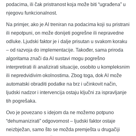
podacima, ili čak pristranost koja može biti “ugrađena” u
njegovu funkcionalnost.
Na primjer, ako je AI treniran na podacima koji su pristrani
ili nepotpuni, on može donijeti pogrešne ili nepravedne
odluke. Ljudski faktor je i dalje prisutan u svakom koraku
– od razvoja do implementacije. Također, sama priroda
algoritama znači da AI sustavi mogu pogrešno
interpretirati ili analizirati situacije, osobito u kompleksnim
ili nepredvidivim okolnostima. Zbog toga, dok AI može
automatski obraditi podatke na brz i učinkovit način,
ljudski nadzor i intervencija ostaju ključni za ispravljanje
tih pogrešaka.
Ovo je povezano s idejom da ne možemo potpuno
“dehumanizirati” odgovornost – ljudski faktor ostaje
neizbježan, samo što se možda premješta u drugačiji