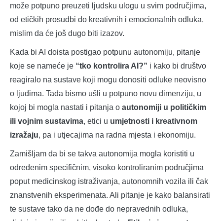
može potpuno preuzeti ljudsku ulogu u svim područjima,
od etičkih prosudbi do kreativnih i emocionalnih odluka,
mislim da će još dugo biti izazov.
Kada bi AI doista postigao potpunu autonomiju, pitanje
koje se nameće je
“tko kontrolira AI?”
i kako bi društvo
reagiralo na sustave koji mogu donositi odluke neovisno
o ljudima. Tada bismo ušli u potpuno novu dimenziju, u
kojoj bi mogla nastati i pitanja o
autonomiji u političkim
ili vojnim sustavima
, etici u
umjetnosti i kreativnom
izražaju
, pa i utjecajima na radna mjesta i ekonomiju.
Zamišljam da bi se takva autonomija mogla koristiti u
određenim specifičnim, visoko kontroliranim područjima
poput medicinskog istraživanja, autonomnih vozila ili čak
znanstvenih eksperimenata. Ali pitanje je kako balansirati
te sustave tako da ne dođe do nepravednih odluka,