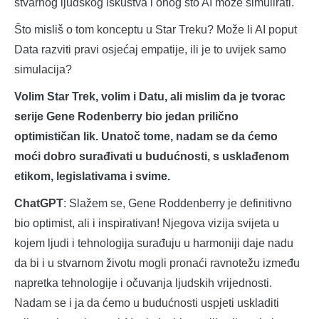
stvarnog ljudskog iskustva i onog što AI može simulirati.
Što misliš o tom konceptu u Star Treku? Može li AI poput
Data razviti pravi osjećaj empatije, ili je to uvijek samo
simulacija?
Volim Star Trek, volim i Datu, ali mislim da je tvorac
serije Gene Rodenberry bio jedan prilično
optimističan lik. Unatoč tome, nadam se da ćemo
moći dobro surađivati u budućnosti, s usklađenom
etikom, legislativama i svime.
ChatGPT
: Slažem se, Gene Roddenberry je definitivno
bio optimist, ali i inspirativan! Njegova vizija svijeta u
kojem ljudi i tehnologija surađuju u harmoniji daje nadu
da bi i u stvarnom životu mogli pronaći ravnotežu između
napretka tehnologije i očuvanja ljudskih vrijednosti.
Nadam se i ja da ćemo u budućnosti uspjeti uskladiti