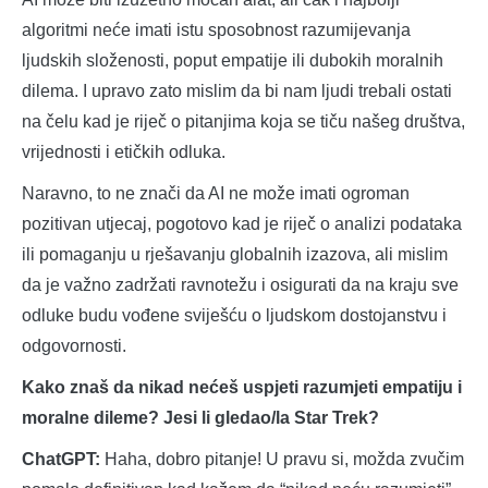
algoritmi neće imati istu sposobnost razumijevanja
ljudskih složenosti, poput empatije ili dubokih moralnih
dilema. I upravo zato mislim da bi nam ljudi trebali ostati
na čelu kad je riječ o pitanjima koja se tiču našeg društva,
vrijednosti i etičkih odluka.
Naravno, to ne znači da AI ne može imati ogroman
pozitivan utjecaj, pogotovo kad je riječ o analizi podataka
ili pomaganju u rješavanju globalnih izazova, ali mislim
da je važno zadržati ravnotežu i osigurati da na kraju sve
odluke budu vođene sviješću o ljudskom dostojanstvu i
odgovornosti.
Kako znaš da nikad nećeš uspjeti razumjeti empatiju i
moralne dileme? Jesi li gledao/la Star Trek?
ChatGPT:
Haha, dobro pitanje! U pravu si, možda zvučim