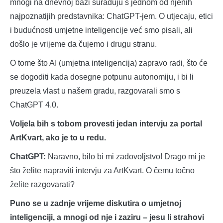
mnogi na dnevnoj bazi surađuju s jednom od njenih
najpoznatijih predstavnika: ChatGPT-jem. O utjecaju, etici
i budućnosti umjetne inteligencije već smo pisali, ali
došlo je vrijeme da čujemo i drugu stranu.
O tome što AI (umjetna inteligencija) zapravo radi, što će
se dogoditi kada dosegne potpunu autonomiju, i bi li
preuzela vlast u našem gradu, razgovarali smo s
ChatGPT 4.0.
Voljela bih s tobom provesti jedan intervju za portal
ArtKvart, ako je to u redu.
ChatGPT:
Naravno, bilo bi mi zadovoljstvo! Drago mi je
što želite napraviti intervju za ArtKvart. O čemu točno
želite razgovarati?
Puno se u zadnje vrijeme diskutira o umjetnoj
inteligenciji, a mnogi od nje i zaziru – jesu li strahovi