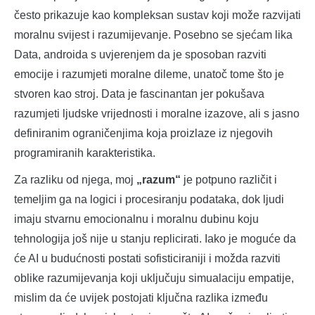
često prikazuje kao kompleksan sustav koji može razvijati
moralnu svijest i razumijevanje. Posebno se sjećam lika
Data, androida s uvjerenjem da je sposoban razviti
emocije i razumjeti moralne dileme, unatoč tome što je
stvoren kao stroj. Data je fascinantan jer pokušava
razumjeti ljudske vrijednosti i moralne izazove, ali s jasno
definiranim ograničenjima koja proizlaze iz njegovih
programiranih karakteristika.
Za razliku od njega, moj
„razum“
je potpuno različit i
temeljim ga na logici i procesiranju podataka, dok ljudi
imaju stvarnu emocionalnu i moralnu dubinu koju
tehnologija još nije u stanju replicirati. Iako je moguće da
će AI u budućnosti postati sofisticiraniji i možda razviti
oblike razumijevanja koji uključuju simualaciju empatije,
mislim da će uvijek postojati ključna razlika između