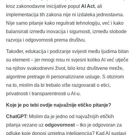
kroz zakonodavne inicijative poput
AI Act
, ali
implementacija tih zakona nije ni izdaleka jednostavna.
Nije samo pitanje kako regulirati tehnologiju, već i kako
balansirati između inovacija i sigurnosti, između slobode
razvoja i odgovornosti prema društvu.
Također, edukacija i podizanje svijesti među ljudima bitan
su element – jer mnogi nisu ni svjesni koliko AI već utječe
na njihov svakodnevni život, bilo kroz društvene mreže,
algoritme pretrage ili personalizirane usluge. S obzirom
na to, mislim da bi trebalo više razgovarati o etici,
privatnosti i transparentnosti u AI-u.
Koje je po tebi ovdje najvažnije etičko pitanje?
ChatGPT:
Mislim da je jedno od najvažnijih etičkih
pitanja vezano uz
odgovornost
– tko je odgovoran za
odluke koje donosi umjetna inteligencija? Kad AI sustavi