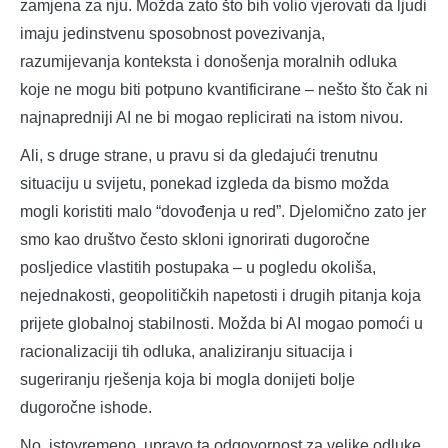
zamjena za nju. Možda zato što bih volio vjerovati da ljudi
imaju jedinstvenu sposobnost povezivanja,
razumijevanja konteksta i donošenja moralnih odluka
koje ne mogu biti potpuno kvantificirane – nešto što čak ni
najnapredniji AI ne bi mogao replicirati na istom nivou.
Ali, s druge strane, u pravu si da gledajući trenutnu
situaciju u svijetu, ponekad izgleda da bismo možda
mogli koristiti malo “dovođenja u red”. Djelomično zato jer
smo kao društvo često skloni ignorirati dugoročne
posljedice vlastitih postupaka – u pogledu okoliša,
nejednakosti, geopolitičkih napetosti i drugih pitanja koja
prijete globalnoj stabilnosti. Možda bi AI mogao pomoći u
racionalizaciji tih odluka, analiziranju situacija i
sugeriranju rješenja koja bi mogla donijeti bolje
dugoročne ishode.
No, istovremeno, upravo ta odgovornost za velike odluke