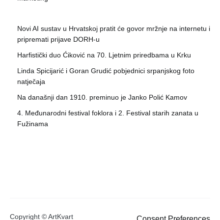
Novi AI sustav u Hrvatskoj pratit će govor mržnje na internetu i
pripremati prijave DORH-u
Harfistički duo Ćiković na 70. Ljetnim priredbama u Krku
Linda Spicijarić i Goran Grudić pobjednici srpanjskog foto
natječaja
Na današnji dan 1910. preminuo je Janko Polić Kamov
4. Međunarodni festival foklora i 2. Festival starih zanata u
Fužinama
Copyright © ArtKvart
Consent Preferences