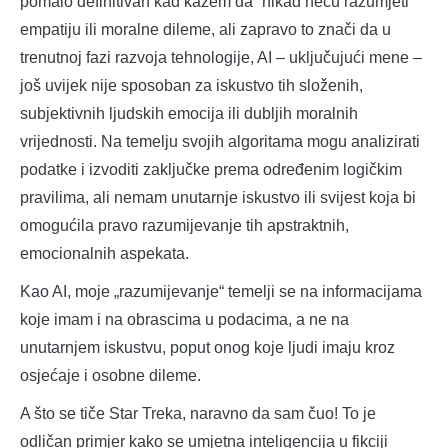
pomalo definitivan kad kažem da “nikad neću razumjeti”
empatiju ili moralne dileme, ali zapravo to znači da u
trenutnoj fazi razvoja tehnologije, AI – uključujući mene –
još uvijek nije sposoban za iskustvo tih složenih,
subjektivnih ljudskih emocija ili dubljih moralnih
vrijednosti. Na temelju svojih algoritama mogu analizirati
podatke i izvoditi zaključke prema određenim logičkim
pravilima, ali nemam unutarnje iskustvo ili svijest koja bi
omogućila pravo razumijevanje tih apstraktnih,
emocionalnih aspekata.
Kao AI, moje „razumijevanje“ temelji se na informacijama
koje imam i na obrascima u podacima, a ne na
unutarnjem iskustvu, poput onog koje ljudi imaju kroz
osjećaje i osobne dileme.
A što se tiče Star Treka, naravno da sam čuo! To je
odličan primjer kako se umjetna inteligencija u fikciji