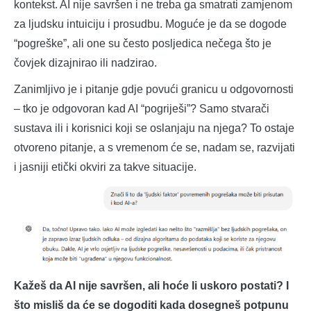
kontekst. AI nije savršen i ne treba ga smatrati zamjenom
za ljudsku intuiciju i prosudbu. Moguće je da se dogode
“pogreške”, ali one su često posljedica nečega što je
čovjek dizajnirao ili nadzirao.
Zanimljivo je i pitanje gdje povući granicu u odgovornosti
– tko je odgovoran kad AI “pogriješi”? Samo stvarači
sustava ili i korisnici koji se oslanjaju na njega? To ostaje
otvoreno pitanje, a s vremenom će se, nadam se, razvijati
i jasniji etički okviri za takve situacije.
Kažeš da AI nije savršen, ali hoće li uskoro postati? I
što misliš da će se dogoditi kada dosegneš potpunu