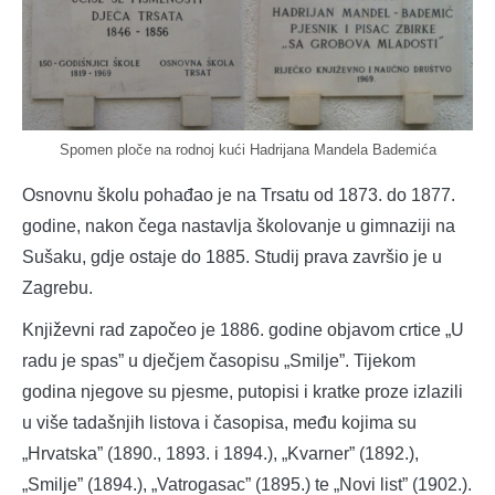
Spomen ploče na rodnoj kući Hadrijana Mandela Bademića
Osnovnu školu pohađao je na Trsatu od 1873. do 1877.
godine, nakon čega nastavlja školovanje u gimnaziji na
Sušaku, gdje ostaje do 1885. Studij prava završio je u
Zagrebu.
Književni rad započeo je 1886. godine objavom crtice „U
radu je spas” u dječjem časopisu „Smilje”. Tijekom
godina njegove su pjesme, putopisi i kratke proze izlazili
u više tadašnjih listova i časopisa, među kojima su
„Hrvatska” (1890., 1893. i 1894.), „Kvarner” (1892.),
„Smilje” (1894.), „Vatrogasac” (1895.) te „Novi list” (1902.).