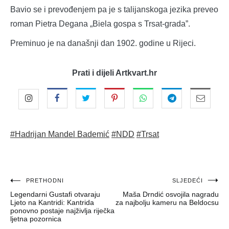
Bavio se i prevođenjem pa je s talijanskoga jezika preveo
roman Pietra Degana „Biela gospa s Trsat-grada”.
Preminuo je na današnji dan 1902. godine u Rijeci.
Prati i dijeli Artkvart.hr
#Hadrijan Mandel Bademić
#NDD
#Trsat
Navigacija
PRETHODNI
SLJEDEĆI
Legendarni Gustafi otvaraju
Maša Drndić osvojila nagradu
objava
Ljeto na Kantridi: Kantrida
za najbolju kameru na Beldocsu
ponovno postaje najživlja riječka
ljetna pozornica