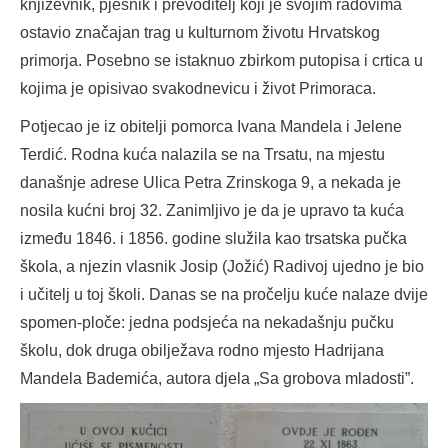
književnik, pjesnik i prevoditelj koji je svojim radovima
ostavio značajan trag u kulturnom životu Hrvatskog
primorja. Posebno se istaknuo zbirkom putopisa i crtica u
kojima je opisivao svakodnevicu i život Primoraca.
Potjecao je iz obitelji pomorca Ivana Mandela i Jelene
Terdić. Rodna kuća nalazila se na Trsatu, na mjestu
današnje adrese Ulica Petra Zrinskoga 9, a nekada je
nosila kućni broj 32. Zanimljivo je da je upravo ta kuća
između 1846. i 1856. godine služila kao trsatska pučka
škola, a njezin vlasnik Josip (Jožić) Radivoj ujedno je bio
i učitelj u toj školi. Danas se na pročelju kuće nalaze dvije
spomen-ploče: jedna podsjeća na nekadašnju pučku
školu, dok druga obilježava rodno mjesto Hadrijana
Mandela Bademića, autora djela „Sa grobova mladosti”.