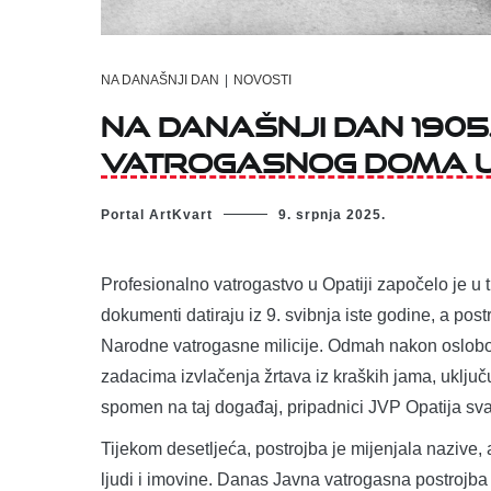
NA DANAŠNJI DAN
|
NOVOSTI
Na današnji dan 190
vatrogasnog doma u 
Portal ArtKvart
9. srpnja 2025.
Profesionalno vatrogastvo u Opatiji započelo je u
dokumenti datiraju iz 9. svibnja iste godine, a post
Narodne vatrogasne milicije. Odmah nakon oslobođe
zadacima izvlačenja žrtava iz kraških jama, uključu
spomen na taj događaj, pripadnici JVP Opatija s
Tijekom desetljeća, postrojba je mijenjala nazive, ali
ljudi i imovine. Danas Javna vatrogasna postrojba 