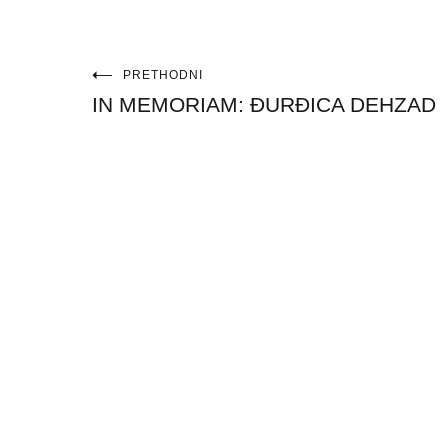
Navigacija
PRETHODNI
IN MEMORIAM: ĐURĐICA DEHZAD
objava