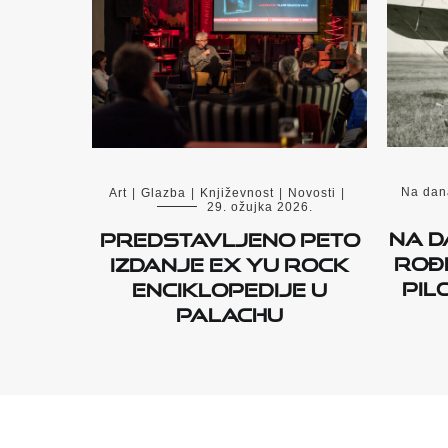
Na dan
Art
|
Glazba
|
Književnost
|
Novosti
|
29. ožujka 2026.
Na d
Predstavljeno peto
rođe
izdanje Ex YU rock
pil
enciklopedije u
Palachu