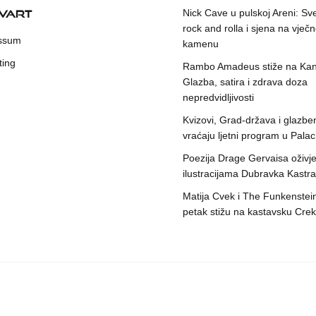
KVART
Nick Cave u pulskoj Areni: Sv
rock and rolla i sjena na vje
ssum
kamenu
ting
Rambo Amadeus stiže na Kant
Glazba, satira i zdrava doza
nepredvidljivosti
Kvizovi, Grad-država i glazbe
vraćaju ljetni program u Pala
Poezija Drage Gervaisa oživje
ilustracijama Dubravka Kastra
Matija Cvek i The Funkenstei
petak stižu na kastavsku Crek