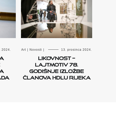
a 2024.
Art
|
Novosti
|
13. prosinca 2024.
za
Likovnost –
e
lajtmotiv 78.
za
Godišnje izložbe
ada
članova HDLU Rijeka