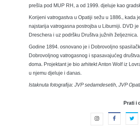
prešla pod MUP RH, a od 1999. djeluje kao gradsk
Korijeni vatrogastva u Opatiji sežu u 1886., kada
najstarija vatrogasna postrojba u Liburniji. DVD j
Dreschera i uz podršku Društva južnih željeznica.
Godine 1894. osnovano je i Dobrovoljno spasilačk
Dobrovoljnog vatrogasnog i spasavajućeg društva 
doma. Projektant je bio arhitekt Anton Wolf iz Lovr
u njemu djeluje i danas.
Istaknuta fotografija
:
JVP sedamdesetih
,
JVP Opati
Prati i 