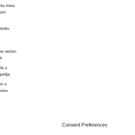
eta misa
čnom
ridu:
ne večeri
ch
la u
pelija
ns u
vinu
Consent Preferences