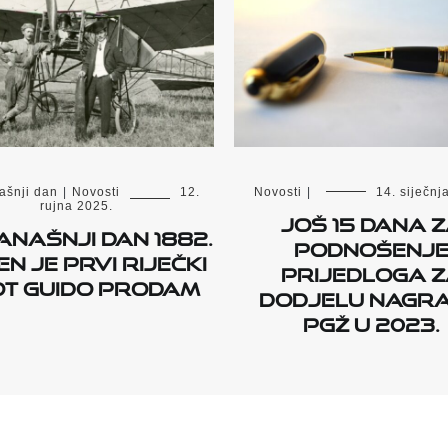
ašnji dan
|
Novosti
12.
Novosti
|
14. siječnj
rujna 2025.
Još 15 dana 
anašnji dan 1882.
podnošenj
n je prvi riječki
prijedloga 
ot Guido Prodam
dodjelu nagr
PGŽ u 2023.