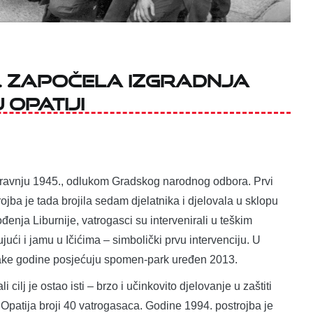
5. započela izgradnja
Opatiji
 travnju 1945., odlukom Gradskog narodnog odbora. Prvi
rojba je tada brojila sedam djelatnika i djelovala u sklopu
nja Liburnije, vatrogasci su intervenirali u teškim
jući i jamu u Ičićima – simbolički prvu intervenciju. U
vake godine posjećuju spomen-park uređen 2013.
 cilj je ostao isti – brzo i učinkovito djelovanje u zaštiti
Opatija broji 40 vatrogasaca. Godine 1994. postrojba je