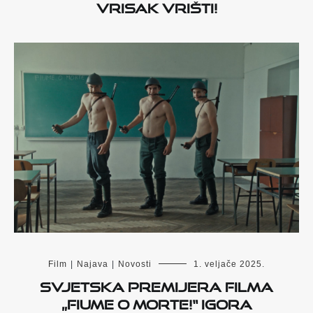
VRISAK VRIŠTI!
Film
|
Najava
|
Novosti
1. veljače 2025.
Svjetska premijera filma
„Fiume o morte!“ Igora