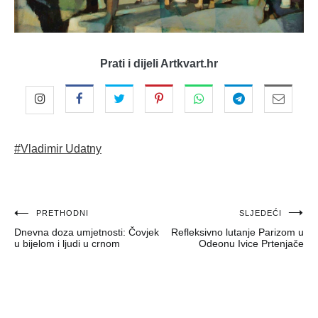
Prati i dijeli Artkvart.hr
#Vladimir Udatny
Navigacija
PRETHODNI
SLJEDEĆI
Dnevna doza umjetnosti: Čovjek
Refleksivno lutanje Parizom u
objava
u bijelom i ljudi u crnom
Odeonu Ivice Prtenjače