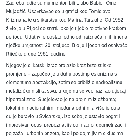
Zagrebu, gdje su mu mentori bili Ljubo Babić i Omer
Mujadžić. Usavršavao se u grafici kod Tomislava
Krizmana te u slikarstvu kod Marina Tartaglie. Od 1952.
živio je u Rijeci do smrti. Iako je riječ o relativno kratkom
periodu, Udatny je postao jedno od najznačajnijih imena
riječke umjetnosti 20. stoljeća. Bio je i jedan od osnivača
Riječke grupe 1961. godine.
Njegov je slikarski izraz prolazio kroz brze stilske
promjene – započeo je u duhu postimpresionizma s
elementima apstrakcije, zatim se približio nadrealizmu i
metafizičkom slikarstvu, u kojemu se već nazirao utjecaj
hiperrealizma. Sudjelovao je na brojnim izložbama;
lokalnim, nacionalnim i međunarodnim, a više je puta
dulje boravio u Švicarskoj. Iza sebe je ostavio bogat i
impresivan opus, prepoznatljiv po hrabroj geometrizaciji
pejzaža i urbanih prizora, kao i po dojmljivim ciklusima