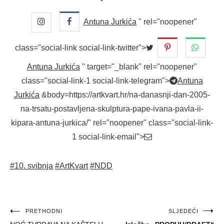
Antuna Jurkića
" rel="noopener"
class="social-link social-link-twitter">
Antuna Jurkića
" target="_blank" rel="noopener"
class="social-link-1 social-link-telegram">
Antuna
Jurkića
&body=https://artkvart.hr/na-danasnji-dan-2005-
na-trsatu-postavljena-skulptura-pape-ivana-pavla-ii-
kipara-antuna-jurkica/" rel="noopener" class="social-link-
1 social-link-email">
#10. svibnja
#ArtKvart
#NDD
Navigacija
PRETHODNI
SLJEDEĆI