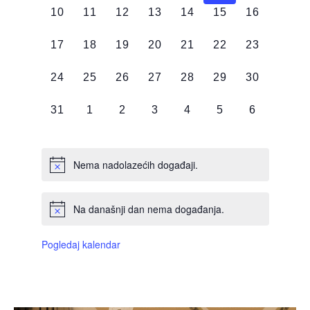
0
0
0
0
0
0
0
10
11
12
13
14
15
16
DOGAĐAJI,
DOGAĐAJI,
DOGAĐAJI,
DOGAĐAJI,
DOGAĐAJI,
DOGAĐAJI,
DOGAĐAJI
0
0
0
0
0
0
0
17
18
19
20
21
22
23
DOGAĐAJI,
DOGAĐAJI,
DOGAĐAJI,
DOGAĐAJI,
DOGAĐAJI,
DOGAĐAJI,
DOGAĐAJI
0
0
0
0
0
0
0
24
25
26
27
28
29
30
DOGAĐAJI,
DOGAĐAJI,
DOGAĐAJI,
DOGAĐAJI,
DOGAĐAJI,
DOGAĐAJI,
DOGAĐAJI
0
0
0
0
0
0
0
31
1
2
3
4
5
6
DOGAĐAJI,
DOGAĐAJI,
DOGAĐAJI,
DOGAĐAJI,
DOGAĐAJI,
DOGAĐAJI,
DOGAĐAJI
Nema nadolazećih događaji.
Na današnji dan nema događanja.
Pogledaj kalendar