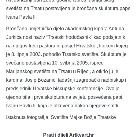
svetišta na Trsatu postavljena je brončana skulptura pape
Ivana Pavla II.
Brončano umjetničko djelo akademskog kipara Antuna
Jurkića nosi naziv “Trsatski hodočasnik” kao podsjetnik
na njegov treći pastoralni posjet Hrvatskoj, tijekom kojeg
je 8. lipnja 2003. pohodio Trsatsko svetište. Skulptura je
svečano postavljena 10. svibnja 2005. ispred
Marijanskog svetišta na Trsatu u Rijeci, a otkrio ju je
kardinal Josip Bozanić, tadašnji zagrebački nadbiskup i
predsjednik Hrvatske biskupske konferencije. Ovo je
ujedno bila i prva skulptura na svijetu posvećena papi
Ivanu Pavlu II. koja je otkrivena nakon njegove smrti.
Istaknuta fotografija: Svetište Majke Božje Trsatske
Prati i dijeli Artkvart.hr