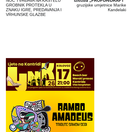
NOĆ TVRĐAVA NA KAŠTELU
Izložba „PROPUH/DRAFT“
objava
GROBNIK PROTEKLA U
gruzijske umjetnice Marike
ZNAKU IGRE, PREDAVANJA I
Kandelaki
VRHUNSKE GLAZBE