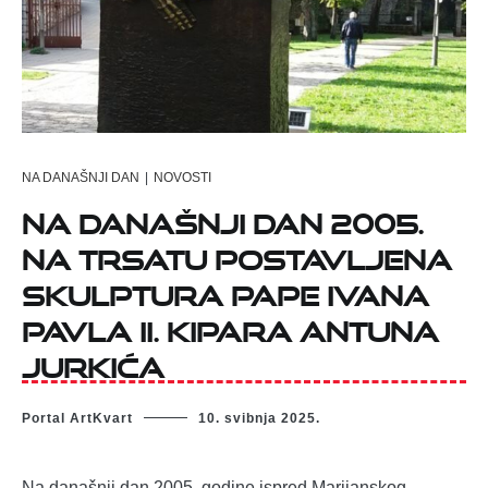
NA DANAŠNJI DAN
|
NOVOSTI
Na današnji dan 2005.
na Trsatu postavljena
skulptura pape Ivana
Pavla II. kipara
Antuna
Jurkića
Portal ArtKvart
10. svibnja 2025.
Na današnji dan 2005. godine ispred Marijanskog