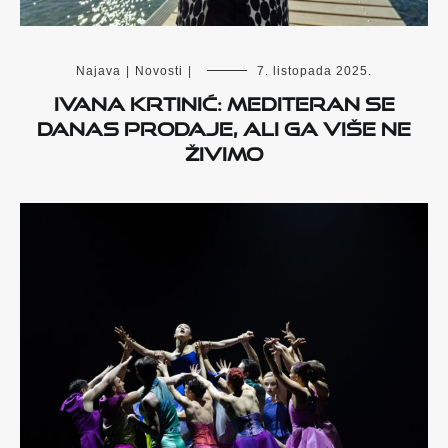
Najava
|
Novosti
|
7. listopada 2025.
Ivana Krtinić: Mediteran se
danas prodaje, ali ga više ne
živimo