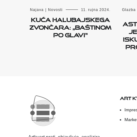
Najava
|
Novosti
11. rujna 2024.
Glazba
Kuća halubajskega
Ast
zvončara: „Baštinom
j
po glavi“
isk
pro
ART 
Impre
Marke