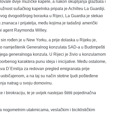
elovale dvije muzičke kapele, a nakon okupljanja glazbala i
dužnost sušačkog kapelnika pripala je Achilleu La Guardiji.
vog dvogodišnjeg boravka u Rijeci, La Guardia je stekao
g znanaca i prijatelja, među kojima je tadašnji američki
ni agent Raymonda Willey.
 sin rođen je u New Yorku, a prije dolaska u Rijeku je,
kao namještenik Generalnog konzulata SAD-a u Budimpešti
jega generalnoga konzula. U Rijeci je živio u konzularnom
orbenog karaktera punu ideja i inicijative. Među ostalome,
slava D´Emilija za redovan pregled emigranata prije
uobičajenom, a na taj su način stotine ljudi pošteđene
nja natrag u svoju domovinu.
i birokraciju, te je uvijek nastojao štititi pojedinačna
na nogometnim utakmicama, veslačkim i biciklističkim