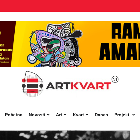
Početna
Novosti
Art
Kvart
Danas
Projekti