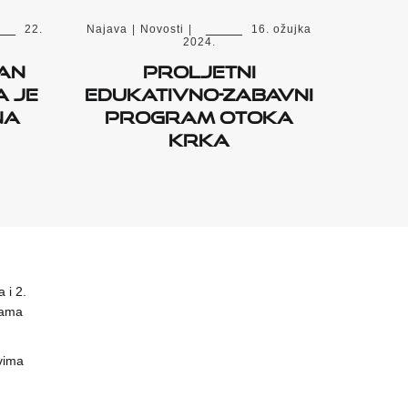
22.
Najava
|
Novosti
|
16. ožujka
2024.
an
Proljetni
a je
edukativno-zabavni
na
program otoka
Krka
 i 2.
nama
vima