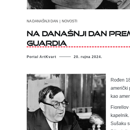
NA DANAŠNJI DAN
|
NOVOSTI
Na današnji dan prem
Guardia
Portal ArtKvart
20. rujna 2024.
Rođen 188
američki 
kao ameri
Fiorellov
kapelnik.
Sušaku se