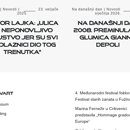
|
Novosti
|
23. veljače
Na današnji dan
|
Novosti
2025.
siječnja 2026.
or Lajka: „Ulica
Na današnji d
e neponovljivo
2008. preminul
ustvo jer su svi
glumica Gian
laznici dio tog
Depoli
trenutka“
KVART
4. Međunarodni festival foklora
Festival starih zanata u Fuži
ssum
Marina Fernežir u Crikvenici
ting
predstavila „Hommage grado
Europe“