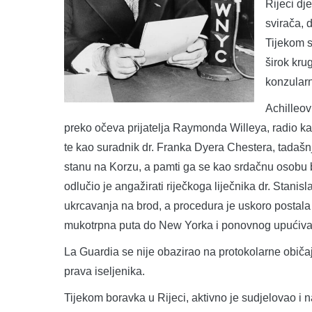
Rijeci dj
svirača, 
Tijekom s
širok kru
konzular
Achilleov
preko očeva prijatelja Raymonda Willeya, radio 
te kao suradnik dr. Franka Dyera Chestera, tadašn
stanu na Korzu, a pamti ga se kao srdačnu osobu b
odlučio je angažirati riječkoga liječnika dr. Stani
ukrcavanja na brod, a procedura je uskoro postala 
mukotrpna puta do New Yorka i ponovnog upućiva
La Guardia se nije obazirao na protokolarne običaje 
prava iseljenika.
Tijekom boravka u Rijeci, aktivno je sudjelovao i 