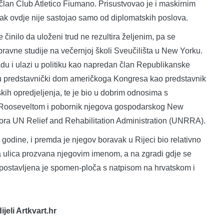
 član Club Atletico Fiumano. Prisustvovao je i maskirnim
avak ovdje nije sastojao samo od diplomatskih poslova.
 činilo da uloženi trud ne rezultira željenim, pa se
pravne studije na večernjoj školi Sveučilišta u New Yorku.
du i ulazi u politiku kao napredan član Republikanske
n u predstavnički dom američkoga Kongresa kao predstavnik
skih opredjeljenja, te je bio u dobrim odnosima s
Rooseveltom i pobornik njegova gospodarskog New
tora UN Relief and Rehabilitation Administration (UNRRA).
godine, i premda je njegov boravak u Rijeci bio relativno
čka ulica prozvana njegovim imenom, a na zgradi gdje se
 postavljena je spomen-ploča s natpisom na hrvatskom i
dijeli Artkvart.hr