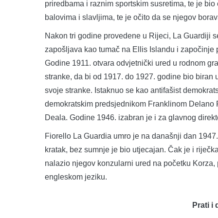
priredbama i raznim sportskim susretima, te je bio
balovima i slavljima, te je očito da se njegov bor
Nakon tri godine provedene u Rijeci, La Guardiji se
zapošljava kao tumač na Ellis Islandu i započinje 
Godine 1911. otvara odvjetnički ured u rodnom gra
stranke, da bi od 1917. do 1927. godine bio bira
svoje stranke. Istaknuo se kao antifašist demokrat
demokratskim predsjednikom Franklinom Delano 
Deala. Godine 1946. izabran je i za glavnog direk
Fiorello La Guardia umro je na današnji dan 1947. 
kratak, bez sumnje je bio utjecajan. Čak je i rije
nalazio njegov konzularni ured na početku Korza,
engleskom jeziku.
Prati i 