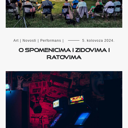
Art
|
Novosti
|
Performans
|
5. kolovoza 2024.
O spomenicima i zidovima i
ratovima