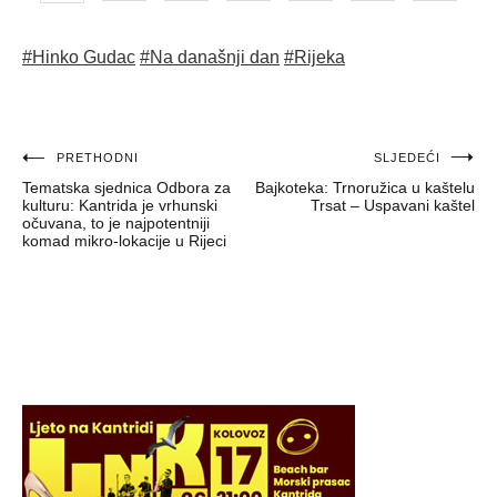
#Hinko Gudac
#Na današnji dan
#Rijeka
Navigacija
PRETHODNI
SLJEDEĆI
Tematska sjednica Odbora za
Bajkoteka: Trnoružica u kaštelu
objava
kulturu: Kantrida je vrhunski
Trsat – Uspavani kaštel
očuvana, to je najpotentniji
komad mikro-lokacije u Rijeci