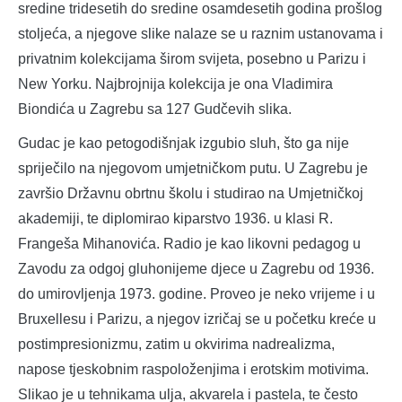
sredine tridesetih do sredine osamdesetih godina prošlog
stoljeća, a njegove slike nalaze se u raznim ustanovama i
privatnim kolekcijama širom svijeta, posebno u Parizu i
New Yorku. Najbrojnija kolekcija je ona Vladimira
Biondića u Zagrebu sa 127 Gudčevih slika.
Gudac je kao petogodišnjak izgubio sluh, što ga nije
spriječilo na njegovom umjetničkom putu. U Zagrebu je
završio Državnu obrtnu školu i studirao na Umjetničkoj
akademiji, te diplomirao kiparstvo 1936. u klasi R.
Frangeša Mihanovića. Radio je kao likovni pedagog u
Zavodu za odgoj gluhonijeme djece u Zagrebu od 1936.
do umirovljenja 1973. godine. Proveo je neko vrijeme i u
Bruxellesu i Parizu, a njegov izričaj se u početku kreće u
postimpresionizmu, zatim u okvirima nadrealizma,
napose tjeskobnim raspoloženjima i erotskim motivima.
Slikao je u tehnikama ulja, akvarela i pastela, te često