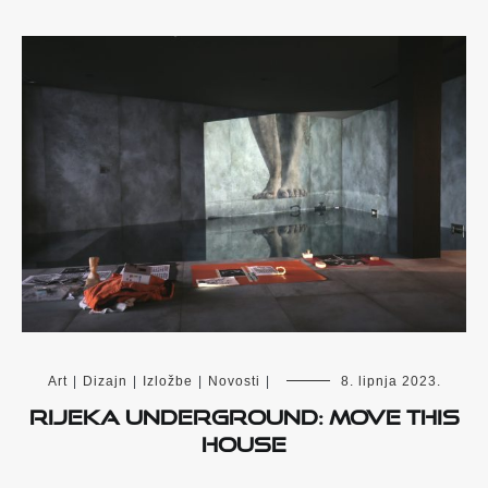
Art
|
Dizajn
|
Izložbe
|
Novosti
|
8. lipnja 2023.
Rijeka underground: Move this
House