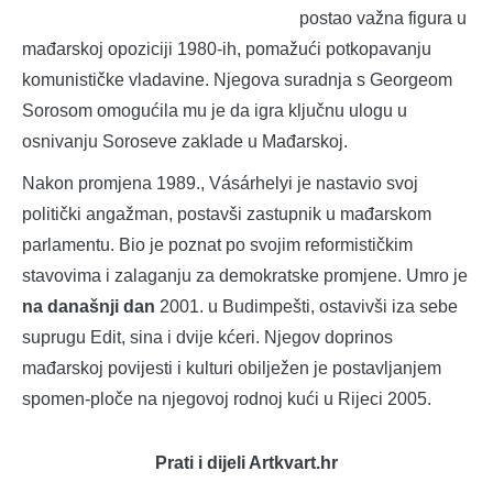
postao važna figura u
mađarskoj opoziciji 1980-ih, pomažući potkopavanju
komunističke vladavine. Njegova suradnja s Georgeom
Sorosom omogućila mu je da igra ključnu ulogu u
osnivanju Soroseve zaklade u Mađarskoj.
Nakon promjena 1989., Vásárhelyi je nastavio svoj
politički angažman, postavši zastupnik u mađarskom
parlamentu. Bio je poznat po svojim reformističkim
stavovima i zalaganju za demokratske promjene. Umro je
na današnji dan
2001. u Budimpešti, ostavivši iza sebe
suprugu Edit, sina i dvije kćeri. Njegov doprinos
mađarskoj povijesti i kulturi obilježen je postavljanjem
spomen-ploče na njegovoj rodnoj kući u Rijeci 2005.
Prati i dijeli Artkvart.hr