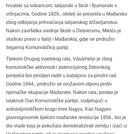
hrvatski sa sobaricom, talijanski u školi i fijumanski s
vršnjacima. Godine 1929., obitelj se preselila u Mađarsku
zbog odbijanja prihvaćanja talijanskog državljanstva.
Nakon završetka srednje škole u Debrecenu, Miklós je
studirao pravo u Italiji i Mađarskoj, gdje se pridružio
ilegalnoj Komunističkoj partiji.
Tijekom Drugog svjetskog rata, Vásárhelyi je zbog
komunističke aktivnosti i potencijalnog židovskog
porijekla bio prisiljen raditi u bataljonu za prisilni rad.
Godine 1944., pridružio se oružanom otporu protiv
njemačke okupacije Mađarske. Nakon rata, postao je
istaknuti član Komunističke partije, sudjelujući u
antistaljinističkom krugu Imre Nagya. Kao Nagyev
glasnogovornik tijekom mađarske revolucije 1956., bio je
dio vlade koja je pokušala demokratizirati zemlju i izaći iz