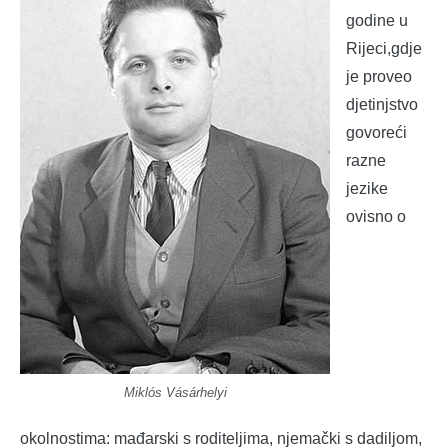
godine u
Rijeci,gdje
je proveo
djetinjstvo
govoreći
razne
jezike
ovisno o
Miklós Vásárhelyi
okolnostima: mađarski s roditeljima, njemački s dadiljom,