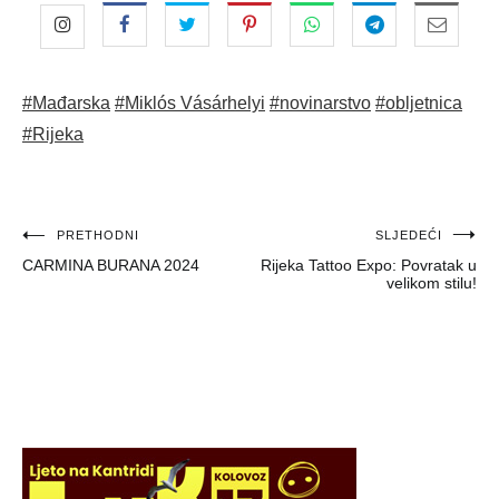
#Mađarska
#Miklós Vásárhelyi
#novinarstvo
#obljetnica
#Rijeka
Navigacija
PRETHODNI
SLJEDEĆI
CARMINA BURANA 2024
Rijeka Tattoo Expo: Povratak u
objava
velikom stilu!