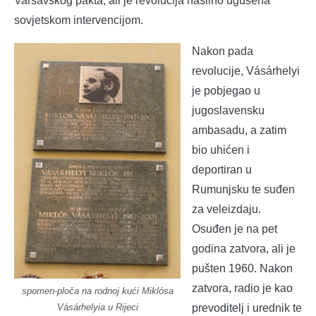
Varšavskog pakta, ali je revolucija nasilno ugušena
sovjetskom intervencijom.
Nakon pada
revolucije, Vásárhelyi
je pobjegao u
jugoslavensku
ambasadu, a zatim
bio uhićen i
deportiran u
Rumunjsku te suđen
za veleizdaju.
Osuđen je na pet
godina zatvora, ali je
pušten 1960. Nakon
zatvora, radio je kao
spomen-ploča na rodnoj kući Miklósa
prevoditelj i urednik te
Vásárhelyia u Rijeci