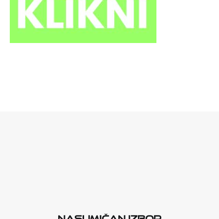
Nasumičan izbor