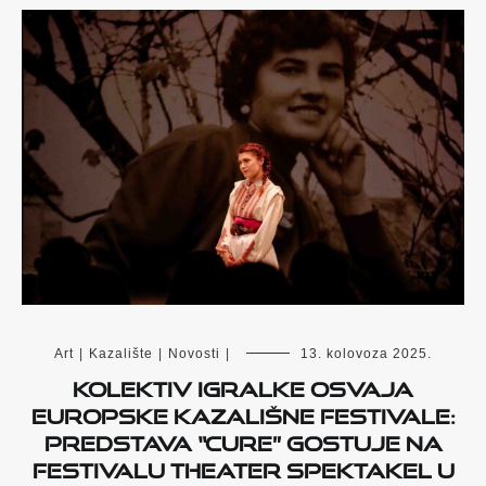
Art
|
Kazalište
|
Novosti
|
13. kolovoza 2025.
Kolektiv Igralke osvaja
europske kazališne festivale:
predstava “Cure” gostuje na
festivalu Theater Spektakel u