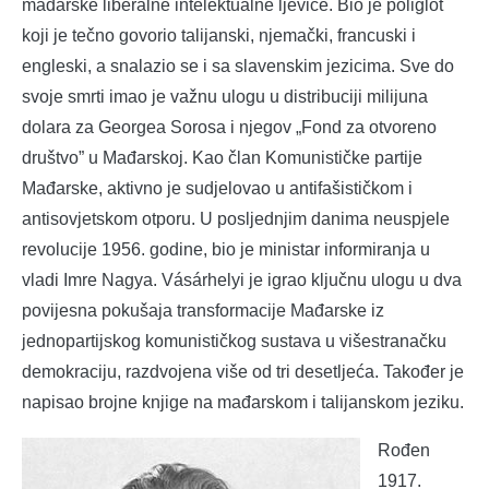
mađarske liberalne intelektualne ljevice. Bio je poliglot
koji je tečno govorio talijanski, njemački, francuski i
engleski, a snalazio se i sa slavenskim jezicima. Sve do
svoje smrti imao je važnu ulogu u distribuciji milijuna
dolara za Georgea Sorosa i njegov „Fond za otvoreno
društvo” u Mađarskoj. Kao član Komunističke partije
Mađarske, aktivno je sudjelovao u antifašističkom i
antisovjetskom otporu. U posljednjim danima neuspjele
revolucije 1956. godine, bio je ministar informiranja u
vladi Imre Nagya. Vásárhelyi je igrao ključnu ulogu u dva
povijesna pokušaja transformacije Mađarske iz
jednopartijskog komunističkog sustava u višestranačku
demokraciju, razdvojena više od tri desetljeća. Također je
napisao brojne knjige na mađarskom i talijanskom jeziku.
Rođen
1917.