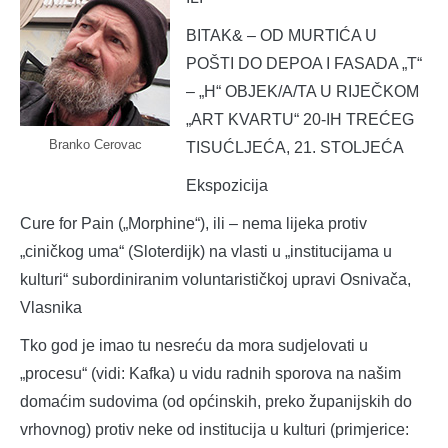
BITAK& – OD MURTIĆA U
POŠTI DO DEPOA I FASADA „T“
– „H“ OBJEK/A/TA U RIJEČKOM
„ART KVARTU“ 20-IH TREĆEG
Branko Cerovac
TISUĆLJEĆA, 21. STOLJEĆA
Ekspozicija
Cure for Pain („Morphine“), ili – nema lijeka protiv
„ciničkog uma“ (Sloterdijk) na vlasti u „institucijama u
kulturi“ subordiniranim voluntarističkoj upravi Osnivača,
Vlasnika
Tko god je imao tu nesreću da mora sudjelovati u
„procesu“ (vidi: Kafka) u vidu radnih sporova na našim
domaćim sudovima (od općinskih, preko županijskih do
vrhovnog) protiv neke od institucija u kulturi (primjerice: