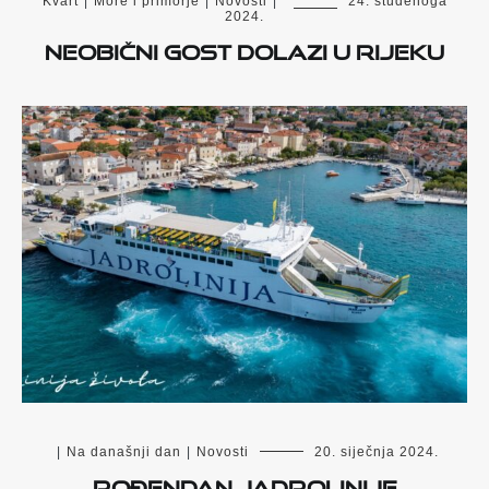
Kvart
|
More i primorje
|
Novosti
|
24. studenoga
2024.
Neobični gost dolazi u Rijeku
|
Na današnji dan
|
Novosti
20. siječnja 2024.
Rođendan Jadrolinije