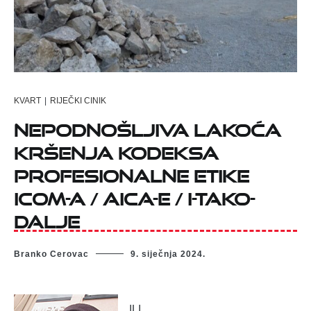
KVART
|
RIJEČKI CINIK
NEPODNOŠLJIVA LAKOĆA
KRŠENJA KODEKSA
PROFESIONALNE ETIKE
ICOM-A / AICA-E / I-TAKO-
DALJE
Branko Cerovac
9. siječnja 2024.
ILI