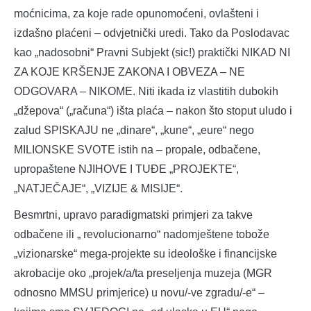
moćnicima, za koje rade opunomoćeni, ovlašteni i
izdašno plaćeni – odvjetnički uredi. Tako da Poslodavac
kao „nadosobni“ Pravni Subjekt (sic!) praktički NIKAD NI
ZA KOJE KRŠENJE ZAKONA I OBVEZA – NE
ODGOVARA – NIKOME. Niti ikada iz vlastitih dubokih
„džepova“ („računa“) išta plaća – nakon što stoput uludo i
zalud SPISKAJU ne „dinare“, „kune“, „eure“ nego
MILIONSKE SVOTE istih na – propale, odbačene,
upropaštene NJIHOVE I TUĐE „PROJEKTE“,
„NATJEČAJE“, „VIZIJE & MISIJE“.
Besmrtni, upravo paradigmatski primjeri za takve
odbačene ili „ revolucionarno“ nadomještene tobože
„vizionarske“ mega-projekte su ideološke i financijske
akrobacije oko „projek/a/ta preseljenja muzeja (MGR
odnosno MMSU primjerice) u novu/-ve zgradu/-e“ –