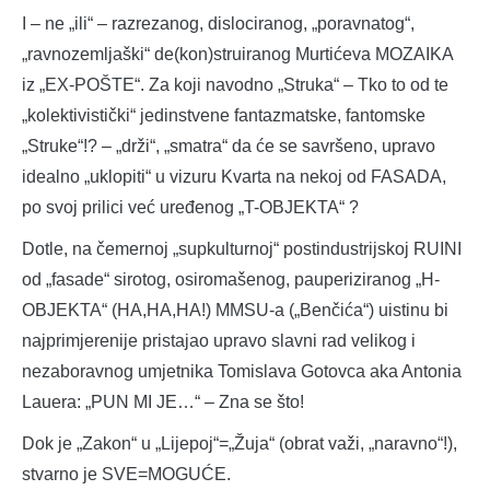
I – ne „ili“ – razrezanog, dislociranog, „poravnatog“,
„ravnozemljaški“ de(kon)struiranog Murtićeva MOZAIKA
iz „EX-POŠTE“. Za koji navodno „Struka“ – Tko to od te
„kolektivistički“ jedinstvene fantazmatske, fantomske
„Struke“!? – „drži“, „smatra“ da će se savršeno, upravo
idealno „uklopiti“ u vizuru Kvarta na nekoj od FASADA,
po svoj prilici već uređenog „T-OBJEKTA“ ?
Dotle, na čemernoj „supkulturnoj“ postindustrijskoj RUINI
od „fasade“ sirotog, osiromašenog, pauperiziranog „H-
OBJEKTA“ (HA,HA,HA!) MMSU-a („Benčića“) uistinu bi
najprimjerenije pristajao upravo slavni rad velikog i
nezaboravnog umjetnika Tomislava Gotovca aka Antonia
Lauera: „PUN MI JE…“ – Zna se što!
Dok je „Zakon“ u „Lijepoj“=„Žuja“ (obrat važi, „naravno“!),
stvarno je SVE=MOGUĆE.