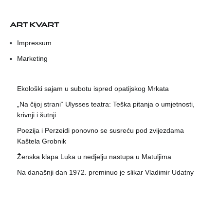
ART KVART
Impressum
Marketing
Ekološki sajam u subotu ispred opatijskog Mrkata
„Na čijoj strani“ Ulysses teatra: Teška pitanja o umjetnosti,
krivnji i šutnji
Poezija i Perzeidi ponovno se susreću pod zvijezdama
Kaštela Grobnik
Ženska klapa Luka u nedjelju nastupa u Matuljima
Na današnji dan 1972. preminuo je slikar Vladimir Udatny