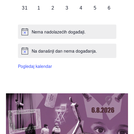
DOGAĐAJI,
DOGAĐAJI,
DOGAĐAJI,
DOGAĐAJI,
DOGAĐAJI,
DOGAĐAJI,
DOGAĐAJI
0
0
0
0
0
0
0
31
1
2
3
4
5
6
DOGAĐAJI,
DOGAĐAJI,
DOGAĐAJI,
DOGAĐAJI,
DOGAĐAJI,
DOGAĐAJI,
DOGAĐAJI
Nema nadolazećih događaji.
Na današnji dan nema događanja.
Pogledaj kalendar