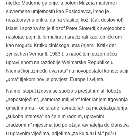
riječke Moderne galerije, a potom Muzeja moderne i
suvremene umjetnosti) kao Poslodavca, imao je
nezaboravnu priliku da na vlastitoj koži (čak doslovno!)
iskusi i spozna što je filozof Peter Sloterdijk svojedobno
nastojao pojmiti, formulirati i analizirati kao „cinički um“ i
kao moguću Kritiku ciničkoga uma (njem.: Kritik der
zynischen Vernunft, 1983.), s naročitom pozornošću
upravljenom na razdoblje Weimarske Republike u
Njemačkoj „između dva rata“ i u novopostaloj konstelaciji
„uma“ tijekom novije povijesti Europe i svijeta.
Naime, stoput iznova se suočio s prešutnim ali tobože
„nepostojećim“, „samorazumljivim“ toleriranjem trgovanja
umjetninama – od strane ravnatelja/-ica muzeja&galerija,
„sukoba interesa“ na čelnim radnim, upravnim i
„nadzornim“ mjestima (od položaja ravnatelja do članstva
u upravnim vijećima, odjelima „za kulturu i sl.“ pri/-u