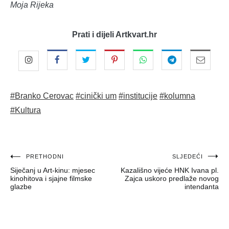
Moja Rijeka
Prati i dijeli Artkvart.hr
#Branko Cerovac
#cinički um
#institucije
#kolumna
#Kultura
Navigacija
PRETHODNI
SLJEDEĆI
Siječanj u Art-kinu: mjesec
Kazališno vijeće HNK Ivana pl.
objava
kinohitova i sjajne filmske
Zajca uskoro predlaže novog
glazbe
intendanta