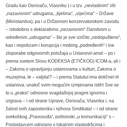
Gradu kao Osnivaču, Vlasniku ) i u tzv. „nevladinim“ i/ili
„nazavisnim“ udrugama, „tijelima“, „vijećima“ – Države
(Ministarstva), pa i u Državnom konzervatorskom zavodu
– istodobno s deklarativno „nezavisnim“ članstvom u
određenim „udrugama“ – što je sve izričito „nedopušteno“,
kao i nepotizam i korupcija i mobing „podređenih“ i ine
zloporabe odgovornih položaja u Ustanovi/-ama! – po i
prema svetom Slovu KODEKSA (ETIČKOG) ICOM-a, ali i
– Zakona o upravljanju ustanovama u kulturi, Zakona o
muzejima, te – valjda!? – i prema Statutu/-ima dotične/-ih
ustanova, unatoč svim mogućim izmjenama istih! Sve se
to u „praksi“ odnosno svagdašnjoj pragmi ignorira i
izigrava – i od strane Uprave, Osnivača, Vlasnika i, na
žalost svih zaposlenika i njihova Sindikata! – i od strane
svekolikog „Pravosuđa“, poltronski „u komunikaciji“ s –
Poslodavcem odnosno s lokalnim vlastodršcima i