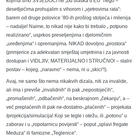
kojima smo SVJEDOCI ne „od ulaska u EU“ nego –
desetljećima prohujalim s vihorom i „vjetrovima rata“:
barem od druge polovice ’80-ih prošlog stoljeća i milenija
– nadalje! Naime, to nikad nije kako bi trebalo „ potpuno
realizirano“, usprkos preseljenjima i djelomičnim
„uređenjima“ i opremanjima. NIKAD dovoljno „prostora“
(primjerice za adekvatan smještaj umjetnina i za javnosti
dostupan i VIDLJIV, MATERIJALNO I STRUČNO! – stalni
postav – kojeg, „naravno“ – nema, ni u „skici“!).
Avaj, ne samo što nema nikakvih dizala, niti za invalide,
ali ima i previše „invalidnih“ ili pak „nepostojećih“,
„promašenih“, „odbačenih“, na beskrajnom „čekanju“, a –
već preplaćenih ili pak ne-dostatno-„plaćenih“ – projekata
/projekcija/simulacija! Koji se tegle i otežu, ili „potonu“ u
zaborav i u „ropotarnicu povijesti“ – poput „splavi fregate
Meduza“ ili famozne „Teglenice“.