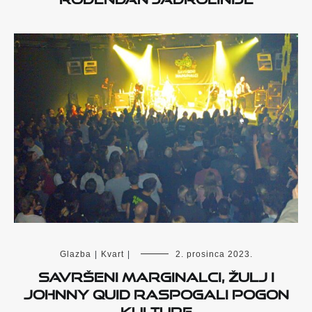
Glazba
|
Kvart
|
2. prosinca 2023.
Savršeni marginalci, Žulj i
Johnny Quid raspogali Pogon
kulture