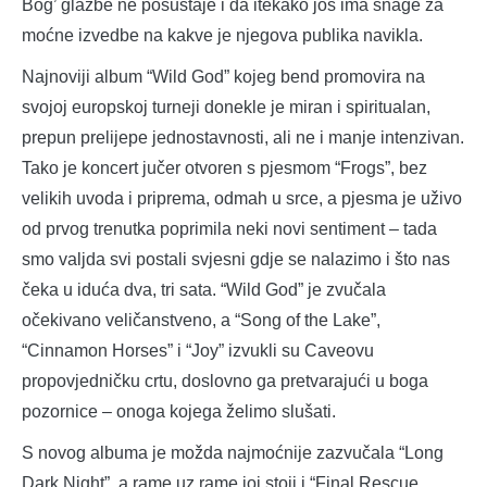
Bog’ glazbe ne posustaje i da itekako još ima snage za
moćne izvedbe na kakve je njegova publika navikla.
Najnoviji album “Wild God” kojeg bend promovira na
svojoj europskoj turneji donekle je miran i spiritualan,
prepun prelijepe jednostavnosti, ali ne i manje intenzivan.
Tako je koncert jučer otvoren s pjesmom “Frogs”, bez
velikih uvoda i priprema, odmah u srce, a pjesma je uživo
od prvog trenutka poprimila neki novi sentiment – tada
smo valjda svi postali svjesni gdje se nalazimo i što nas
čeka u iduća dva, tri sata. “Wild God” je zvučala
očekivano veličanstveno, a “Song of the Lake”,
“Cinnamon Horses” i “Joy” izvukli su Caveovu
propovjedničku crtu, doslovno ga pretvarajući u boga
pozornice – onoga kojega želimo slušati.
S novog albuma je možda najmoćnije zazvučala “Long
Dark Night”, a rame uz rame joj stoji i “Final Rescue