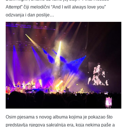
Attempt” čiji melodični “And I will always love you”
odzvanja i dan poslije…
Osim pjesama s novog albuma kojima je pokazao što
predstavlja njegova sakralnija era, koja nekima paše a