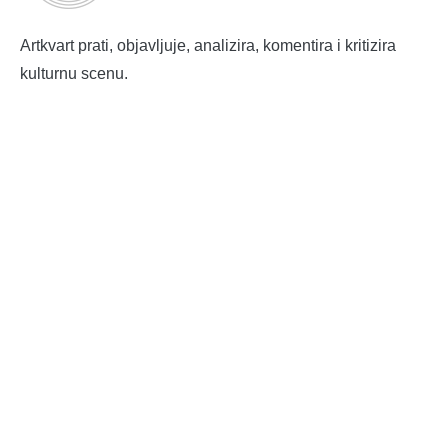
Artkvart prati, objavljuje, analizira, komentira i kritizira
kulturnu scenu.
ART KVART
Impressum
Marketing
Ekološki sajam u subotu ispred opatijskog Mrkata
„Na čijoj strani“ Ulysses teatra: Teška pitanja o umjetnosti,
krivnji i šutnji