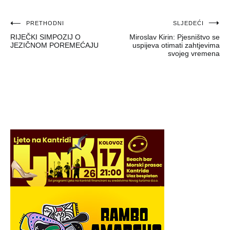
Navigacija
PRETHODNI
SLJEDEĆI
RIJEČKI SIMPOZIJ O
Miroslav Kirin: Pjesništvo se
objava
JEZIČNOM POREMEĆAJU
uspijeva otimati zahtjevima
svojeg vremena