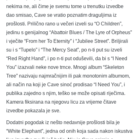
nekima ne, ali čime je svemu tome u trenutku izvedbe
dao smisao, Cave se vratio poznatim draguljima iz
prošlosti. Prilično rano u večeri izveli su “O Children”,
jedinu s genijalnog “Abattoir Blues / The Lyre of Orpheus”
i vječite “From her To Eternity” i “Jubilee Street”. Briljirali
su i s “Tupelo” i “The Mercy Seat”, po n-ti put su izveli
“Red Right Hand”, i po n-ti put oduševili, da bi s “I Need
You” izazvali neke nove trnce. Mnogi album “Skeleton
Tree” nazivaju najmračnijim ili pak monotonim albumom,
ali način na koji je Cave sinoć prodisao “I Need You”, i
publika zajedno s njim, teško se može opisati riječima.
Kamera fiksirana na njegovu licu za vrijeme čitave
izvedbe pokazala je sve.
Dodatni pogodak iz nešto nedavnije prošlosti bila je
“White Elephant”, jedna od onih koja sada nakon iskustva