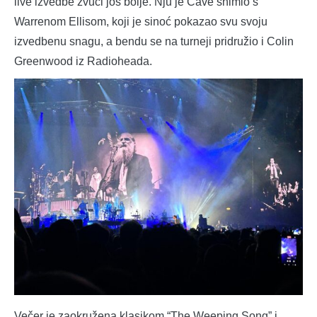
live izvedbe zvuči još bolje. Nju je Cave snimio s
Warrenom Ellisom, koji je sinoć pokazao svu svoju
izvedbenu snagu, a bendu se na turneji pridružio i Colin
Greenwood iz Radioheada.
Večer je zaokružena klasikom “The Weeping Song” i