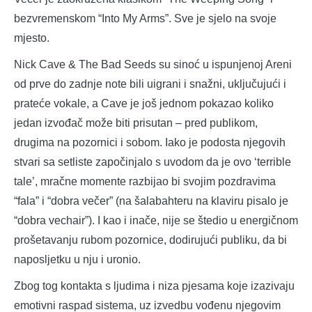
bezvremenskom “Into My Arms”. Sve je sjelo na svoje
mjesto.
Nick Cave & The Bad Seeds su sinoć u ispunjenoj Areni
od prve do zadnje note bili uigrani i snažni, uključujući i
prateće vokale, a Cave je još jednom pokazao koliko
jedan izvođač može biti prisutan – pred publikom,
drugima na pozornici i sobom. Iako je podosta njegovih
stvari sa setliste započinjalo s uvodom da je ovo ‘terrible
tale’, mračne momente razbijao bi svojim pozdravima
“fala” i “dobra večer” (na šalabahteru na klaviru pisalo je
“dobra vechair”). I kao i inače, nije se štedio u energičnom
prošetavanju rubom pozornice, dodirujući publiku, da bi
naposljetku u nju i uronio.
Zbog tog kontakta s ljudima i niza pjesama koje izazivaju
emotivni raspad sistema, uz izvedbu vođenu njegovim