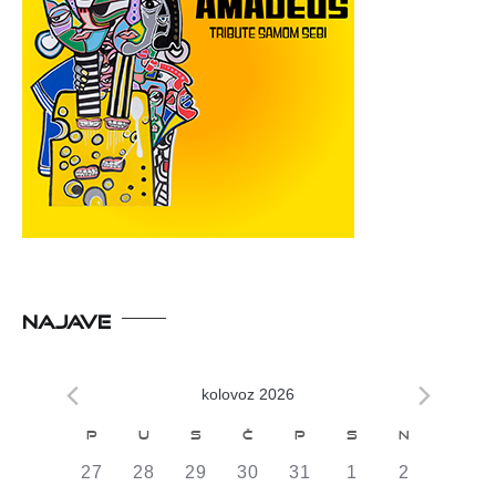
NAJAVE
kolovoz 2026
Kalendar
P
U
S
Č
P
S
N
od
0
0
0
0
0
0
0
27
28
29
30
31
1
2