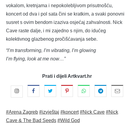
vokalom, kretnjama i nepokolebljivom prisutnošću,
koncert od dva i pol sata čini se kratkim, a svaki ponovni
susret s ovim bendom izaziva osjećaj zahvalnosti. Nick
Cave raste dalje, i mi zajedno s njim, do idućeg
kolektivnog glazbenog pročišćavanja sebe.
“I’m transforming, I’m vibrating, I’m glowing
I’m flying, look at me now…”
Prati i dijeli Artkvart.hr
#Arena Zagreb
#izvještaj
#koncert
#Nick Cave
#Nick
Cave & The Bad Seeds
#Wild God