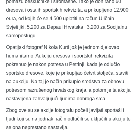
pomažu beskućnike i siromašne. Tako je donirano 60
dresova i ostalih sportskih rekvizita, a prikupljeno 12.900
eura, od kojih će se 4.500 uplatiti na račun Uličnih
Svjetiljki, 5.200 za Depaul Hrvatska i 3.200 za Socijalnu
samoposlugu.
Opatijski fotograf Nikola Kurti još je jednom djelovao
humanitarno. Aukciju dresova i sportskih rekvizita
pokrenuo je nakon potresa u Petrinji, kada je odlučio
sportske dresove, koje je prikupljao četvrt stoljeća, staviti
na aukciju. Na taj je način prikupio sredstva za obnovu
potresom razrušenog hrvatskog kraja, a potom je ta akcija
nastavljena zahvaljujući ljudima dobroga srca.
Zbog ove su se akcije fotografu počeli javljati sportaši i
ljudi koji su na jednak način odlučili se uključiti u akciju te
se ona neprestano nastavlja.