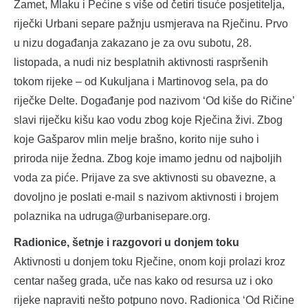
Zamet, Mlaku i Pećine s više od četiri tisuće posjetitelja,
riječki Urbani separe pažnju usmjerava na Rječinu. Prvo
u nizu događanja zakazano je za ovu subotu, 28.
listopada, a nudi niz besplatnih aktivnosti raspršenih
tokom rijeke – od Kukuljana i Martinovog sela, pa do
riječke Delte. Događanje pod nazivom ‘Od kiše do Ričine’
slavi riječku kišu kao vodu zbog koje Rječina živi. Zbog
koje Gašparov mlin melje brašno, korito nije suho i
priroda nije žedna. Zbog koje imamo jednu od najboljih
voda za piće. Prijave za sve aktivnosti su obavezne, a
dovoljno je poslati e-mail s nazivom aktivnosti i brojem
polaznika na udruga@urbanisepare.org.
Radionice, šetnje i razgovori u donjem toku
Aktivnosti u donjem toku Rječine, onom koji prolazi kroz
centar našeg grada, uče nas kako od resursa uz i oko
rijeke napraviti nešto potpuno novo. Radionica ‘Od Ričine