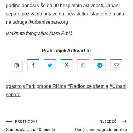
godine donosi više od 30 besplatnih aktivnosti, Urbani
separe poziva na prijavu na ‘newsletter’ slanjem e-maila
na udruga@urbanisepare.org
Istaknuta fotografija: Mara Prpić
Prati i dijeli Artkvart.hr
#gastro
#Park prirode Ričina
#Radionice
#šetnja
#Urbani
separe
Navigacija
PRETHODNI
SLJEDEĆI
Samoizolacija u 40 minuta:
Dodijeljene nagrade publike