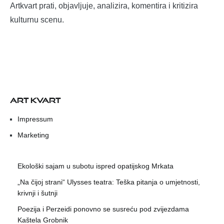
Artkvart prati, objavljuje, analizira, komentira i kritizira
kulturnu scenu.
ART KVART
Impressum
Marketing
Ekološki sajam u subotu ispred opatijskog Mrkata
„Na čijoj strani“ Ulysses teatra: Teška pitanja o umjetnosti,
krivnji i šutnji
Poezija i Perzeidi ponovno se susreću pod zvijezdama
Kaštela Grobnik