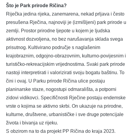
Što je Park prirode Ričina?
Riječka jedina rijeka, zanemarena, nekad prljava i često
presušena Rječina, najnoviji je (izmišljeni) park prirode u
zemlji. Prostor prirodne ljepote u kojem je ljudska
aktivnost dozvoljena, no bez narušavanja sklada svega
prisutnog. Kultivirano područje s naglašenim
krajobraznim, odgojno-obrazovnim, kulturno-povijesnim i
turističko-rekreacijskim vrijednostima. Svaki park prirode
nastoji interpretirati i valorizirati svoju bogatu baštinu. To
čini i ovaj. U Parku prirode Ričina ulice postaju
planinarske staze, nogostupi odmarališta, a potporni
zidovi vidikovci. Specifičnosti Rječine postaju endemske
vrste o kojima se aktivno skrbi. On ukazuje na prirodne,
kulturne, društvene, urbanističke i sve druge potencijale
života i bivanja uz rijeku.
S obzirom na to da projekt PP Ričina do kraja 2023.