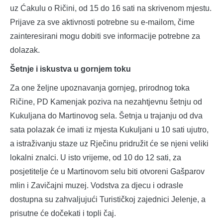
uz Ćakulu o Ričini, od 15 do 16 sati na skrivenom mjestu.
Prijave za sve aktivnosti potrebne su e-mailom, čime
zainteresirani mogu dobiti sve informacije potrebne za
dolazak.
Šetnje i iskustva u gornjem toku
Za one željne upoznavanja gornjeg, prirodnog toka
Ričine, PD Kamenjak poziva na nezahtjevnu šetnju od
Kukuljana do Martinovog sela. Šetnja u trajanju od dva
sata polazak će imati iz mjesta Kukuljani u 10 sati ujutro,
a istraživanju staze uz Rječinu pridružit će se njeni veliki
lokalni znalci. U isto vrijeme, od 10 do 12 sati, za
posjetitelje će u Martinovom selu biti otvoreni Gašparov
mlin i Zavičajni muzej. Vodstva za djecu i odrasle
dostupna su zahvaljujući Turističkoj zajednici Jelenje, a
prisutne će dočekati i topli čaj.