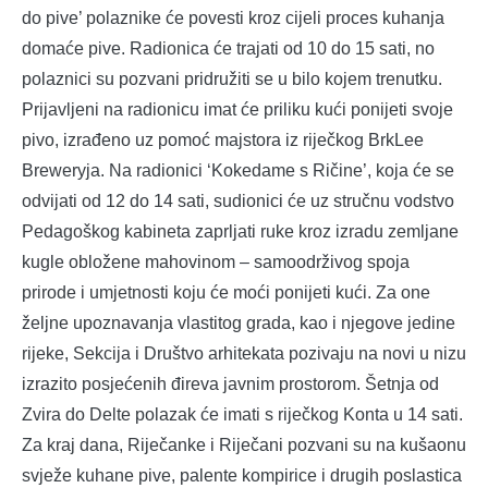
do pive’ polaznike će povesti kroz cijeli proces kuhanja
domaće pive. Radionica će trajati od 10 do 15 sati, no
polaznici su pozvani pridružiti se u bilo kojem trenutku.
Prijavljeni na radionicu imat će priliku kući ponijeti svoje
pivo, izrađeno uz pomoć majstora iz riječkog BrkLee
Breweryja. Na radionici ‘Kokedame s Ričine’, koja će se
odvijati od 12 do 14 sati, sudionici će uz stručnu vodstvo
Pedagoškog kabineta zaprljati ruke kroz izradu zemljane
kugle obložene mahovinom – samoodrživog spoja
prirode i umjetnosti koju će moći ponijeti kući. Za one
željne upoznavanja vlastitog grada, kao i njegove jedine
rijeke, Sekcija i Društvo arhitekata pozivaju na novi u nizu
izrazito posjećenih đireva javnim prostorom. Šetnja od
Zvira do Delte polazak će imati s riječkog Konta u 14 sati.
Za kraj dana, Riječanke i Riječani pozvani su na kušaonu
svježe kuhane pive, palente kompirice i drugih poslastica