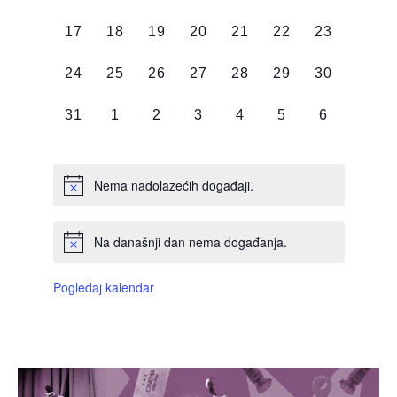
DOGAĐAJI,
DOGAĐAJI,
DOGAĐAJI,
DOGAĐAJI,
DOGAĐAJI,
DOGAĐAJI,
DOGAĐAJI
0
0
0
0
0
0
0
17
18
19
20
21
22
23
DOGAĐAJI,
DOGAĐAJI,
DOGAĐAJI,
DOGAĐAJI,
DOGAĐAJI,
DOGAĐAJI,
DOGAĐAJI
0
0
0
0
0
0
0
24
25
26
27
28
29
30
DOGAĐAJI,
DOGAĐAJI,
DOGAĐAJI,
DOGAĐAJI,
DOGAĐAJI,
DOGAĐAJI,
DOGAĐAJI
0
0
0
0
0
0
0
31
1
2
3
4
5
6
DOGAĐAJI,
DOGAĐAJI,
DOGAĐAJI,
DOGAĐAJI,
DOGAĐAJI,
DOGAĐAJI,
DOGAĐAJI
Nema nadolazećih događaji.
Na današnji dan nema događanja.
Pogledaj kalendar