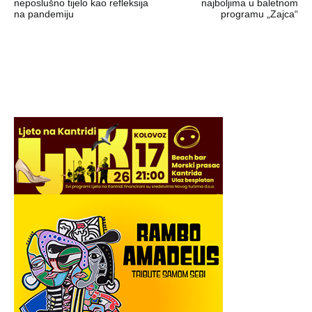
objava
neposlušno tijelo kao refleksija
najboljima u baletnom
na pandemiju
programu „Zajca“