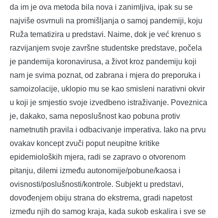
da im je ova metoda bila nova i zanimljiva, ipak su se
najviše osvrnuli na promišljanja o samoj pandemiji, koju
Ruža tematizira u predstavi. Naime, dok je već krenuo s
razvijanjem svoje završne studentske predstave, počela
je pandemija koronavirusa, a život kroz pandemiju koji
nam je svima poznat, od zabrana i mjera do preporuka i
samoizolacije, uklopio mu se kao smisleni narativni okvir
u koji je smjestio svoje izvedbeno istraživanje. Poveznica
je, dakako, sama neposlušnost kao pobuna protiv
nametnutih pravila i odbacivanje imperativa. Iako na prvu
ovakav koncept zvuči poput neupitne kritike
epidemioloških mjera, radi se zapravo o otvorenom
pitanju, dilemi između autonomije/pobune/kaosa i
ovisnosti/poslušnosti/kontrole. Subjekt u predstavi,
dovođenjem obiju strana do ekstrema, gradi napetost
između njih do samog kraja, kada sukob eskalira i sve se