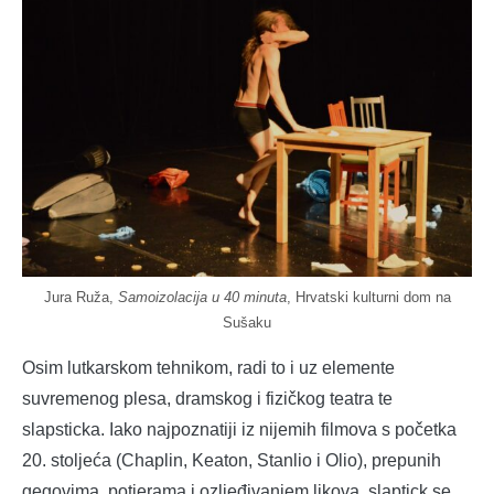
Jura Ruža,
Samoizolacija u 40 minuta
, Hrvatski kulturni dom na
Sušaku
Osim lutkarskom tehnikom, radi to i uz elemente
suvremenog plesa, dramskog i fizičkog teatra te
slapsticka. Iako najpoznatiji iz nijemih filmova s početka
20. stoljeća (Chaplin, Keaton, Stanlio i Olio), prepunih
gegovima, potjerama i ozljeđivanjem likova, slaptick se