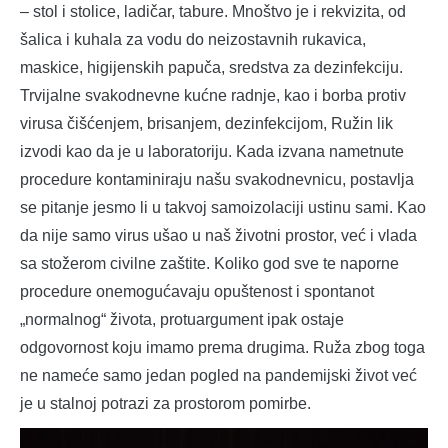
– stol i stolice, ladičar, tabure. Mnoštvo je i rekvizita, od
šalica i kuhala za vodu do neizostavnih rukavica,
maskice, higijenskih papuča, sredstva za dezinfekciju.
Trvijalne svakodnevne kućne radnje, kao i borba protiv
virusa čišćenjem, brisanjem, dezinfekcijom, Ružin lik
izvodi kao da je u laboratoriju. Kada izvana nametnute
procedure kontaminiraju našu svakodnevnicu, postavlja
se pitanje jesmo li u takvoj samoizolaciji ustinu sami. Kao
da nije samo virus ušao u naš životni prostor, već i vlada
sa stožerom civilne zaštite. Koliko god sve te naporne
procedure onemogućavaju opuštenost i spontanot
„normalnog“ života, protuargument ipak ostaje
odgovornost koju imamo prema drugima. Ruža zbog toga
ne nameće samo jedan pogled na pandemijski život već
je u stalnoj potrazi za prostorom pomirbe.