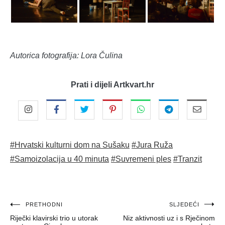
Autorica fotografija: Lora Čulina
Prati i dijeli Artkvart.hr
#Hrvatski kulturni dom na Sušaku
#Jura Ruža
#Samoizolacija u 40 minuta
#Suvremeni ples
#Tranzit
Navigacija
PRETHODNI
SLJEDEĆI
Riječki klavirski trio u utorak
Niz aktivnosti uz i s Rječinom
objava