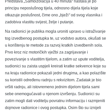
Predstava
„
Samoizolacija u 40 minuta
“
nastala je po
principu neposlušnog tijela, odnosno dijela tijela koje
otkazuje poslušnost, čime ono
„
bježi
“
od svog vlasnika i
zadobiva vlastitu svijest, želje i putanje.
Na radionici je publika mogla uroniti upravo u istraživanje
tog izvedbenog postupka te, uz vodstvo autora, okušati se
u korištenju te metode za razvoj kratkih izvedbenih sola.
Prvo kroz niz motoričkih vježbi za zagrijavanje i
povezivanje s vlastitim tijelom, a zatim uz upute voditelja,
sudionici su zaista uspjeli kreirati kratke sekvence koje su
na kraju radionice pokazali jedni drugima, a kao polazište
su koristili određenu radnju s rekvizitom. Zadatak je bio
vršiti radnju, ali istovremeno jednim dijelom tijela sami
sebe onemogućavati u njenom izvršenju. Sudionici su
zatim mogli dati voditelju povratnu informaciju i razmjeniti
dojmove radionice i ovog postupka. Osim što su iznijeli