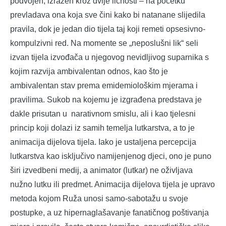
podvojen, izražen kroz dvije ličnosti – na početku
prevladava ona koja sve čini kako bi natanane slijedila
pravila, dok je jedan dio tijela taj koji remeti opsesivno-
kompulzivni red. Na momente se „neposlušni lik“ seli
izvan tijela izvođača u njegovog nevidljivog suparnika s
kojim razvija ambivalentan odnos, kao što je
ambivalentan stav prema emidemiološkim mjerama i
pravilima. Sukob na kojemu je izgrađena predstava je
dakle prisutan u narativnom smislu, ali i kao tjelesni
princip koji dolazi iz samih temelja lutkarstva, a to je
animacija dijelova tijela. Iako je ustaljena percepcija
lutkarstva kao isključivo namijenjenog djeci, ono je puno
širi izvedbeni medij, a animator (lutkar) ne oživljava
nužno lutku ili predmet. Animacija dijelova tijela je upravo
metoda kojom Ruža unosi samo-sabotažu u svoje
postupke, a uz hipernaglašavanje fanatičnog poštivanja