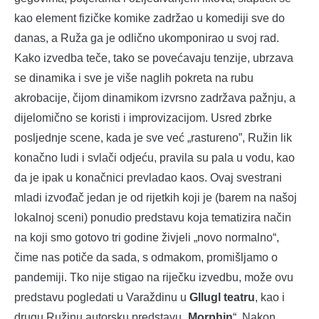
kao element fizičke komike zadržao u komediji sve do
danas, a Ruža ga je odlično ukomponirao u svoj rad.
Kako izvedba teče, tako se povećavaju tenzije, ubrzava
se dinamika i sve je više naglih pokreta na rubu
akrobacije, čijom dinamikom izvrsno zadržava pažnju, a
dijelomično se koristi i improvizacijom. Usred zbrke
posljednje scene, kada je sve već „rastureno”, Ružin lik
konačno ludi i svlači odjeću, pravila su pala u vodu, kao
da je ipak u konačnici prevladao kaos. Ovaj svestrani
mladi izvođač jedan je od rijetkih koji je (barem na našoj
lokalnoj sceni) ponudio predstavu koja tematizira način
na koji smo gotovo tri godine živjeli „novo normalno“,
čime nas potiče da sada, s odmakom, promišljamo o
pandemiji. Tko nije stigao na riječku izvedbu, može ovu
predstavu pogledati u Varaždinu u
Gllugl teatru
, kao i
drugu Ružinu autorsku predstavu
„
Morphin
“. Nakon