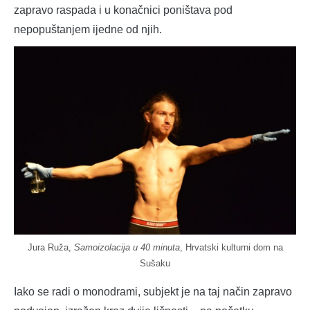
zapravo raspada i u konačnici poništava pod
nepopuštanjem ijedne od njih.
Jura Ruža,
Samoizolacija u 40 minuta
, Hrvatski kulturni dom na
Sušaku
Iako se radi o monodrami, subjekt je na taj način zapravo