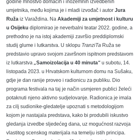
godine mnoštvo domaćih i inozemnih izvedbenih
umjetnika, među kojima je i mladi izvođač i autor
Jura
Ruža
iz Varaždina.
Na
Akademiji za umjetnost i kulturu
u Osijeku
diplomirao je neverbalni teatar 2022. godine, a
prethodno je na istoj akademiji završio preddiplomski
studij glume i lutkarstva. U sklopu
TranziTa
Ruža se
predstavio upravo svojom završnom ispitnom predstavom
iz lutkarstva
„
Samoizolacija u 40 minuta
“
u subotu, 14.
listopada 2023. u Hrvatskom kulturnom domu na Sušaku,
gdje je dan ranije proveo i radionicu za publiku. Dio
programa festivala na taj je način usmjeren publici želeći
potaknuti njeno aktivno sudjelovanje. Radionica je imala
za cilj sudionike-gledatelje upoznati s metodologijom
kojom je nastajala predstava, kako bi produbili iskustvo
gledanja izvedbe sljedećeg dana, uz mogućnost razvoja
vlastitog scenskog materijala na temelju istih principa.