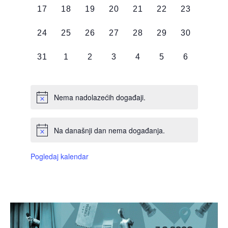
0
0
0
0
0
0
0
17
18
19
20
21
22
23
DOGAĐAJI,
DOGAĐAJI,
DOGAĐAJI,
DOGAĐAJI,
DOGAĐAJI,
DOGAĐAJI,
DOGAĐAJI
0
0
0
0
0
0
0
24
25
26
27
28
29
30
DOGAĐAJI,
DOGAĐAJI,
DOGAĐAJI,
DOGAĐAJI,
DOGAĐAJI,
DOGAĐAJI,
DOGAĐAJI
0
0
0
0
0
0
0
31
1
2
3
4
5
6
DOGAĐAJI,
DOGAĐAJI,
DOGAĐAJI,
DOGAĐAJI,
DOGAĐAJI,
DOGAĐAJI,
DOGAĐAJI
Nema nadolazećih događaji.
Na današnji dan nema događanja.
Pogledaj kalendar