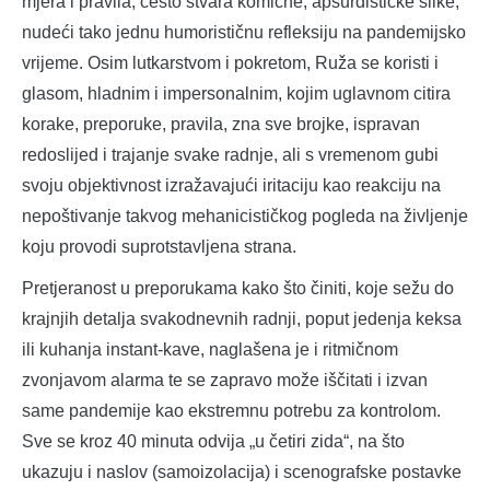
mjera i pravila, često stvara komične, apsurdističke slike,
nudeći tako jednu humorističnu refleksiju na pandemijsko
vrijeme. Osim lutkarstvom i pokretom, Ruža se koristi i
glasom, hladnim i impersonalnim, kojim uglavnom citira
korake, preporuke, pravila, zna sve brojke, ispravan
redoslijed i trajanje svake radnje, ali s vremenom gubi
svoju objektivnost izražavajući iritaciju kao reakciju na
nepoštivanje takvog mehanicističkog pogleda na življenje
koju provodi suprotstavljena strana.
Pretjeranost u preporukama kako što činiti, koje sežu do
krajnjih detalja svakodnevnih radnji, poput jedenja keksa
ili kuhanja instant-kave, naglašena je i ritmičnom
zvonjavom alarma te se zapravo može iščitati i izvan
same pandemije kao ekstremnu potrebu za kontrolom.
Sve se kroz 40 minuta odvija „u četiri zida“, na što
ukazuju i naslov (samoizolacija) i scenografske postavke