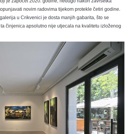
 koji je započet 2020. godine, nedugo nakon završetka
opunjavati novim radovima tijekom protekle četiri godine.
lerija u Crikvenici je dosta manjih gabarita, što se
 ta činjenica apsolutno nije utjecala na kvalitetu izloženog