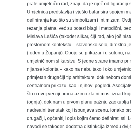
prate umjetničin rad, znaju da je riječ od figuraciji 
Umjetnica predstavlja i vješto balansira spojem m
definiranja kao što su simbolizam i intimizam. Ovd
rezanja platna, već su potezi blagi i metodični, bez
Mislava Lešića (također slikar, čiji rad, ako još ni
prostornom kontekstu – slavonsko selo, direktna je
(rođen u Županji). Oboje su prikazani u sutonu, n
umjetničinom slikarstvu. S jedne strane imamo prim
nijanse kolorita – kako na nebu tako i oko umjetni
primjetan drugačiji tip arhitekture, dok nebom dom
centralnom prikazu, kao i njihovi pogledi. Asocij
što u ovoj verziji pronalazimo zlatni most iznad koj
(ognja), dok nam u prvom planu pažnju zaokuplja ki
nadrealni trenutak koji ispunjava scenu, ionako p
drugačiji, općenitiji opis kojim ćemo definirati stil 
navodi se također, dodatna distinkcija između dvij