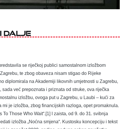
i dalje
predstavila se riječkoj publici samostalnom izložbom
u Zagrebu, te zbog obaveza nisam stigao do Rijeke
vno diplomirala na Akademiji likovnih umjetnosti u Zagrebu,
, sada već prepoznata i priznata od struke, ova riječka
mostalnu izložbu, ovoga put u Zagrebu, u Laubi – kući za
a mi je izložba, zbog financijskih razloga, opet promaknula.
s To Those Who Wait“.[1] I zaista, od 9. do 31. svibnja
ledati izložba „Noćna smjena“. Kustosku koncepciju i tekst