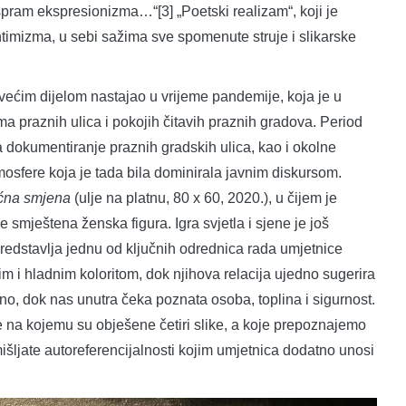
spram ekspresionizma…“[3] „Poetski realizam“, koji je
timizma, u sebi sažima sve spomenute struje i slikarske
ećim dijelom nastajao u vrijeme pandemije, koja je u
a praznih ulica i pokojih čitavih praznih gradova. Period
a za dokumentiranje praznih gradskih ulica, kao i okolne
tmosfere koja je tada bila dominirala javnim diskursom.
ćna smjena
(ulje na platnu, 80 x 60, 2020.), u čijem je
e smještena ženska figura. Igra svjetla i sjene je još
redstavlja jednu od ključnih odrednica rada umjetnice
plim i hladnim koloritom, dok njihova relacija ujedno sugerira
no, dok nas unutra čeka poznata osoba, toplina i sigurnost.
e na kojemu su obješene četiri slike, a koje prepoznajemo
šljate autoreferencijalnosti kojim umjetnica dodatno unosi