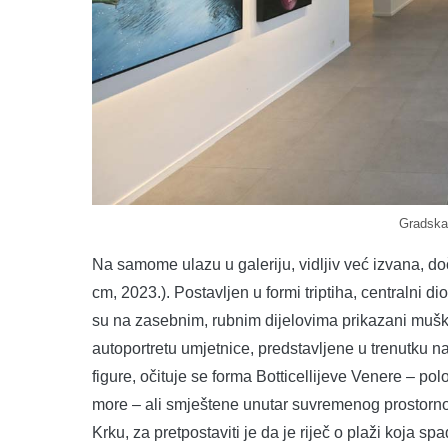
Gradska 
Na samome ulazu u galeriju, vidljiv već izvana, d
cm, 2023.). Postavljen u formi triptiha, centralni d
su na zasebnim, rubnim dijelovima prikazani muška i
autoportretu umjetnice, predstavljene u trenutku 
figure, očituje se forma Botticellijeve Venere – pol
more – ali smještene unutar suvremenog prostorno
Krku, za pretpostaviti je da je riječ o plaži koja sp