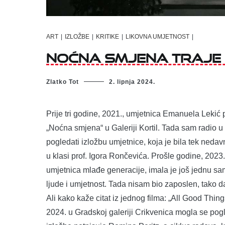
ART
|
IZLOŽBE
|
KRITIKE
|
LIKOVNA UMJETNOST
|
Noćna smjena traje 
Zlatko Tot
2. lipnja 2024.
Prije tri godine, 2021., umjetnica Emanuela Lekić 
„Noćna smjena“ u Galeriji Kortil. Tada sam radio 
pogledati izložbu umjetnice, koja je bila tek neda
u klasi prof. Igora Rončevića. Prošle godine, 2023.
umjetnica mlađe generacije, imala je još jednu sa
ljude i umjetnost. Tada nisam bio zaposlen, tako d
Ali kako kaže citat iz jednog filma: „All Good Thing
2024. u Gradskoj galeriji Crikvenica mogla se pog