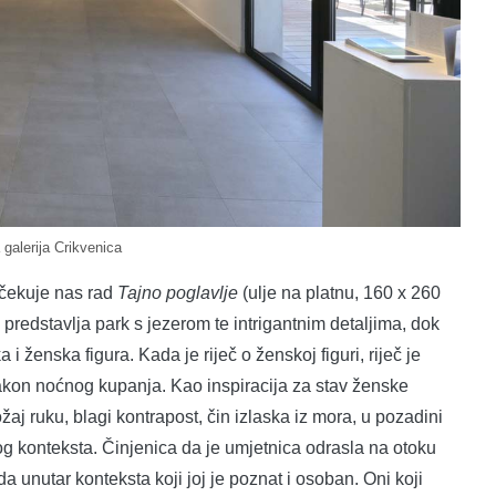
galerija Crikvenica
očekuje nas rad
Tajno poglavlje
(ulje na platnu, 160 x 260
io predstavlja park s jezerom te intrigantnim detaljima, dok
 ženska figura. Kada je riječ o ženskoj figuri, riječ je
nakon noćnog kupanja. Kao inspiracija za stav ženske
ožaj ruku, blagi kontrapost, čin izlaska iz mora, u pozadini
g konteksta. Činjenica da je umjetnica odrasla na otoku
ada unutar konteksta koji joj je poznat i osoban. Oni koji