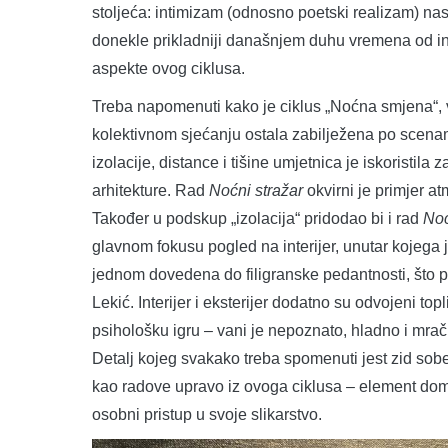
stoljeća: intimizam (odnosno poetski realizam) na
donekle prikladniji današnjem duhu vremena od in
aspekte ovog ciklusa.
Treba napomenuti kako je ciklus „Noćna smjena“, v
kolektivnom sjećanju ostala zabilježena po scenam
izolacije, distance i tišine umjetnica je iskoristil
arhitekture. Rad
Noćni stražar
okvirni je primjer a
Također u podskup „izolacija“ pridodao bi i rad
No
glavnom fokusu pogled na interijer, unutar kojega j
jednom dovedena do filigranske pedantnosti, što p
Lekić. Interijer i eksterijer dodatno su odvojeni to
psihološku igru – vani je nepoznato, hladno i mrač
Detalj kojeg svakako treba spomenuti jest zid sob
kao radove upravo iz ovoga ciklusa – element domi
osobni pristup u svoje slikarstvo.