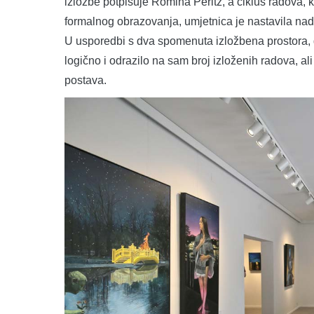
izložbe potpisuje Romina Peritz, a ciklus radova,
formalnog obrazovanja, umjetnica je nastavila nad
U usporedbi s dva spomenuta izložbena prostora, ga
logično i odrazilo na sam broj izloženih radova, ali
postava.