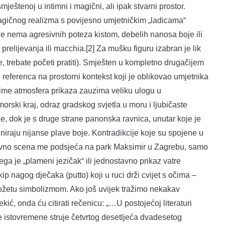
smještenoj u intimni i magični, ali ipak stvarni prostor.
agičnog realizma s povijesno umjetničkim „ladicama“
je nema agresivnih poteza kistom, debelih nanosa boje ili
 prelijevanja ili macchia.[2] Za mušku figuru izabran je lik
ste, trebate početi pratiti). Smješten u kompletno drugačijem
 referenca na prostorni kontekst koji je oblikovao umjetnika
aime atmosfera prikaza zauzima veliku ulogu u
orski kraj, odraz gradskog svjetla u moru i ljubičaste
ce, dok je s druge strane panonska ravnica, unutar koje je
iniraju nijanse plave boje. Kontradikcije koje su spojene u
ativno scena me podsjeća na park Maksimir u Zagrebu, samo
ega je „plameni jezičak“ ili jednostavno prikaz vatre
p nagog dječaka (putto) koji u ruci drži cvijet s očima –
rožetu simbolizmom. Ako još uvijek tražimo nekakav
Lekić, onda ću citirati rečenicu: „…U postojećoj literaturi
e istovremene struje četvrtog desetljeća dvadesetog