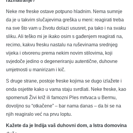
razmatranje?
Neke me freske ostave potpuno hladnim. Nema sumnje
da je u takvim slučajevima greška u meni: reagirati treba
na sve što vam u životu dolazi ususret, pa tako i na svaku
sliku. Ali teško mi je ikako osim s gađenjem reagirati na,
recimo, kakvu fresku nastalu na ruševinama srednjeg
vijeka i otvorenu prema nekim novim stilovima, koji
svjedoče jedino o degeneriranju autentične, duhovne
umjetnosti u manirizam i kič.
S druge strane, postoje freske kojima se dugo izlažete i
onda osjetite kako u vama staju svrdlati. Neke freske, kao
spomenuti Živi križ ili famozni Ples mrtvaca u Bermu,
dovoljno su “otkačene” ‒ bar nama danas ‒ da bi se na
njih reagiralo već na prvu loptu.
Kažete da je Indija vaš duhovni dom, a Istra domovina