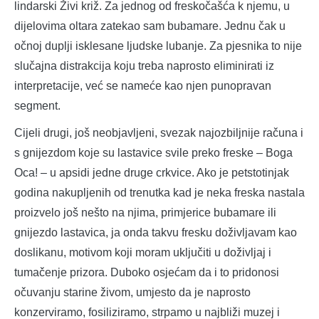
lindarski Živi križ. Za jednog od freskočašća k njemu, u
dijelovima oltara zatekao sam bubamare. Jednu čak u
očnoj duplji isklesane ljudske lubanje. Za pjesnika to nije
slučajna distrakcija koju treba naprosto eliminirati iz
interpretacije, već se nameće kao njen punopravan
segment.
Cijeli drugi, još neobjavljeni, svezak najozbiljnije računa i
s gnijezdom koje su lastavice svile preko freske ‒ Boga
Oca! ‒ u apsidi jedne druge crkvice. Ako je petstotinjak
godina nakupljenih od trenutka kad je neka freska nastala
proizvelo još nešto na njima, primjerice bubamare ili
gnijezdo lastavica, ja onda takvu fresku doživljavam kao
doslikanu, motivom koji moram uključiti u doživljaj i
tumačenje prizora. Duboko osjećam da i to pridonosi
očuvanju starine živom, umjesto da je naprosto
konzerviramo, fosiliziramo, strpamo u najbliži muzej i