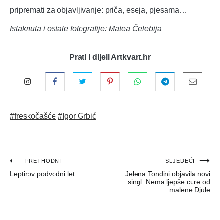
pripremati za objavljivanje: priča, eseja, pjesama…
Istaknuta i ostale fotografije: Matea Čelebija
Prati i dijeli Artkvart.hr
#freskočašće
#Igor Grbić
Navigacija
PRETHODNI
SLJEDEĆI
Leptirov podvodni let
Jelena Tondini objavila novi
objava
singl: Nema ljepše cure od
malene Djule