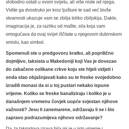
slobodno ostati u ovom svijetu, ali više niste od njega.
Vidite ga dvostruko jer kroz ljušture te sad već bivše
stvarnosti ukazuje vam se zbilja toliko zbiljskija. Dakle,
imaginacija je, za razliku od mašte, sila koja vam
omogućava da ovaj svijet iščitate u njegovom dubinskom
smislu, kao simbol.
Spomenuli ste u predgovoru kratko, ali poprilično
dojmljivo, taksista u Makedoniji koji Vas je dovezao
do zabačene oslikane crkve koju ste htjeli vidjeti i
onda stao objašnjavati kako su te freske svojedobno
izradili monasi da si u toj pustari nekako ispune
vrijeme. Koliko se freske banaliziraju i koliko je u
današnjem vremenu čovjek uopće svjestan njihove
važnosti? Jesu li zanemarene, održavaju li se i što
zapravo podrazumijeva njihovo održavanje?
Da, ta taksistova izjava bila mi je u isto vrijeme i