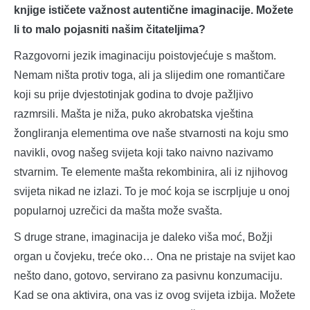
knjige ističete važnost autentične imaginacije. Možete
li to malo pojasniti našim čitateljima?
Razgovorni jezik imaginaciju poistovjećuje s maštom.
Nemam ništa protiv toga, ali ja slijedim one romantičare
koji su prije dvjestotinjak godina to dvoje pažljivo
razmrsili. Mašta je niža, puko akrobatska vještina
žongliranja elementima ove naše stvarnosti na koju smo
navikli, ovog našeg svijeta koji tako naivno nazivamo
stvarnim. Te elemente mašta rekombinira, ali iz njihovog
svijeta nikad ne izlazi. To je moć koja se iscrpljuje u onoj
popularnoj uzrečici da mašta može svašta.
S druge strane, imaginacija je daleko viša moć, Božji
organ u čovjeku, treće oko… Ona ne pristaje na svijet kao
nešto dano, gotovo, servirano za pasivnu konzumaciju.
Kad se ona aktivira, ona vas iz ovog svijeta izbija. Možete