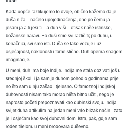
duše.
Kada uopće razlikujemo to dvoje, obično kažemo da je
duša niža ‒ načelo upojedinačenja, ono po čemu ja
jesam ja a ti jesi ti ‒ a duh viši ‒ otisak naše istinske,
božanske naravi. Po duši smo svi različiti; po duhu, u
konačnici, svi smo isti. Duša se tako vezuje i uz
osjećajnost, naklonosti i tome slično. Duh operira snagom
imaginacije.
U meni, duh ima boje Indije. Indija me stala dozivati još u
srednjoj školi i ja sam je duhom pohodio godinama prije
no što sam u nju zašao i tjelesno. O famoznoj indijskoj
duhovnosti nisam tako morao ništa bitno učiti, nego je
naprosto početi prepoznavati kao dubinski svoju. Indija
svijet duha artikulira na jedan meni vrlo blizak način i zato
je i osjećam kao svoj duhovni dom. Istra, pak, gdje sam
rođen tijelom, u meni progovara duševno.