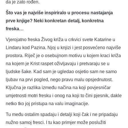
da je zato rođen.
Što vas je najviše inspiriralo u procesu nastajanja
prve knjige? Neki konkretan detalj, konkretna
freska…
Vjerojatno freska Živog križa u crkvici svete Katarine u
Lindaru kod Pazina. Njoj u knjizi i jest posvećeno najviše
prostora. Riječ je o osebujnom motivu u kojem kraci križa
na kojem je Krist raspet oživljavaju i pretvaraju se u
ljudske šake. Kad sam je ugledao osjetio sam ne samo
ljubav na prvi pogled, nego pravu malu opsjednutost.
Ključna je razlika između načina na koji povjesničar
umjetnosti motri fresku i onog na koji to čini pjesnik, dakle
netko tko joj pristupa na valu imaginacije.
Tu među ostalim spadaju i detalji koji čak i ne pripadaju
nužno samoj fresci. I tu kao primjer može poslužiti