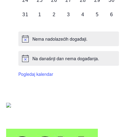
24
25
26
27
28
29
30
DOGAĐAJI,
DOGAĐAJI,
DOGAĐAJI,
DOGAĐAJI,
DOGAĐAJI,
DOGAĐAJI,
DOGAĐAJI
0
0
0
0
0
0
0
31
1
2
3
4
5
6
DOGAĐAJI,
DOGAĐAJI,
DOGAĐAJI,
DOGAĐAJI,
DOGAĐAJI,
DOGAĐAJI,
DOGAĐAJI
Nema nadolazećih događaji.
Na današnji dan nema događanja.
Pogledaj kalendar