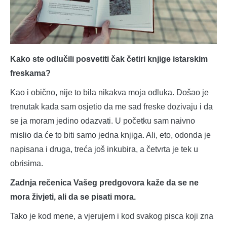
Kako ste odlučili posvetiti čak četiri knjige istarskim
freskama?
Kao i obično, nije to bila nikakva moja odluka. Došao je
trenutak kada sam osjetio da me sad freske dozivaju i da
se ja moram jedino odazvati. U početku sam naivno
mislio da će to biti samo jedna knjiga. Ali, eto, odonda je
napisana i druga, treća još inkubira, a četvrta je tek u
obrisima.
Zadnja rečenica Vašeg predgovora kaže da se ne
mora živjeti, ali da se pisati mora.
Tako je kod mene, a vjerujem i kod svakog pisca koji zna