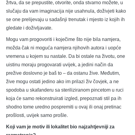
žrtva, da se prepustite, otvorite, onda stvarno možete, u
slučaju da vam imaginacija nije usahnula, doživjeti kako
se one prelijevaju u sadašnji trenutak i mjesto iz kojih ih
gledate i doživljavate.
Mogu vam progovoriti i koječime što nije bila namjera,
možda čak ni moguća namjera njihovih autora i uopće
vremena u kojem su nastale. Da bi ostale na životu, one
uistinu moraju progovarati uvijek, a jedini način da
prežive doslovno je baš to ‒ da ostanu žive. Međutim,
žive mogu ostati jedino ako im prilazi živ čovjek, a ne
spodoba u skafanderu sa steriliziranom pincetom u ruci
koja će samo rekonstruirati izgled, prepoznati stil pa ih
shodno tome uredno pospremiti u ovaj ili onaj pretinac
prošlosti, uvijek samo prošle.
Koji vam je motiv ili lokalitet bio najzahtjevniji za