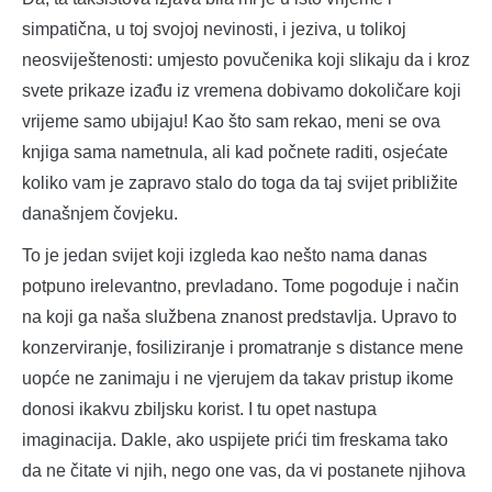
simpatična, u toj svojoj nevinosti, i jeziva, u tolikoj
neosviještenosti: umjesto povučenika koji slikaju da i kroz
svete prikaze izađu iz vremena dobivamo dokoličare koji
vrijeme samo ubijaju! Kao što sam rekao, meni se ova
knjiga sama nametnula, ali kad počnete raditi, osjećate
koliko vam je zapravo stalo do toga da taj svijet približite
današnjem čovjeku.
To je jedan svijet koji izgleda kao nešto nama danas
potpuno irelevantno, prevladano. Tome pogoduje i način
na koji ga naša službena znanost predstavlja. Upravo to
konzerviranje, fosiliziranje i promatranje s distance mene
uopće ne zanimaju i ne vjerujem da takav pristup ikome
donosi ikakvu zbiljsku korist. I tu opet nastupa
imaginacija. Dakle, ako uspijete prići tim freskama tako
da ne čitate vi njih, nego one vas, da vi postanete njihova