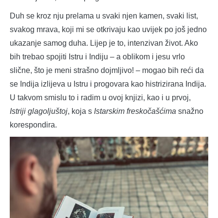
Duh se kroz nju prelama u svaki njen kamen, svaki list,
svakog mrava, koji mi se otkrivaju kao uvijek po još jedno
ukazanje samog duha. Lijep je to, intenzivan život. Ako
bih trebao spojiti Istru i Indiju ‒ a oblikom i jesu vrlo
slične, što je meni strašno dojmljivo! ‒ mogao bih reći da
se Indija izlijeva u Istru i progovara kao histrizirana Indija.
U takvom smislu to i radim u ovoj knjizi, kao i u prvoj,
Istriji glagoljuštoj
, koja s
Istarskim freskočašćima
snažno
korespondira.