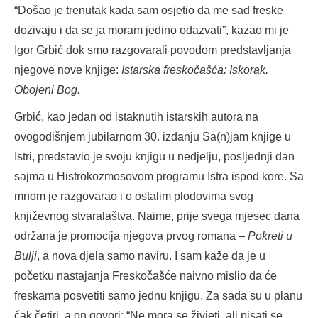
“Došao je trenutak kada sam osjetio da me sad freske
dozivaju i da se ja moram jedino odazvati”, kazao mi je
Igor Grbić dok smo razgovarali povodom predstavljanja
njegove nove knjige:
Istarska freskočašća: Iskorak.
Obojeni Bog.
Grbić, kao jedan od istaknutih istarskih autora na
ovogodišnjem jubilarnom 30. izdanju Sa(n)jam knjige u
Istri, predstavio je svoju knjigu u nedjelju, posljednji dan
sajma u Histrokozmosovom programu Istra ispod kore. Sa
mnom je razgovarao i o ostalim plodovima svog
književnog stvaralaštva. Naime, prije svega mjesec dana
održana je promocija njegova prvog romana –
Pokreti u
Bulji
, a nova djela samo naviru. I sam kaže da je u
početku nastajanja Freskočašće naivno mislio da će
freskama posvetiti samo jednu knjigu. Za sada su u planu
čak četiri, a on govori: “Ne mora se živjeti, ali pisati se