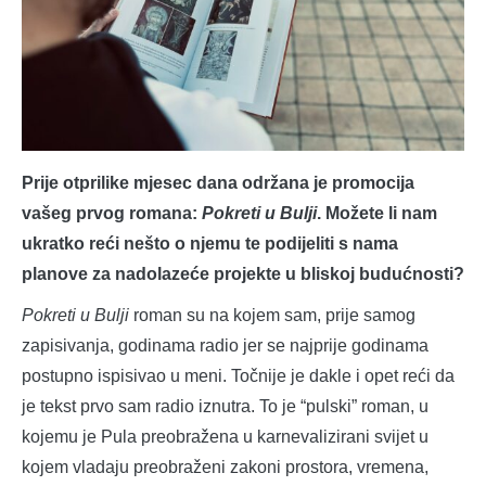
Prije otprilike mjesec dana održana je promocija
vašeg prvog romana:
Pokreti u Bulji
. Možete li nam
ukratko reći nešto o njemu te podijeliti s nama
planove za nadolazeće projekte u bliskoj budućnosti?
Pokreti u Bulji
roman su na kojem sam, prije samog
zapisivanja, godinama radio jer se najprije godinama
postupno ispisivao u meni. Točnije je dakle i opet reći da
je tekst prvo sam radio iznutra. To je “pulski” roman, u
kojemu je Pula preobražena u karnevalizirani svijet u
kojem vladaju preobraženi zakoni prostora, vremena,