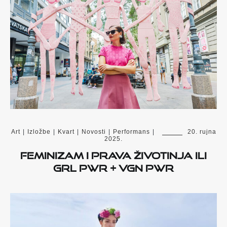
Art
|
Izložbe
|
Kvart
|
Novosti
|
Performans
|
20. rujna
2025.
Feminizam i prava životinja ili
grl pwr + vgn pwr