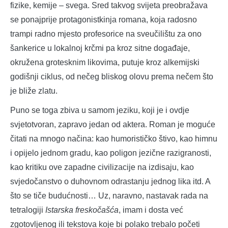
fizike, kemije ‒ svega. Sred takvog svijeta preobražava
se ponajprije protagonistkinja romana, koja radosno
trampi radno mjesto profesorice na sveučilištu za ono
šankerice u lokalnoj krčmi pa kroz sitne događaje,
okružena grotesknim likovima, putuje kroz alkemijski
godišnji ciklus, od nečeg bliskog olovu prema nečem što
je bliže zlatu.
Puno se toga zbiva u samom jeziku, koji je i ovdje
svjetotvoran, zapravo jedan od aktera. Roman je moguće
čitati na mnogo načina: kao humorističko štivo, kao himnu
i opijelo jednom gradu, kao poligon jezične razigranosti,
kao kritiku ove zapadne civilizacije na izdisaju, kao
svjedočanstvo o duhovnom odrastanju jednog lika itd. A
što se tiče budućnosti… Uz, naravno, nastavak rada na
tetralogiji
Istarska freskočašća
, imam i dosta već
zgotovljenog ili tekstova koje bi polako trebalo početi