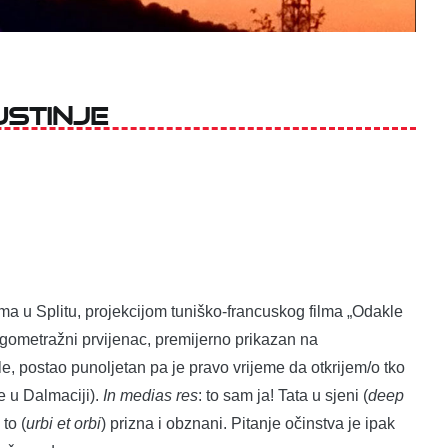
ustinje
ma u Splitu, projekcijom tuniško-francuskog filma „Odakle
 dugometražni prvijenac, premijerno prikazan na
 postao punoljetan pa je pravo vrijeme da otkrijem/o tko
e u Dalmaciji).
In medias res
: to sam ja! Tata u sjeni (
deep
 to (
urbi et orbi
) prizna i obznani. Pitanje očinstva je ipak