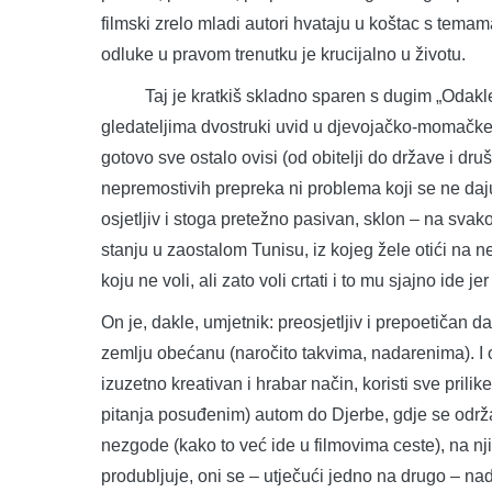
filmski zrelo mladi autori hvataju u koštac s tem
odluke u pravom trenutku je krucijalno u životu.
Taj je kratkiš skladno sparen s dugim „Odakle dol
gledateljima dvostruki uvid u djevojačko-momačke
gotovo sve ostalo ovisi (od obitelji do države i dr
nepremostivih prepreka ni problema koji se ne daju ri
osjetljiv i stoga pretežno pasivan, sklon – na svak
stanju u zaostalom Tunisu, iz kojeg žele otići na 
koju ne voli, ali zato voli crtati i to mu sjajno ide je
On je, dakle, umjetnik: preosjetljiv i prepoetičan d
zemlju obećanu (naročito takvima, nadarenima). I o
izuzetno kreativan i hrabar način, koristi sve prilik
pitanja posuđenim) autom do Djerbe, gdje se održa
nezgode (kako to već ide u filmovima ceste), na njih
produbljuje, oni se – utječući jedno na drugo – na