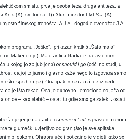
jalektičkom smislu, prva je osoba teza, druga antiteza, a
ja Ante (A), on Jurica (J) i Alen, direktor FMFS-a (A)
 umjesto filmskog tronošca A.J.A. dogodio dvonožac J.A.
kom programu „Ješke“, prikazan kratkiš „Šala mala“
verne Makedonije). Maturantica Nadia je na životnom
ća u kojeg je zaljubljena)
or should I go
(otići na studij u
rabrosti da joj to jasno i glasno kaže nego to izgovara samo
skloništu ispod pruge). Ona ipak to nekako čuje između
gira da je išta rekao. Ona je duhovno i emocionalno jača od
a on će – kao slabić – ostati tu gdje smo ga zatekli, ostati i
bećanje jer je napravljen
comme il faut
: s pravom mjerom
ma te glumački uvjerljivo odigran (što je sve splitska
anim pljeskom). Ohrabrujuće i poticajno je vidjeti kako se