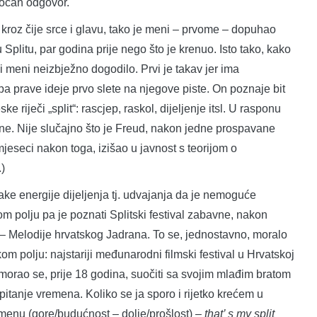
 točan odgovor.
oz čije srce i glavu, tako je meni – prvome – dopuhao
 Splitu, par godina prije nego što je krenuo. Isto tako, kako
to i meni neizbježno dogodilo. Prvi je takav jer ima
a prave ideje prvo slete na njegove piste. On poznaje bit
e riječi „split“: rascjep, raskol, dijeljenje itsl. U rasponu
e. Nije slučajno što je Freud, nakon jedne prospavane
mjeseci nakon toga, izišao u javnost s teorijom o
.)
e energije dijeljenja tj. udvajanja da je nemoguće
m polju pa je poznati Splitski festival zabavne, nakon
 – Melodije hrvatskog Jadrana. To se, jednostavno, moralo
mskom polju: najstariji međunarodni filmski festival u Hrvatskoj
 morao se, prije 18 godina, suočiti sa svojim mlađim bratom
pitanje vremena. Koliko se ja sporo i rijetko krećem u
emenu (gore/budućnost – dolje/prošlost) –
that’ s my split