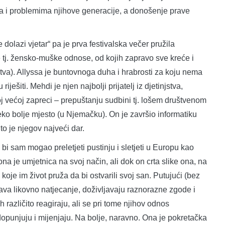
ama i problemima njihove generacije, a donošenje prave
azi vjetar“ pa je prva festivalska večer pružila
 tj. žensko-muške odnose, od kojih zapravo sve kreće i
uštva). Allyssa je buntovnoga duha i hrabrosti za koju nema
ješiti. Mehdi je njen najbolji prijatelj iz djetinjstva,
oj većoj zapreci – prepuštanju sudbini tj. lošem društvenom
neko bolje mjesto (u Njemačku). On je završio informatiku
r to je njegov najveći dar.
a bi sam mogao preletjeti pustinju i sletjeti u Europu kao
na je umjetnica na svoj način, ali dok on crta slike ona, na
e koje im život pruža da bi ostvarili svoj san. Putujući (bez
va likovno natjecanje, doživljavaju raznorazne zgode i
 različito reagiraju, ali se pri tome njihov odnos
dopunjuju i mijenjaju. Na bolje, naravno. Ona je pokretačka