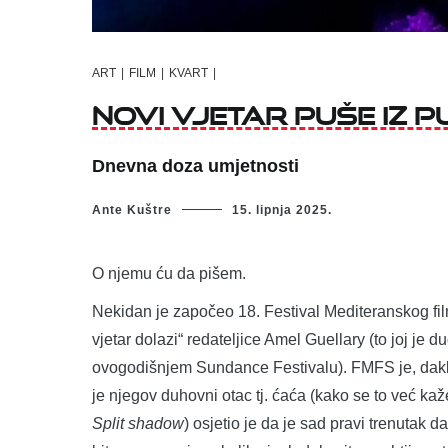
ART
|
FILM
|
KVART
|
Novi vjetar puše iz p
Dnevna doza umjetnosti
Ante Kuštre
15. lipnja 2025.
O njemu ću da pišem.
Nekidan je započeo 18. Festival Mediteranskog fil
vjetar dolazi“ redateljice Amel Guellary (to joj je
ovogodišnjem Sundance Festivalu). FMFS je, dakle,
je njegov duhovni otac tj. ćaća (kako se to već kaž
Split shadow
) osjetio je da je sad pravi trenutak da