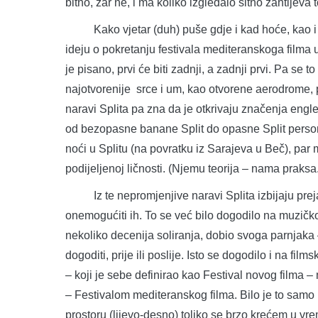
bitno, zar ne, i ma koliko izgledalo sitno zahtijeva
Kako vjetar (duh) puše gdje i kad hoće, kao i kr
ideju o pokretanju festivala mediteranskoga filma u
je pisano, prvi će biti zadnji, a zadnji prvi. Pa se 
najotvorenije srce i um, kao otvorene aerodrome, p
naravi Splita pa zna da je otkrivaju značenja englesk
od bezopasne banane Split do opasne Split person
noći u Splitu (na povratku iz Sarajeva u Beč), par 
podijeljenoj ličnosti. (Njemu teorija – nama praksa
Iz te nepromjenjive naravi Splita izbijaju prejak
onemogućiti ih. To se već bilo dogodilo na muzičko
nekoliko decenija soliranja, dobio svoga parnjaka
dogoditi, prije ili poslije. Isto se dogodilo i na fil
– koji je sebe definirao kao Festival novog filma –
– Festivalom mediteranskog filma. Bilo je to samo 
prostoru (lijevo-desno) toliko se brzo krećem u vr