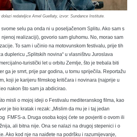
dolazi redateljice Amel Guellaty, izvor: Sundance Institute.
vome selu pa onda ni u poseljačenom Splitu. Ako sam s
 u njenoj realizaciji), govorio sam gluhomu. No, morao sam
izacije. To sam i učinio na motovunskom festivalu, prije tih
 duplericu „Splitskih novina“ u vlasništvu Juroslava
rcijalno-turistički let u orbitu Zemlje, što je trebala biti
r ga je smrt, prije par godina, u tomu spriječila. Reportažu
koji je karijeru filmskog kritičara i novinara (najprije u
čeo nakon što sam ja abdicirao.
misli o mojoj ideji o Festivalu mediteranskog filma, kao
 je bio kratak i rezak: „Mislim da mu je i taj jedan
prvog FMFS-a. Druga osoba kojoj ćete se povjeriti o ovom ili
žnija, ali bitna nije. Ona se nalazi na drugoj stepenici i o
acije. Ako kod nje na naiđete na podršku i razumijevanje,