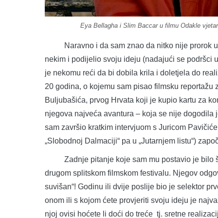
Eya Bellagha i Slim Baccar u filmu Odakle vjetar 
Naravno i da sam znao da nitko nije prorok u s
nekim i podijelio svoju ideju (nadajući se podršci
je nekomu reći da bi dobila krila i doletjela do real
20 godina, o kojemu sam pisao filmsku reportažu za
Buljubašića, prvog Hrvata koji je kupio kartu za kome
njegova najveća avantura – koja se nije dogodila je
sam završio kratkim intervjuom s Juricom Pavičićem, 
„Slobodnoj Dalmaciji“ pa u „Jutarnjem listu“) zapo
Zadnje pitanje koje sam mu postavio je bilo što 
drugom splitskom filmskom festivalu. Njegov odgovor
suvišan“! Godinu ili dvije poslije bio je selektor 
onom ili s kojom ćete provjeriti svoju ideju je najva
njoj ovisi hoćete li doći do treće tj. sretne realiz