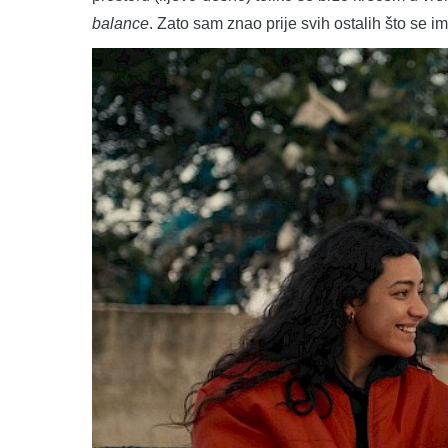
balance
. Zato sam znao prije svih ostalih što se im