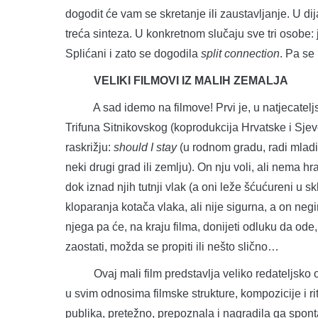
dogodit će vam se skretanje ili zaustavljanje. U di
treća sinteza. U konkretnom slučaju sve tri osobe: 
Splićani i zato se dogodila
split connection
. Pa se
VELIKI FILMOVI IZ MALIH ZEMALJA
A sad idemo na filmove! Prvi je, u natjecateljs
Trifuna Sitnikovskog (koprodukcija Hrvatske i Sje
raskrižju:
should I stay
(u rodnom gradu, radi mladi
neki drugi grad ili zemlju). On nju voli, ali nema h
dok iznad njih tutnji vlak (a oni leže šćućureni u 
kloparanja kotača vlaka, ali nije sigurna, a on ne
njega pa će, na kraju filma, donijeti odluku da ode, 
zaostati, možda se propiti ili nešto slično…
Ovaj mali film predstavlja veliko redateljsko o
u svim odnosima filmske strukture, kompozicije i rit
publika, pretežno, prepoznala i nagradila ga spont