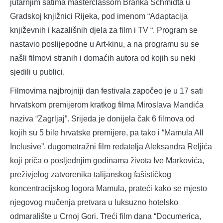
jutarnjim satima masterclassom Branka Schmidta u
Gradskoj knjižnici Rijeka, pod imenom “Adaptacija
književnih i kazališnih djela za film i TV “. Program se
nastavio poslijepodne u Art-kinu, a na programu su se
našli filmovi stranih i domaćih autora od kojih su neki
sjedili u publici.
Filmovima najbrojniji dan festivala započeo je u 17 sati
hrvatskom premijerom kratkog filma Miroslava Mandića
naziva “Zagrljaj”. Srijeda je donijela čak 6 filmova od
kojih su 5 bile hrvatske premijere, pa tako i “Mamula All
Inclusive”, dugometražni film redatelja Aleksandra Reljića
koji priča o posljednjim godinama života Ive Markovića,
preživjelog zatvorenika talijanskog fašističkog
koncentracijskog logora Mamula, prateći kako se mjesto
njegovog mučenja pretvara u luksuzno hotelsko
odmaralište u Crnoj Gori. Treći film dana “Documerica,