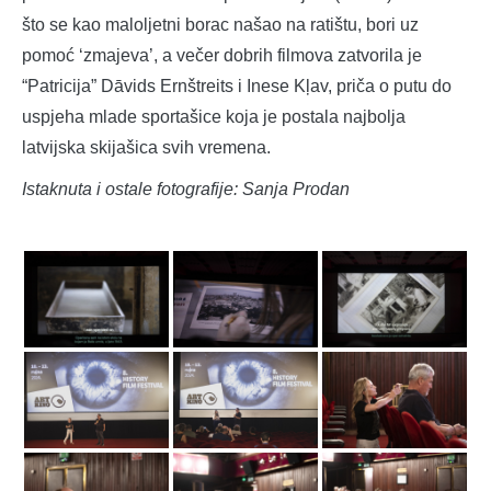
što se kao maloljetni borac našao na ratištu, bori uz
pomoć ‘zmajeva’, a večer dobrih filmova zatvorila je
“Patricija” Dāvids Ernštreits i Inese Kļav, priča o putu do
uspjeha mlade sportašice koja je postala najbolja
latvijska skijašica svih vremena.
Istaknuta i ostale fotografije: Sanja Prodan