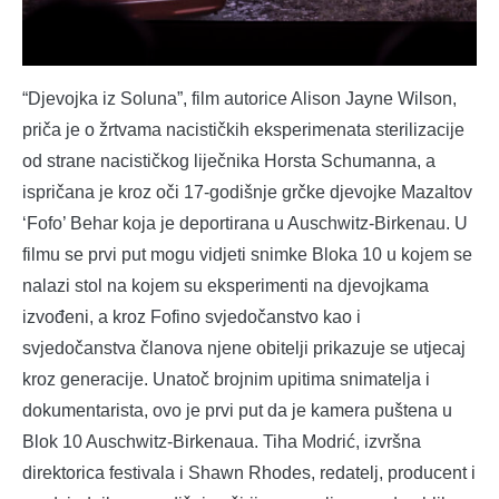
“Djevojka iz Soluna”, film autorice Alison Jayne Wilson,
priča je o žrtvama nacističkih eksperimenata sterilizacije
od strane nacističkog liječnika Horsta Schumanna, a
ispričana je kroz oči 17-godišnje grčke djevojke Mazaltov
‘Fofo’ Behar koja je deportirana u Auschwitz-Birkenau. U
filmu se prvi put mogu vidjeti snimke Bloka 10 u kojem se
nalazi stol na kojem su eksperimenti na djevojkama
izvođeni, a kroz Fofino svjedočanstvo kao i
svjedočanstva članova njene obitelji prikazuje se utjecaj
kroz generacije. Unatoč brojnim upitima snimatelja i
dokumentarista, ovo je prvi put da je kamera puštena u
Blok 10 Auschwitz-Birkenaua. Tiha Modrić, izvršna
direktorica festivala i Shawn Rhodes, redatelj, producent i