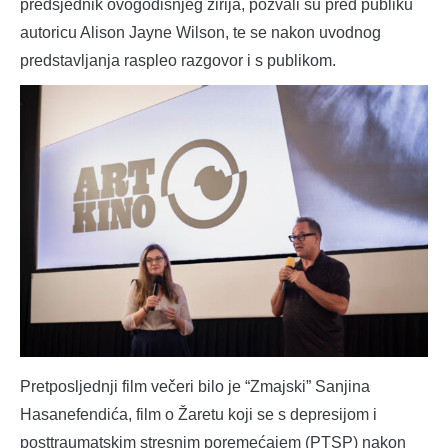
predsjednik ovogodišnjeg žirija, pozvali su pred publiku
autoricu Alison Jayne Wilson, te se nakon uvodnog
predstavljanja raspleo razgovor i s publikom.
Pretposljednji film večeri bilo je “Zmajski” Sanjina
Hasanefendića, film o Žaretu koji se s depresijom i
posttraumatskim stresnim poremećajem (PTSP) nakon