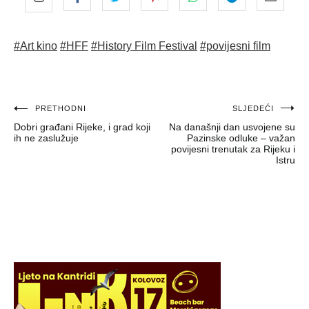
#Art kino
#HFF
#History Film Festival
#povijesni film
Navigacija
PRETHODNI
SLJEDEĆI
Dobri građani Rijeke, i grad koji
Na današnji dan usvojene su
objava
ih ne zaslužuje
Pazinske odluke – važan
povijesni trenutak za Rijeku i
Istru