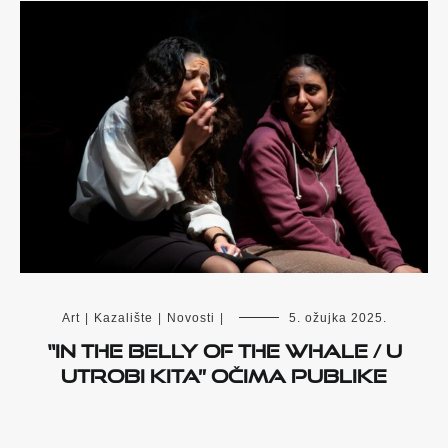
Art
|
Kazalište
|
Novosti
|
5. ožujka 2025.
“In the Belly of the Whale / U
utrobi kita” očima publike