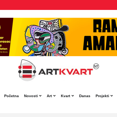
Početna
Novosti
Art
Kvart
Danas
Projekti