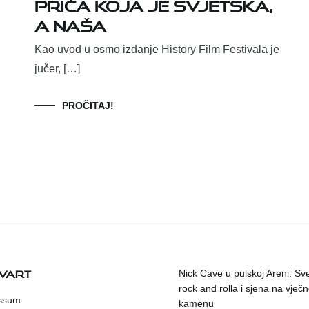
Priča koja je svjetska,
a naša
Kao uvod u osmo izdanje History Film Festivala je
jučer, […]
PROČITAJ!
KVART
Nick Cave u pulskoj Areni: Sv
rock and rolla i sjena na vje
ssum
kamenu