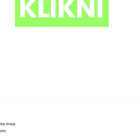
eta misa
čnom