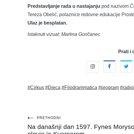
Predstavljanje rada u nastajanju
pod nazivom
Č
Tereza Obelić, polaznice redovne edukacije Prosto
Ulaz je besplatan.
Istaknuti vizual: Martina Goričanec
Prati i 
#Cirkus
#Djeca
#Filodrammatica
#program
#radio
Navigacija
PRETHODNI
Na današnji dan 1597. Fynes Morys
objava
plovio je Kvarnerom