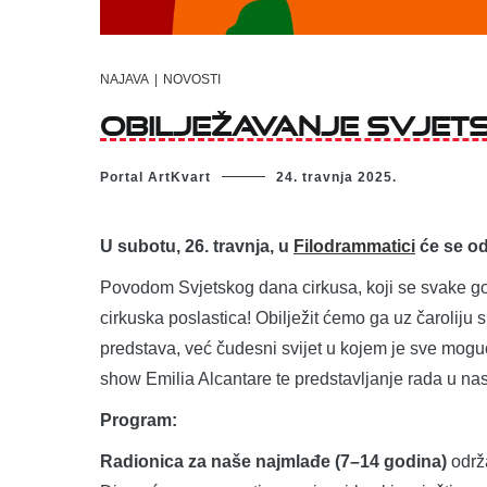
NAJAVA
|
NOVOSTI
Obilježavanje svjet
Portal ArtKvart
24. travnja 2025.
U subotu, 26. travnja, u
Filodrammatici
će se
od
Povodom Svjetskog dana cirkusa, koji se svake god
cirkuska poslastica! Obilježit ćemo ga uz čaroliju s
predstava, već čudesni svijet u kojem je sve mog
show Emilia Alcantare te predstavljanje rada u nas
Program:
Radionica za naše najmlađe (7–14 godina)
održa