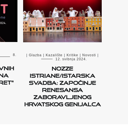
8.
|
Glazba
|
Kazalište
|
Kritike
|
Novosti
|
12. svibnja 2024.
vnih
Nozze
 na
istriane/Istarska
RET“
svadba: Započinje
renesansa
zaboravljenog
hrvatskog genijalca