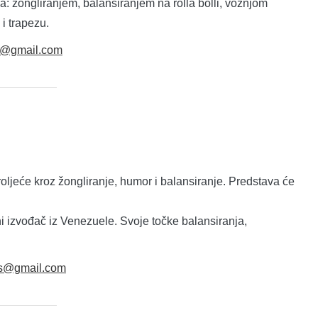
: žongliranjem, balansiranjem na rolla bolli, vožnjom
i trapezu.
us@gmail.com
proljeće kroz žongliranje, humor i balansiranje. Predstava će
ični izvođač iz Venezuele. Svoje točke balansiranja,
lus@gmail.com