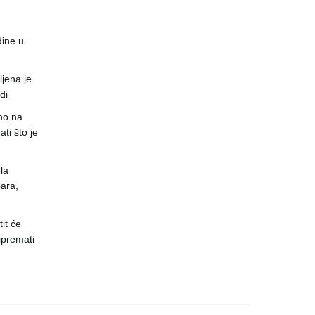
dine u
jena je
di
no na
ti što je
la
ara,
it će
ipremati