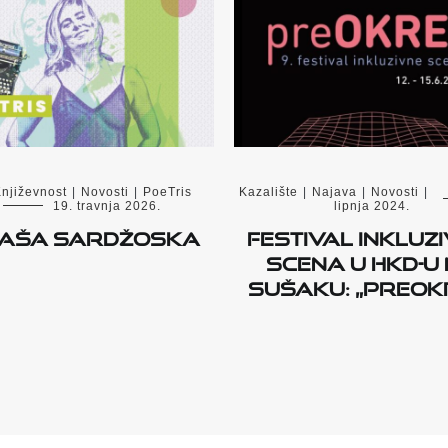
njiževnost
|
Novosti
|
PoeTris
Kazalište
|
Najava
|
Novosti
|
19. travnja 2026.
lipnja 2024.
aša Sardžoska
Festival inkluzi
scena u HKD-u
Sušaku: „preOK