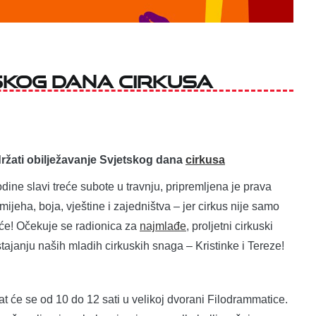
skog dana cirkusa
ržati obilježavanje Svjetskog dana
cirkusa
ine slavi treće subote u travnju, pripremljena je prava
mijeha, boja, vještine i zajedništva – jer cirkus nije samo
uće! Očekuje se radionica za
najmlađe
, proljetni cirkuski
tajanju naših mladih cirkuskih snaga – Kristinke i Tereze!
t će se od 10 do 12 sati u velikoj dvorani Filodrammatice.