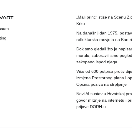
KVART
„Mali princ“ stiže na Scenu Zi
Krku
ssum
Na današnji dan 1975. postavl
ting
reflektorska rasvjeta na Kantri
Dok smo gledali što je napisa
muralu, zaboravili smo pogleda
zakopano ispod njega
Više od 600 potpisa protiv dije
izmjena Prostornog plana Lop
Općina poziva na strpljenje
Novi AI sustav u Hrvatskoj prat
govor mržnje na internetu i pr
prijave DORH-u