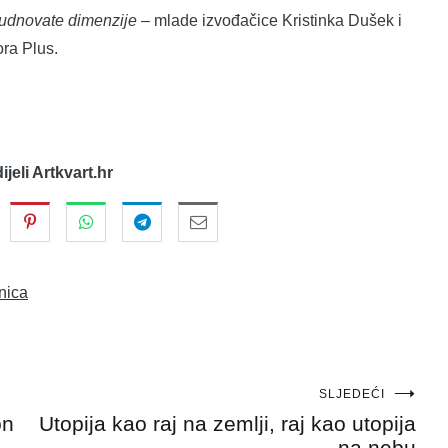
udnovate dimenzije
– mlade izvođačice Kristinka Dušek i
ra Plus.
dijeli Artkvart.hr
nica
SLJEDEĆI
on
Utopija kao raj na zemlji, raj kao utopija
na nebu