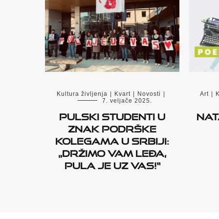
Kultura življenja
|
Kvart
|
Novosti
|
Art
|
K
7. veljače 2025.
Pulski studenti u
Nat
znak podrške
kolegama u Srbiji:
„Držimo vam leđa,
Pula je uz vas!“