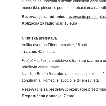
Djeca će se upoznati s raznim cirkuskim vještinama
monocikla, plesom s poi-poi, akrobacijama na svili 
Rezervacije za radionicu:
rezervacije.prostorpl
Kotizacija za radionicu:
15 eura
Cirkuska predstava
Velika dvorana Filodrammatice, 18 sati
Trajanje:
45 minuta
Proljetni cirkus
je predstava o tranziciji iz zime u 
oduševiti velike i male.
Izvodi je
Emilio Alcantara
, cirkuski umjetnik i ul
žongliranja i komedije izvodio je diljem svijeta.
Rezervacije za predstavu:
rezervacije.prostorp
Preporučena donacija:
7 eura