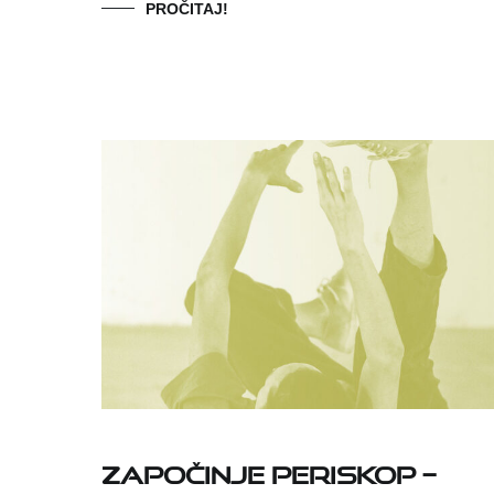
PROČITAJ!
Započinje PERISKOP –