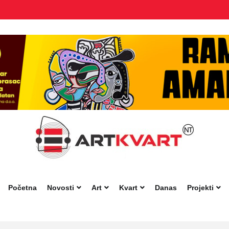
Početna
Novosti
Art
Kvart
Danas
Projekti