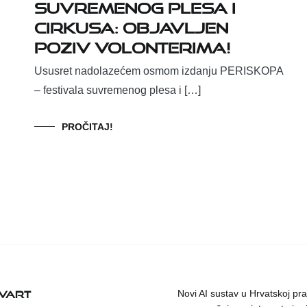
SUVREMENOG PLESA I
CIRKUSA: Objavljen
poziv volonterima!
Ususret nadolazećem osmom izdanju PERISKOPA
– festivala suvremenog plesa i […]
PROČITAJ!
KVART
Novi AI sustav u Hrvatskoj prat