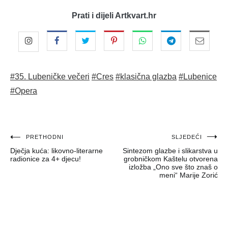
Prati i dijeli Artkvart.hr
#35. Lubeničke večeri
#Cres
#klasična glazba
#Lubenice
#Opera
Navigacija
PRETHODNI
SLJEDEĆI
Dječja kuća: likovno-literarne
Sintezom glazbe i slikarstva u
objava
radionice za 4+ djecu!
grobničkom Kaštelu otvorena
izložba „Ono sve što znaš o
meni“ Marije Zorić