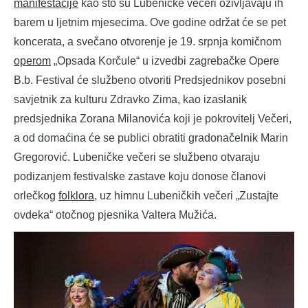
manifestacije
kao što su Lubeničke večeri oživljavaju ih
barem u ljetnim mjesecima. Ove godine održat će se pet
koncerata, a svečano otvorenje je 19. srpnja komičnom
operom
„Opsada Korčule“ u izvedbi zagrebačke Opere
B.b. Festival će službeno otvoriti Predsjednikov posebni
savjetnik za kulturu Zdravko Zima, kao izaslanik
predsjednika Zorana Milanovića koji je pokrovitelj Večeri,
a od domaćina će se publici obratiti gradonačelnik Marin
Gregorović. Lubeničke večeri se službeno otvaraju
podizanjem festivalske zastave koju donose članovi
orlečkog
folklora
, uz himnu Lubeničkih večeri „Zustajte
ovdeka“ otočnog pjesnika Valtera Mužića.