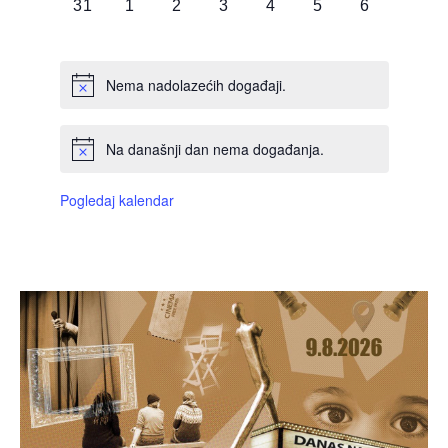
0
0
0
0
0
0
0
31
1
2
3
4
5
6
DOGAĐAJI,
DOGAĐAJI,
DOGAĐAJI,
DOGAĐAJI,
DOGAĐAJI,
DOGAĐAJI,
DOGAĐAJI
Nema nadolazećih događaji.
Na današnji dan nema događanja.
Pogledaj kalendar