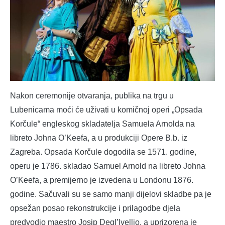
Nakon ceremonije otvaranja, publika na trgu u
Lubenicama moći će uživati u komičnoj operi „Opsada
Korčule“ engleskog skladatelja Samuela Arnolda na
libreto Johna O’Keefa, a u produkciji Opere B.b. iz
Zagreba. Opsada Korčule dogodila se 1571. godine,
operu je 1786. skladao Samuel Arnold na libreto Johna
O’Keefa, a premijerno je izvedena u Londonu 1876.
godine. Sačuvali su se samo manji dijelovi skladbe pa je
opsežan posao rekonstrukcije i prilagodbe djela
predvodio maestro Josip Degl’Ivellio, a uprizorena je