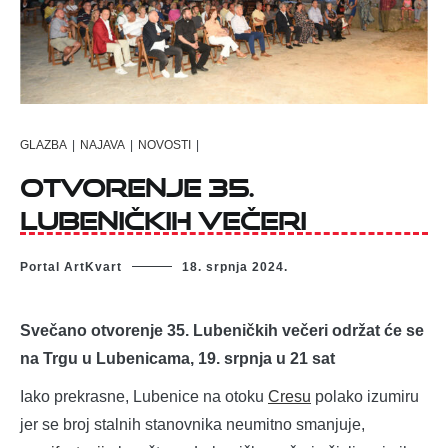
GLAZBA
|
NAJAVA
|
NOVOSTI
|
Otvorenje 35.
Lubeničkih večeri
Portal ArtKvart
18. srpnja 2024.
Svečano otvorenje 35. Lubeničkih večeri održat će se
na Trgu u Lubenicama, 19. srpnja u 21 sat
Iako prekrasne, Lubenice na otoku
Cresu
polako izumiru
jer se broj stalnih stanovnika neumitno smanjuje,