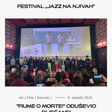
Festival „Jazz na njivah“
Art
|
Film
|
Novosti
|
9. veljače 2025.
“Fiume o morte!” oduševio
Riječane!