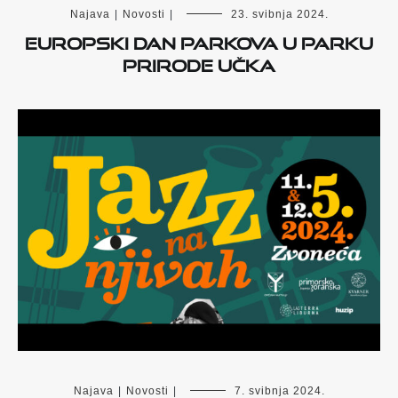
Najava
|
Novosti
|
23. svibnja 2024.
Europski dan parkova u Parku
prirode Učka
Najava
|
Novosti
|
7. svibnja 2024.