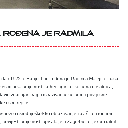
. rođena je Radmila
 dan 1922. u Banjoj Luci rođena je Radmila Matejčić, naša
esničarka umjetnosti, arheologinja i kulturna djelatnica,
ostavio značajan trag u istraživanju kulturne i povijesne
e i šire regije.
 osnovno i srednjoškolsko obrazovanje završila u rodnom
j povijesti umjetnosti upisala je u Zagrebu, a tijekom ratnih