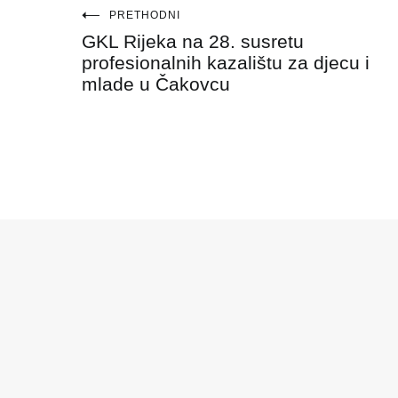
Navigacija
PRETHODNI
GKL Rijeka na 28. susretu
objava
profesionalnih kazalištu za djecu i
mlade u Čakovcu