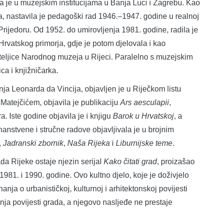
la je u muzejskim institucijama u Banja Luci i Zagrebu. Kao
a, nastavila je pedagoški rad 1946.–1947. godine u realnoj
Prijedoru. Od 1952. do umirovljenja 1981. godine, radila je
vatskog primorja, gdje je potom djelovala i kao
iteljice Narodnog muzeja u Rijeci. Paralelno s muzejskim
ca i knjižničarka.
enja Leonarda da Vincija, objavljen je u Riječkom listu
Matejčićem, objavila je publikaciju
Ars aesculapii
,
. Iste godine objavila je i knjigu
Barok u Hrvatskoj
, a
znanstvene i stručne radove objavljivala je u brojnim
,
Jadranski zbornik
,
Naša Rijeka
i
Liburnijske teme
.
ada Rijeke ostaje njezin serijal
Kako čitati grad
, proizašao
981. i 1990. godine. Ovo kultno djelo, koje je doživjelo
nanja o urbanističkoj, kulturnoj i arhitektonskoj povijesti
vanja povijesti grada, a njegovo nasljeđe ne prestaje