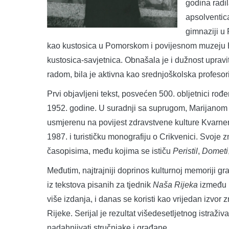
godina radi
apsolventic
gimnaziji u 
kao kustosica u Pomorskom i povijesnom muzeju Hr
kustosica-savjetnica. Obnašala je i dužnost uprav
radom, bila je aktivna kao srednjoškolska profesori
Prvi objavljeni tekst, posvećen 500. obljetnici rođ
1952. godine. U suradnji sa suprugom, Marijanom 
usmjerenu na povijest zdravstvene kulture Kvarnera
1987. i turističku monografiju o Crikvenici. Svoje 
časopisima, među kojima se ističu
Peristil
,
Dometi
Međutim, najtrajniji doprinos kulturnoj memoriji gr
iz tekstova pisanih za tjednik
Naša Rijeka
između 1
više izdanja, i danas se koristi kao vrijedan izvor z
Rijeke. Serijal je rezultat višedesetljetnog istraži
nadahnjivati stručnjake i građane.