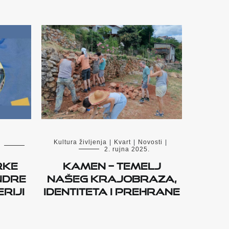
Kultura življenja
|
Kvart
|
Novosti
|
2. rujna 2025.
rke
Kamen – temelj
ndre
našeg krajobraza,
riji
identiteta i prehrane