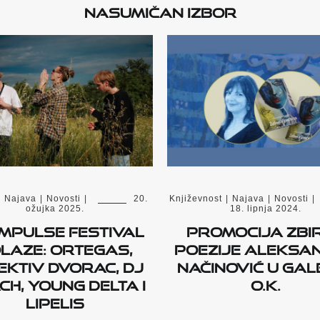
Nasumičan izbor
|
Najava
|
Novosti
|
20.
Književnost
|
Najava
|
Novosti
|
ožujka 2025.
18. lipnja 2024.
Impulse Festival
Promocija zbi
laze: Ortegas,
poezije Aleksa
ektiv Dvorac, DJ
Načinović u Gale
ch, Young Delta i
O.K.
Lipelis