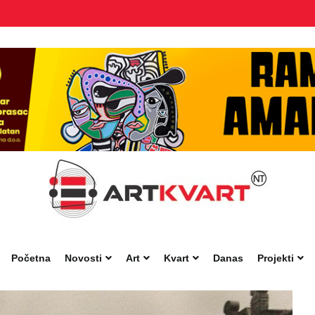
Početna
Novosti
Art
Kvart
Danas
Projekti