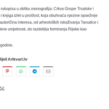
 rukopisa u obliku monografija:
Crkva Gospe Trsatske
i
 i knjiga
Izlet u prošlost
, koja obuhvaća njezine opsežnije
utoričina interesa, od arheoloških istraživanja Tarsatice i
rokne umjetnosti, do razdoblja formiranja Rijeke kao
 godine.
dijeli Artkvart.hr
čić