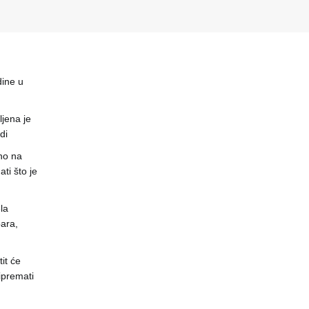
dine u
jena je
di
no na
ti što je
la
ara,
it će
ipremati