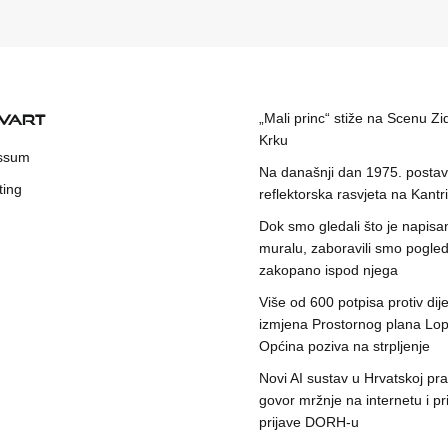
KVART
„Mali princ“ stiže na Scenu Zi
Krku
ssum
Na današnji dan 1975. postavl
ting
reflektorska rasvjeta na Kantri
Dok smo gledali što je napisa
muralu, zaboravili smo pogleda
zakopano ispod njega
Više od 600 potpisa protiv dije
izmjena Prostornog plana Lop
Općina poziva na strpljenje
Novi AI sustav u Hrvatskoj prat
govor mržnje na internetu i pr
prijave DORH-u