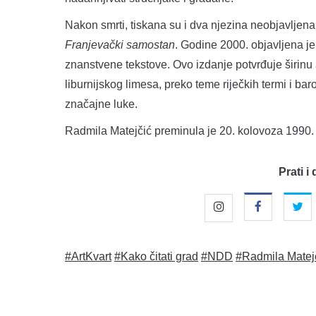
Nakon smrti, tiskana su i dva njezina neobjavljena
Franjevački samostan
. Godine 2000. objavljena je
znanstvene tekstove. Ovo izdanje potvrđuje širinu a
liburnijskog limesa, preko teme riječkih termi i ba
značajne luke.
Radmila Matejčić preminula je 20. kolovoza 1990.
Prati i 
#ArtKvart
#Kako čitati grad
#NDD
#Radmila Matej