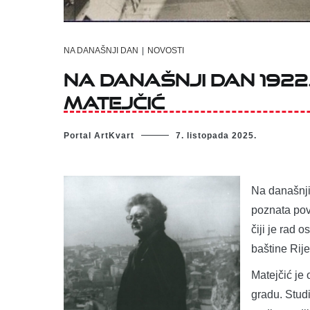
NA DANAŠNJI DAN
|
NOVOSTI
Na današnji dan 1922
Matejčić
Portal ArtKvart
7. listopada 2025.
Na današnji
poznata povj
čiji je rad 
baštine Rijek
Matejčić je
gradu. Studi