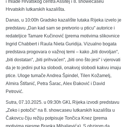
i mlade Hrvatskog centra Assitej i 8. showecaseu
Hrvatskih lutkarskih kazališta.
Danas, u 10:00h Gradsko kazalište lutaka Rijeka izvelo je
predstavu „Dan kad sam se pretvorio u pticu“ autorice i
redateljice Tamare Kučinović (prema motivima slikovnice
Ingrid Chabbert i Raula Nieta Guridija. Vizualno bogata
predstava progovara o važnoj temi – kako „biti dovoljan“,
„biti dostatan“, „biti prihvaćen“, „biti ono što jesi“ i vjerovati
da je to jedini put ka slobodi, onakvoj slobodi kakvu imaju
ptice. Uloge tumače Andrea Špindel, Tilen Kožamelj,
Almira Štifanić, Petra Šarac, Alex Đaković i David
Petrović.
Sutra, 07.10.2025. u 09:30h GKL Rijeka izvodi predstavu
„Zeko i potočić“ na 8. showcaseu lutkarskih kazališta u
Čakovcu čiju režiju potpisuje Tončica Knez (prema
motivima pjesme Branka Mihaljevića). S obzirom da