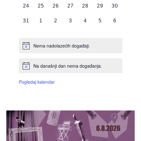
0
0
0
0
0
0
0
24
25
26
27
28
29
30
DOGAĐAJI,
DOGAĐAJI,
DOGAĐAJI,
DOGAĐAJI,
DOGAĐAJI,
DOGAĐAJI,
DOGAĐAJI
0
0
0
0
0
0
0
31
1
2
3
4
5
6
DOGAĐAJI,
DOGAĐAJI,
DOGAĐAJI,
DOGAĐAJI,
DOGAĐAJI,
DOGAĐAJI,
DOGAĐAJI
Nema nadolazećih događaji.
Na današnji dan nema događanja.
Pogledaj kalendar