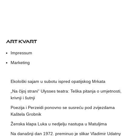
ART KVART
Impressum
Marketing
Ekološki sajam u subotu ispred opatijskog Mrkata
„Na čijoj strani“ Ulysses teatra: Teška pitanja o umjetnosti,
krivnji i šutnji
Poezija i Perzeidi ponovno se susreću pod zvijezdama
Kaštela Grobnik
Ženska klapa Luka u nedjelju nastupa u Matuljima
Na današnji dan 1972. preminuo je slikar Vladimir Udatny