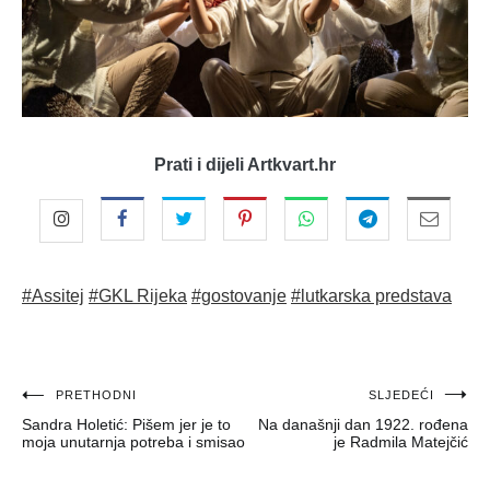
Prati i dijeli Artkvart.hr
#Assitej
#GKL Rijeka
#gostovanje
#lutkarska predstava
Navigacija
PRETHODNI
SLJEDEĆI
Sandra Holetić: Pišem jer je to
Na današnji dan 1922. rođena
objava
moja unutarnja potreba i smisao
je Radmila Matejčić