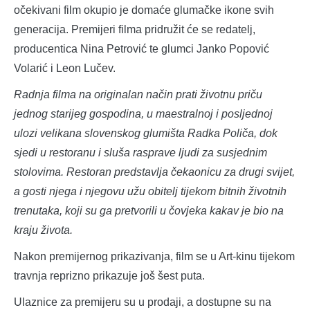
očekivani film okupio je domaće glumačke ikone svih
generacija. Premijeri filma pridružit će se redatelj,
producentica Nina Petrović te glumci Janko Popović
Volarić i Leon Lučev.
Radnja filma na originalan način prati životnu priču
jednog starijeg gospodina, u maestralnoj i posljednoj
ulozi velikana slovenskog glumišta Radka Poliča, dok
sjedi u restoranu i sluša rasprave ljudi za susjednim
stolovima. Restoran predstavlja čekaonicu za drugi svijet,
a gosti njega i njegovu užu obitelj tijekom bitnih životnih
trenutaka, koji su ga pretvorili u čovjeka kakav je bio na
kraju života.
Nakon premijernog prikazivanja, film se u Art-kinu tijekom
travnja reprizno prikazuje još šest puta.
Ulaznice za premijeru su u prodaji, a dostupne su na