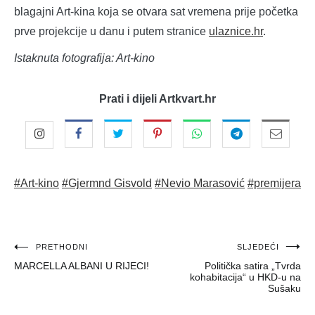
blagajni Art-kina koja se otvara sat vremena prije početka
prve projekcije u danu i putem stranice
ulaznice.hr
.
Istaknuta fotografija: Art-kino
Prati i dijeli Artkvart.hr
#Art-kino
#Gjermnd Gisvold
#Nevio Marasović
#premijera
Navigacija
PRETHODNI
SLJEDEĆI
MARCELLA ALBANI U RIJECI!
Politička satira „Tvrda
objava
kohabitacija“ u HKD-u na
Sušaku