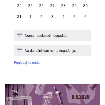
DOGAĐAJI,
DOGAĐAJI,
DOGAĐAJI,
DOGAĐAJI,
DOGAĐAJI,
DOGAĐAJI,
DOGAĐAJI
0
0
0
0
0
0
0
24
25
26
27
28
29
30
DOGAĐAJI,
DOGAĐAJI,
DOGAĐAJI,
DOGAĐAJI,
DOGAĐAJI,
DOGAĐAJI,
DOGAĐAJI
0
0
0
0
0
0
0
31
1
2
3
4
5
6
DOGAĐAJI,
DOGAĐAJI,
DOGAĐAJI,
DOGAĐAJI,
DOGAĐAJI,
DOGAĐAJI,
DOGAĐAJI
Nema nadolazećih događaji.
Na današnji dan nema događanja.
Pogledaj kalendar