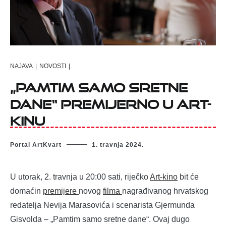
NAJAVA
|
NOVOSTI
|
„Pamtim samo sretne
dane“ premijerno u Art-
kinu
Portal ArtKvart
1. travnja 2024.
U utorak, 2. travnja u 20:00 sati, riječko
Art-kino
bit će
domaćin
premijere
novog
filma
nagrađivanog hrvatskog
redatelja Nevija Marasovića i scenarista Gjermunda
Gisvolda – „Pamtim samo sretne dane“. Ovaj dugo