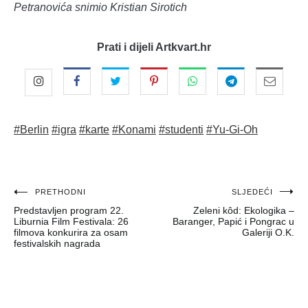
Petranovića snimio Kristian Sirotich
Prati i dijeli Artkvart.hr
#Berlin
#igra
#karte
#Konami
#studenti
#Yu-Gi-Oh
Navigacija
PRETHODNI
SLJEDEĆI
Predstavljen program 22.
Zeleni kôd: Ekologika –
objava
Liburnia Film Festivala: 26
Baranger, Papić i Pongrac u
filmova konkurira za osam
Galeriji O.K.
festivalskih nagrada