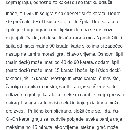
kojim igraju), odnosno za kakvu su se taktiku odlučili.
Inače, Yu-Gi-Oh se igra s čak deset tisuća karata. Dobro
ste pročitali, deset tisuća karata. I tri špila. Broj karata u
špilu je strogo ograničen i tijekom turnira se ne može
mijenjati. Dakle, od deset tisuća karata moraš posložiti tri
špila od maksimalno 90 karata, karte s kojima si započeo
nastup na turniru moraš igrati čitavo vrijeme. Osnovni špil
(main deck) može imati od 40 do 60 karata, dodatni špil
(extra deck) može imati 15 karata i bočni špil (side deck)
također još 15 karata. Postoje tri vrste karata, čudovište,
čarolija i zamka (monster, spell, trap), iskorištene karte
odlaze na groblje karata, ali neke ih čarolije mogu prizvati
natrag. I snaga karte ovisi o efektu kojega ta karta može
proizvesti. Prilično komplicirano, složit ćete se. I da, Yu-
Gi-Oh karte igraju se na dvije pobjede, svaka partija traje
maksimalno 45 minuta, ako vrijeme istekne igrač može