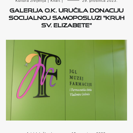
Kultura življenja
|
Kvart
|
29. prosinca 2023.
Galerija O.K. uručila donaciju
Socijalnoj samoposluzi “Kruh
sv. Elizabete”