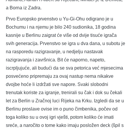
a Borna iz Zadra.
Prvo Europsko prvenstvo u Yu-Gi-Ohu odigrano je u
Bochumu i na njemu je bilo 240 sudionika, 18 godina
kasnije u Berlinu zaigrat će više od dvije tisuće igrača
svih generacija. Prvenstvo se igra u dva dana, u subotu je
na rasporedu razigravanje, u nedjelju nastavak
razigravanja i završnica. Bit će naporno, napeto,
iscrpljujuće, ali budući da se sva petorica već mjesecima
posvećeno pripremaju za ovaj nastup nema nikakve
dvojbe hoće li izdržati sve napore. Svaki slobodni
trenutak koriste za igranje, trenirali su čak i dok su čekali
let za Berlin u Zračnoj luci Rijeka na Krku. Izgledi da se u
Berlinu proslave ovise im o puno čimbenika, počev od
toga koliko su u ovoj igri vješti, potom koliko će imati
sreće, a naročito o tome kako imaju posložen deck (špil s