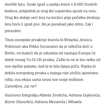
dovršiti fazu. Svaki igrač u partiju kreće s 8.000 životnih
bodova, pobjednik je onaj tko suparnika spusti na nulu.
Onaj tko dobije veći broj na kockici prije početka dvoboja
bira hoće li igrati prvi, što je ponekad jako bitno, čak i
presudno.
Titulu europske prvakinje branila bi Britanka Jessica
Robinson aka Rikka Sunavalon da je odlučila doći u
Berlin, no budući da je odustala od nastupa Europa će
dobiti novog Yu-Gi-Oh prvaka. Zašto to ne bi bio netko od
ove riječke petorke, baš bi to bila lijepa priča. Rijeka bi
dobila europskog prvaka u kojega nije uložila apsolutno
ništa, ova ekipa sama snosi sve svoje troškove.
Zanimljivo, zar ne?
Naslovnu fotografiju Alberta Siroticha, Adriana Gojkovića,
Borne Glavurtića, Adriana Mesaroša i Mihaela