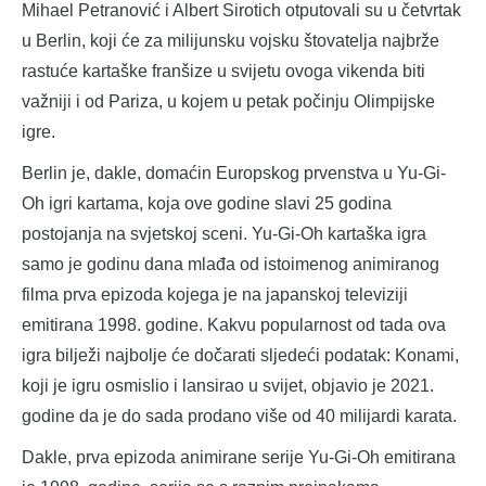
Mihael Petranović i Albert Sirotich otputovali su u četvrtak
u Berlin, koji će za milijunsku vojsku štovatelja najbrže
rastuće kartaške franšize u svijetu ovoga vikenda biti
važniji i od Pariza, u kojem u petak počinju Olimpijske
igre.
Berlin je, dakle, domaćin Europskog prvenstva u Yu-Gi-
Oh igri kartama, koja ove godine slavi 25 godina
postojanja na svjetskoj sceni. Yu-Gi-Oh kartaška igra
samo je godinu dana mlađa od istoimenog animiranog
filma prva epizoda kojega je na japanskoj televiziji
emitirana 1998. godine. Kakvu popularnost od tada ova
igra bilježi najbolje će dočarati sljedeći podatak: Konami,
koji je igru osmislio i lansirao u svijet, objavio je 2021.
godine da je do sada prodano više od 40 milijardi karata.
Dakle, prva epizoda animirane serije Yu-Gi-Oh emitirana