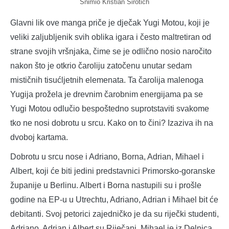
Snimio Kristian Sirotich
Glavni lik ove manga priče je dječak Yugi Motou, koji je
veliki zaljubljenik svih oblika igara i često maltretiran od
strane svojih vršnjaka, čime se je odlično nosio naročito
nakon što je otkrio čaroliju zatočenu unutar sedam
mističnih tisućljetnih elemenata. Ta čarolija malenoga
Yugija prožela je drevnim čarobnim energijama pa se
Yugi Motou odlučio bespoštedno suprotstaviti svakome
tko ne nosi dobrotu u srcu. Kako on to čini? Izaziva ih na
dvoboj kartama.
Dobrotu u srcu nose i Adriano, Borna, Adrian, Mihael i
Albert, koji će biti jedini predstavnici Primorsko-goranske
županije u Berlinu. Albert i Borna nastupili su i prošle
godine na EP-u u Utrechtu, Adriano, Adrian i Mihael bit će
debitanti. Svoj petorici zajedničko je da su riječki studenti,
Adriano, Adrian i Albert su Riječani, Mihael je iz Delnica,