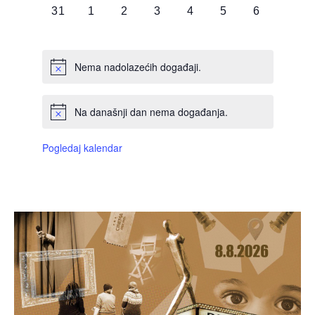
0
0
0
0
0
0
0
31
1
2
3
4
5
6
DOGAĐAJI,
DOGAĐAJI,
DOGAĐAJI,
DOGAĐAJI,
DOGAĐAJI,
DOGAĐAJI,
DOGAĐAJI
Nema nadolazećih događaji.
Na današnji dan nema događanja.
Pogledaj kalendar