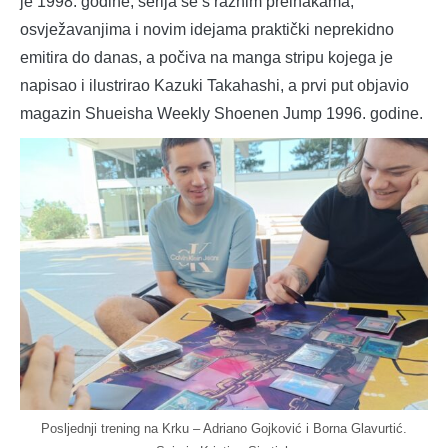
je 1998. godine, serija se s raznim preinakama,
osvježavanjima i novim idejama praktički neprekidno
emitira do danas, a počiva na manga stripu kojega je
napisao i ilustrirao Kazuki Takahashi, a prvi put objavio
magazin Shueisha Weekly Shoenen Jump 1996. godine.
Posljednji trening na Krku – Adriano Gojković i Borna Glavurtić.