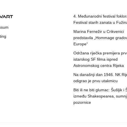
KVART
4. Međunarodni festival foklora
Festival starih zanata u Fuži
ssum
Marina Fernežir u Crikvenici
ting
predstavila „Hommage grado
Europe“
Održana riječka premijera pr
istarskog SF filma ispred
Astronomskog centra Rijeka
Na današnji dan 1946. NK Rij
odigrao je prvu utakmicu
Biti ili ne biti glumac: Šušljik i
između Shakespearea, sumnje
pozornice