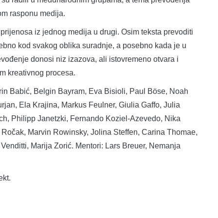
kom rasponu medija.
 prijenosa iz jednog medija u drugi. Osim teksta prevoditi
otrebno kod svakog oblika suradnje, a posebno kada je u
ođenje donosi niz izazova, ali istovremeno otvara i
kom kreativnog procesa.
 Marin Babić, Belgin Bayram, Eva Bisioli, Paul Böse, Noah
rjan, Ela Krajina, Markus Feulner, Giulia Gaffo, Julia
, Philipp Janetzki, Fernando Koziel-Azevedo, Nika
a Ročak, Marvin Rowinsky, Jolina Steffen, Carina Thomae,
itti, Marija Zorić. Mentori: Lars Breuer, Nemanja
ekt.