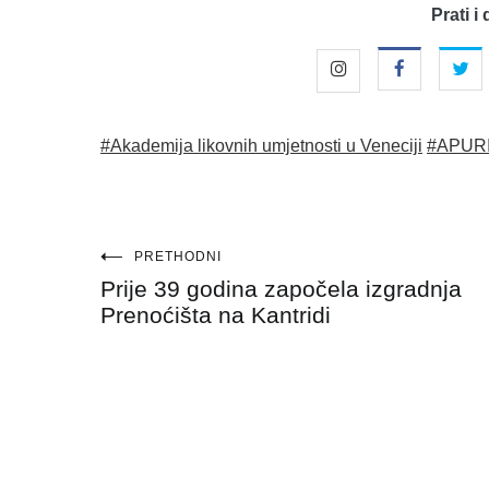
Prati i 
#Akademija likovnih umjetnosti u Veneciji
#APUR
Navigacija
PRETHODNI
Prije 39 godina započela izgradnja
objava
Prenoćišta na Kantridi