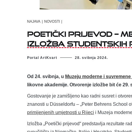
NAJAVA
|
NOVOSTI
|
Poetički prijevod – 
izložba studentskih
Portal ArtKvart
28. svibnja 2024.
Od 24. svibnja, u
Muzeju moderne i suvremene 
likovne akademije. Otvorenje izložbe bit će 29. 
Gostovanje je zamišljeno kao radni susret i otvoren
znanosti u Düsseldorfu – „Peter Behrens School of 
primijenjenih umjetnosti u Rijeci
i Muzeja moderne 
Izložba „Poetički prijevod“ predstavlja rezultate r
sveučilišta iz Njemačke, Italije i Hrvatske. Stude