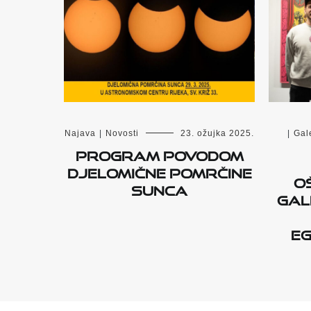
Najava
|
Novosti
23. ožujka 2025.
|
Gale
Program povodom
djelomične pomrčine
O
Sunca
Gale
eg