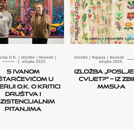
rija O.K.
|
Izložbe
|
Novosti
|
Izložbe
|
Najava
|
Novosti
1. ožujka 2025.
ožujka 2025.
S Ivanom
Izložba „Poslje
štarčevićom u
cvijet?“ – iz zbi
riji O.K. o kritici
MMSU-a
društva i
zistencijalnim
pitanjima