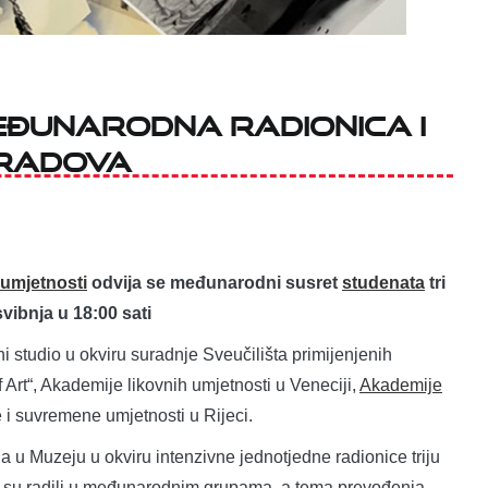
međunarodna radionica i
 radova
umjetnosti
odvija se međunarodni susret
studenata
tri
svibnja u 18:00 sati
i studio u okviru suradnje Sveučilišta primijenjenih
Art“, Akademije likovnih umjetnosti u Veneciji,
Akademije
i suvremene umjetnosti u Rijeci.
ada u Muzeju u okviru intenzivne jednotjedne radionice triju
nti su radili u međunarodnim grupama, a tema prevođenja