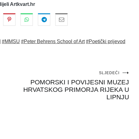
dijeli Artkvart.hr
I
#MMSU
#Peter Behrens School of Art
#Poetički prijevod
SLJEDEĆI
POMORSKI I POVIJESNI MUZEJ
HRVATSKOG PRIMORJA RIJEKA U
LIPNJU