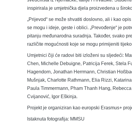
inspirirala je umjetnička djela proizvedena u širo
„Prijevod“ se može shvatiti doslovno, ali i kao opis
se mogu i ideje, geste i oblici. „Prevođenje“ je p
pitanju međunarodna suradnja. Također, svako prev
različite mogućnosti koje se mogu primijeniti tije
Umjetnici čiji će radovi biti izloženi su sljedeći:
Chen, Michelle Debuigne, Patricija Ferek, Stela Fu
Hagendorn, Jonathan Herrmann, Christian Hoßbach
Mušnjak, Charlotte Rathmann, Elia Rizzi, Katarin
Paula Timmermann, Pham Thanh Hang, Rebecca Vend
Cvijanović, Igor Eškinja.
Projekt je organiziran kao europski Erasmus+ proj
Istaknuta fotografija: MMSU