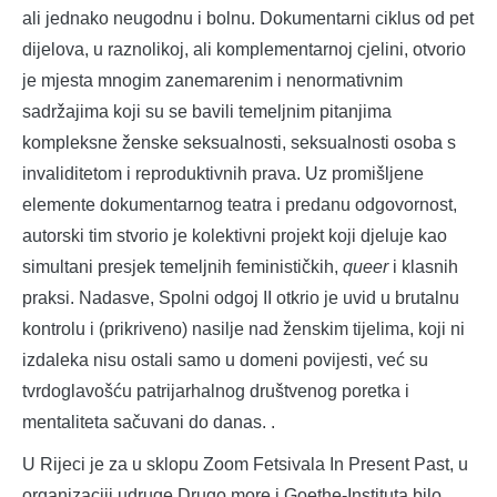
ali jednako neugodnu i bolnu. Dokumentarni ciklus od pet
dijelova, u raznolikoj, ali komplementarnoj cjelini, otvorio
je mjesta mnogim zanemarenim i nenormativnim
sadržajima koji su se bavili temeljnim pitanjima
kompleksne ženske seksualnosti, seksualnosti osoba s
invaliditetom i reproduktivnih prava. Uz promišljene
elemente dokumentarnog teatra i predanu odgovornost,
autorski tim stvorio je kolektivni projekt koji djeluje kao
simultani presjek temeljnih feminističkih,
queer
i klasnih
praksi. Nadasve, Spolni odgoj II otkrio je uvid u brutalnu
kontrolu i (prikriveno) nasilje nad ženskim tijelima, koji ni
izdaleka nisu ostali samo u domeni povijesti, već su
tvrdoglavošću patrijarhalnog društvenog poretka i
mentaliteta sačuvani do danas. .
U Rijeci je za u sklopu Zoom Fetsivala In Present Past, u
organizaciji udruge Drugo more i Goethe-Instituta bilo