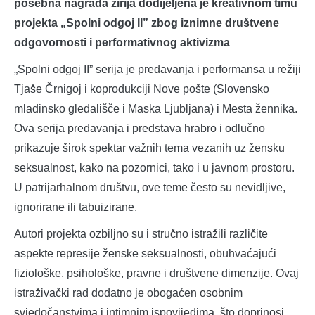
posebna nagrada žirija dodijeljena je kreativnom timu
projekta „Spolni odgoj II” zbog iznimne društvene
odgovornosti i performativnog aktivizma
„Spolni odgoj II” serija je predavanja i performansa u režiji
Tjaše Črnigoj i koprodukciji Nove pošte (Slovensko
mladinsko gledališče i Maska Ljubljana) i Mesta žennika.
Ova serija predavanja i predstava hrabro i odlučno
prikazuje širok spektar važnih tema vezanih uz žensku
seksualnost, kako na pozornici, tako i u javnom prostoru.
U patrijarhalnom društvu, ove teme često su nevidljive,
ignorirane ili tabuizirane.
Autori projekta ozbiljno su i stručno istražili različite
aspekte represije ženske seksualnosti, obuhvaćajući
fiziološke, psihološke, pravne i društvene dimenzije. Ovaj
istraživački rad dodatno je obogaćen osobnim
svjedočanstvima i intimnim ispovijedima, što doprinosi