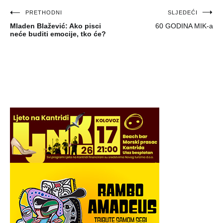
Navigacija
PRETHODNI
SLJEDEĆI
Mladen Blažević: Ako pisci
60 GODINA MIK-a
objava
neće buditi emocije, tko će?