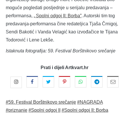
moguće pogledati posljednje u serijalu predavanja –
performansa,
„ Spolni odgoj II: Borba”
. Autorski tim tog
predavanja-performansa čine redateljica Tjaša Črnigoj,
Sendi Bakotić i Vanda Velagić kao izvođačice te Tijana
Todorović i Lene Lekše.
Istaknuta fotografija: 59. Festival Borštnikovo srečanje
Prati i dijeli Artkvart.hr
#59. Festival Borštnikovo srečanje
#NAGRADA
#priznanje
#Spolni odgoj II
#Spolni odgoj II: Borba