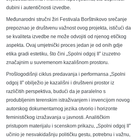
dubini i autentičnosti izvedbe.
Međunarodni stručni žiri Festivala Borštnikovo srečanje
prepoznao je društvenu važnost ovog projekta, ističući da
se kvaliteta izvedbe ne može odvojiti od njenog etičkog
aspekta. Ovaj umjetnički proces jedan je od onih gdje
etika gradi estetiku, što čini „Spolni odgoj II” izuzetno
značajnim u suvremenom kazališnom prostoru.
Prošlogodišnji ciklus predavanja i performansa „Spolni
odgoj II” obilježio je kazališni i društveni prostor iz
različitih perspektiva, budući da je paralelno s
produbljenim terenskim istraživanjem i invencijom novog
autorskog dokumentarnog jezika otvorio i horizonte
feminističkog izražavanja u javnosti. Analitičkim
pristupom materijalu i scenskom prikazu, „Spolni odgoj II”
učinio je nesvakidašnju političku gestu, potrebnu i važnu,