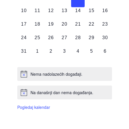
DOGAĐAJI,
DOGAĐAJI,
DOGAĐAJI,
DOGAĐAJI,
DOGAĐAJI,
DOGAĐAJI,
DOGAĐAJI
0
0
0
0
0
0
0
10
11
12
13
14
15
16
DOGAĐAJI,
DOGAĐAJI,
DOGAĐAJI,
DOGAĐAJI,
DOGAĐAJI,
DOGAĐAJI,
DOGAĐAJI
0
0
0
0
0
0
0
17
18
19
20
21
22
23
DOGAĐAJI,
DOGAĐAJI,
DOGAĐAJI,
DOGAĐAJI,
DOGAĐAJI,
DOGAĐAJI,
DOGAĐAJI
0
0
0
0
0
0
0
24
25
26
27
28
29
30
DOGAĐAJI,
DOGAĐAJI,
DOGAĐAJI,
DOGAĐAJI,
DOGAĐAJI,
DOGAĐAJI,
DOGAĐAJI
0
0
0
0
0
0
0
31
1
2
3
4
5
6
DOGAĐAJI,
DOGAĐAJI,
DOGAĐAJI,
DOGAĐAJI,
DOGAĐAJI,
DOGAĐAJI,
DOGAĐAJI
Nema nadolazećih događaji.
Na današnji dan nema događanja.
Pogledaj kalendar